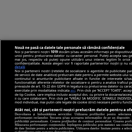
Nouă ne pasă ca datele tale personale să rămână confidențiale
Noi și partenerii noștri
1019
stocăm și/sau accesăm informații pe dispozitivul
unici pentru prelucrarea datelor cu caracter personal. Puteți accepta sau ge
mai jos, respectiv vă puteți opune utilizării unui interes legitim în ori
confidențialitate. Aceste alegeri vor fi raportate partenerilor noștri și nu 
detalii
Noi si partenerii nostri (retelele de socializare si agentiile de publicitate p
de servicii de date analitice) prelucram date pentru a permite website-ului 
continutul si anunturile publicitare afisate in functie de interesele si/s
functionalitati aferente retelelor de socializare si pentru a analiza traficul 
prevazute de art. 15-22 din GDPR in legatura cu prelucrarea datelor cu carac
exercitate prin modalitatea indicata
aici
. Prin click pe “ACCEPT TOATE”, accep
de tip Cookie, care implica inclusiv acceptul dvs. cu privire la stocarea/acce
ii cu care colaboram. Prin click pe “VREAU SA MODIFIC SETARILE INDIVIDUA
mod individual, mai putin cele legate de cookie strict necesare pentru funct
Atât noi, cât și partenerii noștri prelucrăm datele pentru a ofe
Dezvoltarea și îmbunătățirea serviciilor. Utilizarea profilurilor pentru selectare
performanței reclamelor. Stocarea și/sau accesarea informațiilor de pe un dispozitiv. U
publicității personalizate. Crearea profilurilor de conținut personalizat. Crearea profi
Măsurarea performanței conținutului. Înțelegerea publicului prin statistici sau combinaț
de date limitate pentru a selecta publicitatea. Utilizarea datelor limitate pentru a selec
și identificarea prin scanarea dispozitivului.