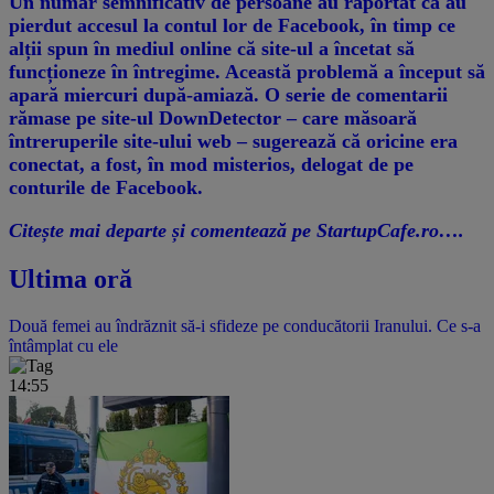
Un număr semnificativ de persoane au raportat că au
pierdut accesul la contul lor de Facebook, în timp ce
alții spun în mediul online că site-ul a încetat să
funcționeze în întregime. Această problemă a început să
apară miercuri după-amiază. O serie de comentarii
rămase pe site-ul DownDetector – care măsoară
întreruperile site-ului web – sugerează că oricine era
conectat, a fost, în mod misterios, delogat de pe
conturile de Facebook.
Citește mai departe și comentează pe StartupCafe.ro….
Ultima oră
Două femei au îndrăznit să-i sfideze pe conducătorii Iranului. Ce s-a
întâmplat cu ele
14:55