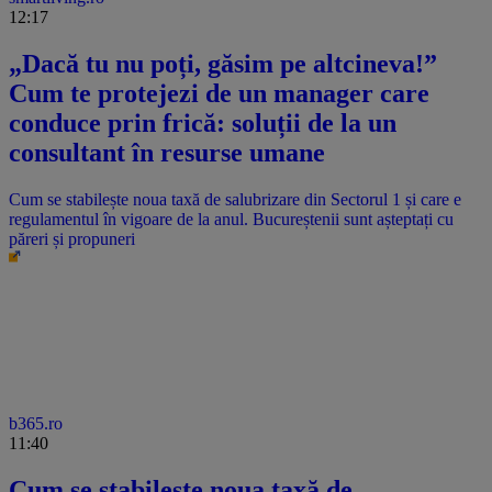
12:17
„Dacă tu nu poți, găsim pe altcineva!”
Cum te protejezi de un manager care
conduce prin frică: soluții de la un
consultant în resurse umane
Cum se stabilește noua taxă de salubrizare din Sectorul 1 și care e
regulamentul în vigoare de la anul. Bucureștenii sunt așteptați cu
păreri și propuneri
b365.ro
11:40
Cum se stabilește noua taxă de