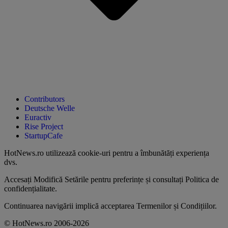
Contributors
Deutsche Welle
Euractiv
Rise Project
StartupCafe
HotNews.ro utilizează
cookie-uri pentru a îmbunătăți experiența
dvs
.
Accesați
Modifică Setările
pentru preferințe și consultați
Politica de
confidențialitate
.
Continuarea navigării implică acceptarea
Termenilor și Condițiilor
.
© HotNews.ro 2006-2026