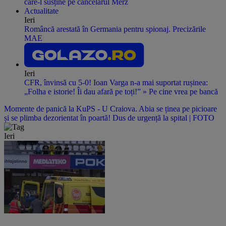
care-l susține pe cancelarul Merz
Actualitate
Ieri
Româncă arestată în Germania pentru spionaj. Precizările
MAE
Ieri
CFR, învinsă cu 5-0! Ioan Varga n-a mai suportat rușinea:
„Folha e istorie! Îi dau afară pe toți!” » Pe cine vrea pe bancă
Momente de panică la KuPS - U Craiova. Abia se ținea pe picioare
și se plimba dezorientat în poartă! Dus de urgență la spital | FOTO
Ieri