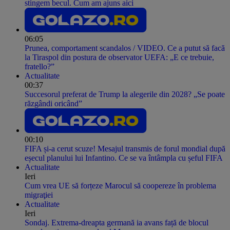
stingem becul. Cum am ajuns aici
06:05
Prunea, comportament scandalos / VIDEO. Ce a putut să facă
la Tiraspol din postura de observator UEFA: „E ce trebuie,
fratello?”
Actualitate
00:37
Succesorul preferat de Trump la alegerile din 2028? „Se poate
răzgândi oricând”
00:10
FIFA și-a cerut scuze! Mesajul transmis de forul mondial după
eșecul planului lui Infantino. Ce se va întâmpla cu șeful FIFA
Actualitate
Ieri
Cum vrea UE să forțeze Marocul să coopereze în problema
migraţiei
Actualitate
Ieri
Sondaj. Extrema-dreapta germană ia avans față de blocul