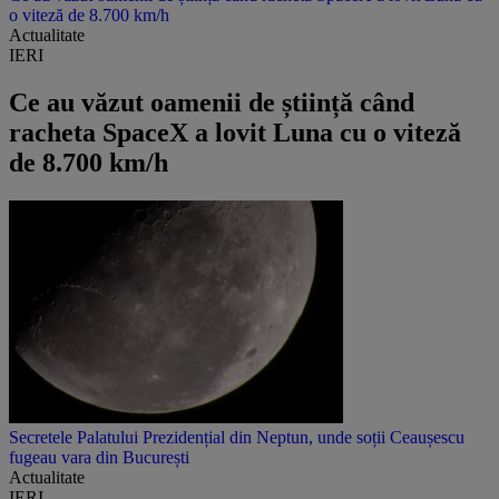
o viteză de 8.700 km/h
Actualitate
IERI
Ce au văzut oamenii de știință când
racheta SpaceX a lovit Luna cu o viteză
de 8.700 km/h
Secretele Palatului Prezidențial din Neptun, unde soții Ceaușescu
fugeau vara din București
Actualitate
IERI