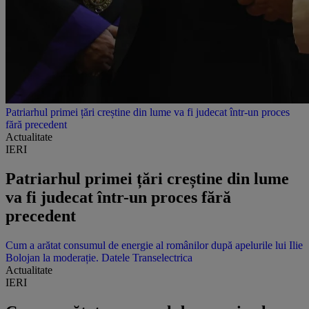
Patriarhul primei țări creștine din lume va fi judecat într-un proces
fără precedent
Actualitate
IERI
Patriarhul primei țări creștine din lume
va fi judecat într-un proces fără
precedent
Cum a arătat consumul de energie al românilor după apelurile lui Ilie
Bolojan la moderație. Datele Transelectrica
Actualitate
IERI