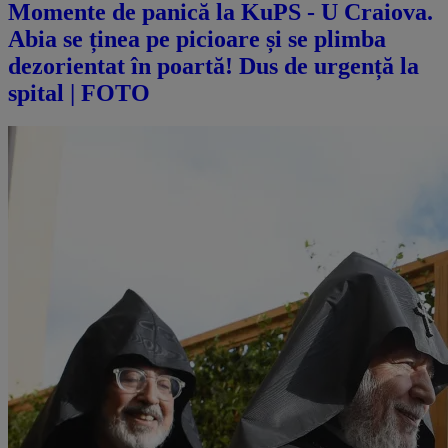
Momente de panică la KuPS - U Craiova.
Abia se ținea pe picioare și se plimba
dezorientat în poartă! Dus de urgență la
spital | FOTO