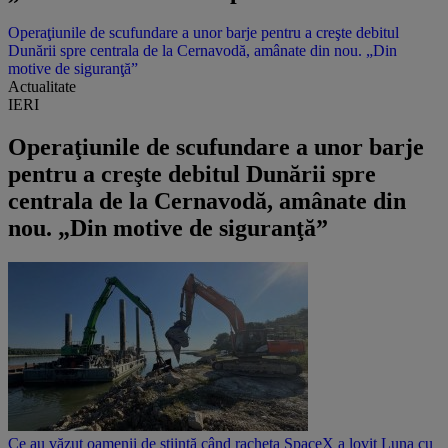
Operaţiunile de scufundare a unor barje pentru a creşte debitul
Dunării spre centrala de la Cernavodă, amânate din nou. „Din
motive de siguranţă”
Actualitate
IERI
Operaţiunile de scufundare a unor barje
pentru a creşte debitul Dunării spre
centrala de la Cernavodă, amânate din
nou. „Din motive de siguranţă”
Ce au văzut oamenii de știință când racheta SpaceX a lovit Luna cu