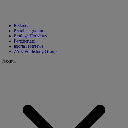
Redacția
Premii și granturi
Produse HotNews
Parteneriate
Istoria HotNews
ZYX Publishing Group
Agentii