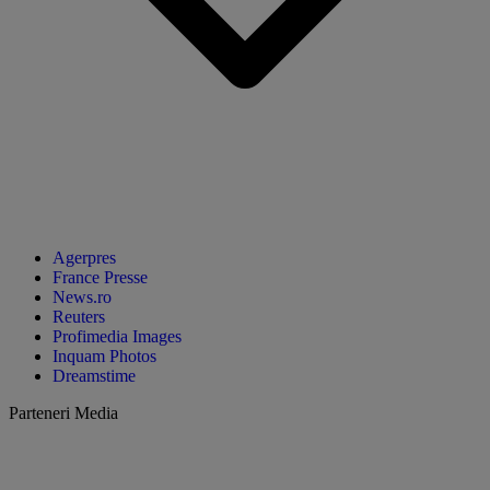
Agerpres
France Presse
News.ro
Reuters
Profimedia Images
Inquam Photos
Dreamstime
Parteneri Media