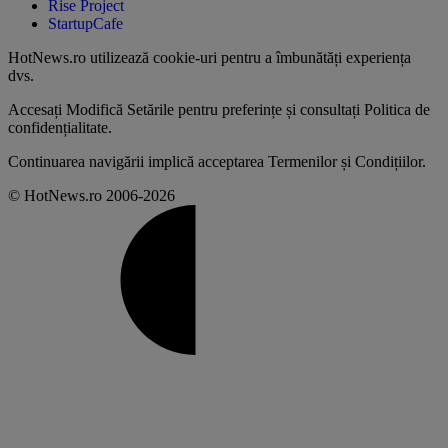
Rise Project
StartupCafe
HotNews.ro utilizează
cookie-uri pentru a îmbunătăți experiența
dvs
.
Accesați
Modifică Setările
pentru preferințe și consultați
Politica de
confidențialitate
.
Continuarea navigării implică acceptarea
Termenilor și Condițiilor
.
© HotNews.ro 2006-2026