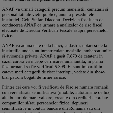
ANAF va urmari categorii precum manelistii, camatarii si
personalitati ale vietii publice, anunta presedintele
institutiei, Gelu Stefan Diaconu. Decizia a fost luata de
conducerea ANAF ca urmare a analizelor de risc fiscal
efectuate de Directia Verificari Fiscale asupra persoanelor
fizice.
ANAF va aduna date de la banci, cadastru, notari si de la
institutiile unde sunt inmatriculate masinile, ambarcatiunile
si avioanele private. ANAF a gasit 7.879 de cetateni in
cazul carora va incepe verificarea amanuntita, in prima
faza urmand sa fie verificati 5.399. Ei sunt impartiti in
cateva mari categorii de risc: interlopi, vedete din show-
biz, patroni bogati de firme sarace.
Printre cei care vor fi verificati de Fisc se numara romanii
cu avere afisata semnificativa (imobile, autoturisme de lux,
alte bunuri de mare valoare, creante din creditari acordate
companiilor si/sau persoanelor fizice, depuneri
semnificative in conturi bancare din Romania sau din