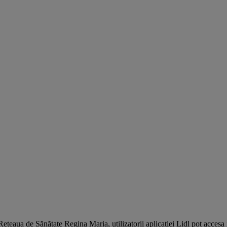
 Rețeaua de Sănătate Regina Maria, utilizatorii aplicației Lidl pot accesa 