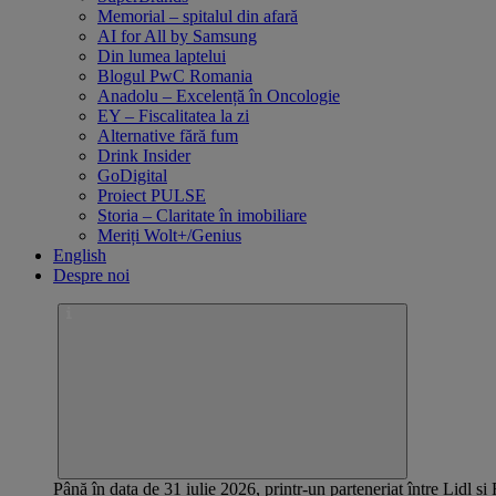
Memorial – spitalul din afară
AI for All by Samsung
Din lumea laptelui
Blogul PwC Romania
Anadolu – Excelență în Oncologie
EY – Fiscalitatea la zi
Alternative fără fum
Drink Insider
GoDigital
Proiect PULSE
Storia – Claritate în imobiliare
Meriți Wolt+/Genius
English
Despre noi
Până în data de 31 iulie 2026, printr-un parteneriat între Lidl și