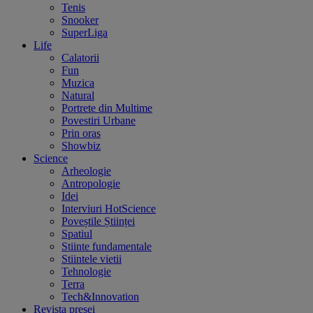
Tenis
Snooker
SuperLiga
Life
Calatorii
Fun
Muzica
Natural
Portrete din Multime
Povestiri Urbane
Prin oras
Showbiz
Science
Arheologie
Antropologie
Idei
Interviuri HotScience
Poveștile Științei
Spatiul
Stiinte fundamentale
Stiintele vietii
Tehnologie
Terra
Tech&Innovation
Revista presei