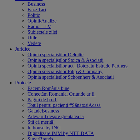
Business
Faze Tari
Politic
Opinii/Analize
Radio – TV
Subiectele zilei
Utile
Vedete
Juridice
Opinia specialistilor Deloitte
Opinia specialiștilor Stoica & Asociaţii
Opinia specialistilor act | Botezatu Estrade Partners
Opinia specialistilor Filip & Company
Opinia specialistilor Schoenherr & Asociatii
Proiecte
Facem România bine
Conectăm Romania. Oriunde ar fi.
Pagini de [cod]
Totul pentru pacienți #SănătoșiAcasă
GatadeBusiness
Adevărul despre greutatea ta
Știi că merită!
In house by ING
Digitalizare IMM by NTT DATA
SuperBrands