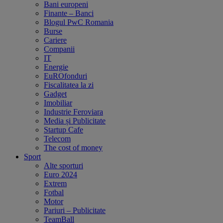
Bani europeni
Finante – Banci
Blogul PwC Romania
Burse
Cariere
Companii
IT
Energie
EuROfonduri
Fiscalitatea la zi
Gadget
Imobiliar
Industrie Feroviara
Media și Publicitate
Startup Cafe
Telecom
The cost of money
Sport
Alte sporturi
Euro 2024
Extrem
Fotbal
Motor
Pariuri – Publicitate
TeamBall