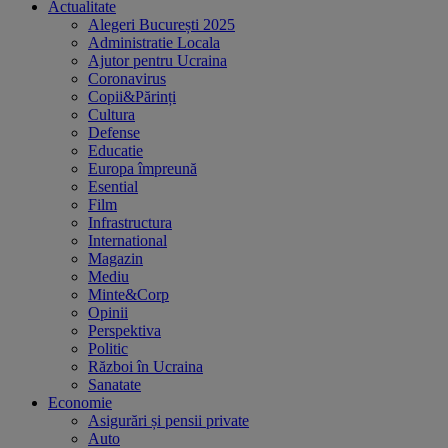
Actualitate
Alegeri București 2025
Administratie Locala
Ajutor pentru Ucraina
Coronavirus
Copii&Părinți
Cultura
Defense
Educatie
Europa împreună
Esential
Film
Infrastructura
International
Magazin
Mediu
Minte&Corp
Opinii
Perspektiva
Politic
Război în Ucraina
Sanatate
Economie
Asigurări și pensii private
Auto