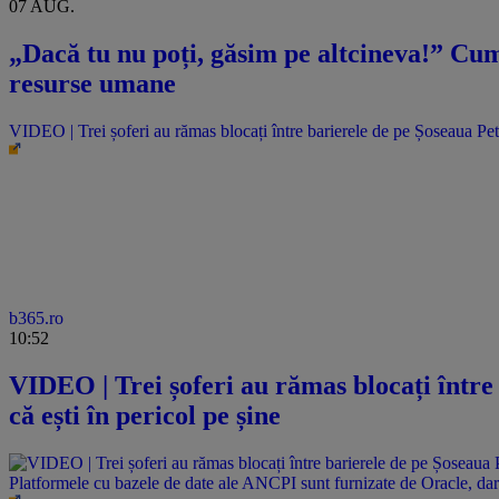
07 AUG.
„Dacă tu nu poți, găsim pe altcineva!” Cum 
resurse umane
VIDEO | Trei șoferi au rămas blocați între barierele de pe Șoseaua Pet
b365.ro
10:52
VIDEO | Trei șoferi au rămas blocați între
că ești în pericol pe șine
Platformele cu bazele de date ale ANCPI sunt furnizate de Oracle, dar 