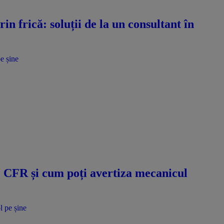
n frică: soluții de la un consultant în
e șine
e CFR și cum poți avertiza mecanicul