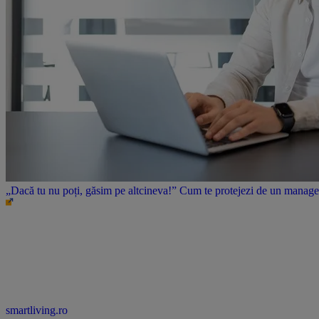
„Dacă tu nu poți, găsim pe altcineva!” Cum te protejezi de un manager 
smartliving.ro