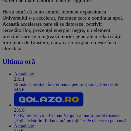
extrem de mare datorită materiei înghiţite.
Harta arată că la un anumit moment expansiunea
Universului s-a accelerat, fenomen care a continuat apoi.
Această accelerare pare să se datoreze, potrivit
cercetătorilor, prezenţei energiei negre, un element
invizibil care se integrează teoriei generale a relativităţii
formulată de Einstein, dar a cărei origine nu este încă
elucidată.
Ultima oră
Actualitate
23:11
Româncă arestată în Germania pentru spionaj. Precizările
MAE
23:10
CFR, învinsă cu 5-0! Ioan Varga n-a mai suportat rușinea:
„Folha e istorie! Îi dau afară pe toți!” » Pe cine vrea pe bancă
Actualitate