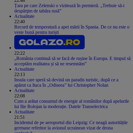
22:48
Țara pe care Zelenski o vizitează în premieră. „Trebuie să-i
despărţim de tabăra rusă”
Actualitate
22:40
Record de temperatură a apei mării în Spania. De ce nu este o
veste bună pentru turiști
22:22
„România continuă să se facă de rușine în Europa. E timpul să
acceptăm realitatea și să ne resemnăm”
Actualitate
22:13
Insula care speră să devină un paradis turistic, după ce a
apărut ca Itaca în „Odiseea” lui Christopher Nolan
Actualitate
22:08
Cum a arătat consumul de energie al românilor după apelurile
lui Ilie Bolojan la moderație. Datele Transelectrica
Actualitate
21:51
Incidentul de pe aeroportul din Leipzig: Ce neagă autoritățile
germane referitor la avionul ucrainean vizat de drona