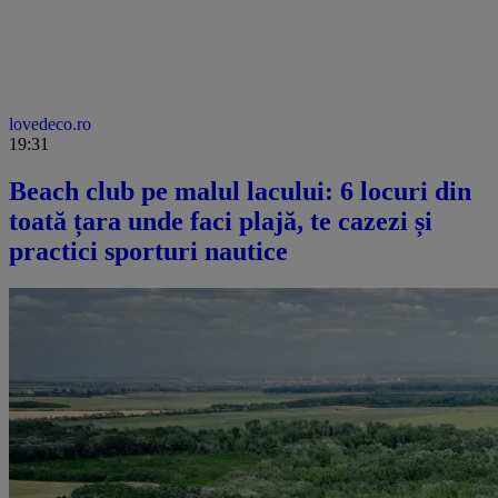
lovedeco.ro
19:31
Beach club pe malul lacului: 6 locuri din
toată țara unde faci plajă, te cazezi și
practici sporturi nautice