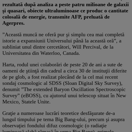
rezultată după analiza a peste patru milioane de galaxii
şi quasari, obiecte ultraluminoase ce produc o cantitate
colosală de energie, transmite AFP, preluată de
Agerpres.
”Această muncă ne oferă pur şi simplu cea mai completă
istorie a expansiunii Universului până la această oră”, a
subliniat unul dintre cercetători, Will Percival, de la
Universitatea din Waterloo, Canada.
Harta, rodul unei colaborări de peste 20 de ani a sute de
oameni de ştiinţă din cadrul a circa 30 de instituţii diferite
de pe glob, a fost realizat plecând de la cel mai recent
sondaj cosmologic al SDSS (Sloan Digital Sky Survey),
denumit ”The extended Baryon Oscillation Spectroscopic
Survey” (eBOSS), cu ajutorul unui telescop situat în New
Mexico, Statele Unite.
Graţie a numeroase lucrări teoretice desfăşurate de-a
lungul timpului pe tema Big Bang-ului, precum şi asupra
observaţiei fondului difuz cosmologic (o radiaţie
luminoasă slabă rămasă în urma Big Bang), primele