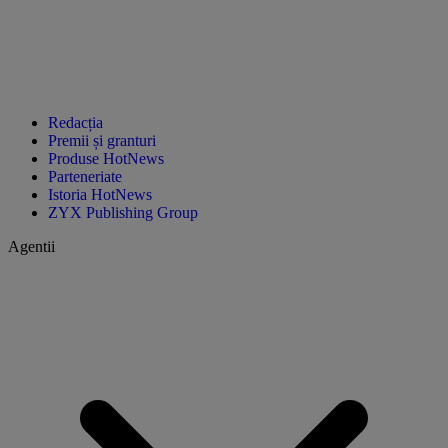
Redacția
Premii și granturi
Produse HotNews
Parteneriate
Istoria HotNews
ZYX Publishing Group
Agentii