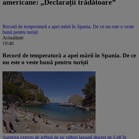
americane: „Declarații trădătoare”
Record de temperatură a apei mării în Spania. De ce nu este o veste
bună pentru turiști
Actualitate
19:40
Record de temperatură a apei mării în Spania. De ce
nu este o veste bună pentru turiști
Surpriza extrem de ieftină de pe rafturi lansată discret de Lidl în