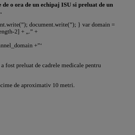
e de o ora de un echipaj ISU si preluat de un
.
nt.write(”); document.write(”); } var domain =
ngth-2] + „.” +
annel_domain +”‘
i a fost preluat de cadrele medicale pentru
ancime de aproximativ 10 metri.