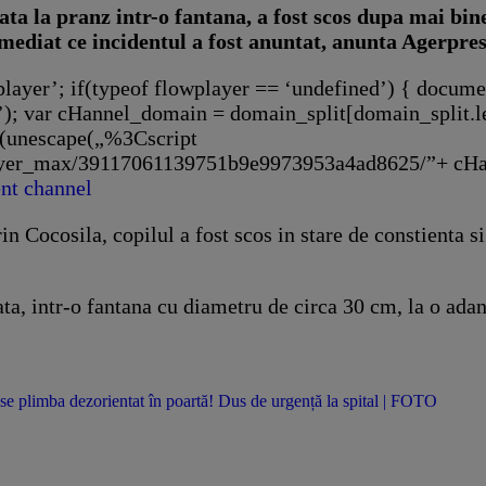
ata la pranz intr-o fantana, a fost scos dupa mai bin
mediat ce incidentul a fost anuntat, anunta Agerpres
layer’; if(typeof flowplayer == ‘undefined’) { docume
’); var cHannel_domain = domain_split[domain_split.le
e(unescape(„%3Cscript
eplayer_max/39117061139751b9e9973953a4ad8625/”+ cH
in Cocosila, copilul a fost scos in stare de constienta s
ata, intr-o fantana cu diametru de circa 30 cm, la o ad
se plimba dezorientat în poartă! Dus de urgență la spital | FOTO