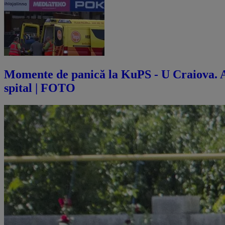
Momente de panică la KuPS - U Craiova. Abi
spital | FOTO