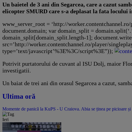
Un baietel de 3 ani din Segarcea, care a cazut samb
elicopter SMURD care s-a deplasat la fata locului i
www_server_root = ‘http://worker.contentchannel.ro/p
document.domain; var domain_split = domain.split(‘.
domain_split[domain_split.length-1]; document.writ
src=’http://worker.contentchannel.ro/player/singl
type=’text/javascript’%3E%3C/script%3E”));
Potrivit purtatorului de cuvant al ISU Dolj, maior Flor
investigatii.
Un baiat de trei ani din orasul Segarcea a cazut, samb
Ultima oră
Momente de panică la KuPS - U Craiova. Abia se ținea pe picioare și 
Ieri