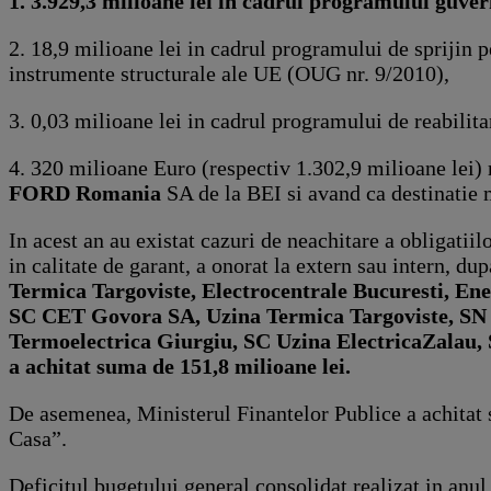
1. 3.929,3 milioane lei in cadrul programului guv
2. 18,9 milioane lei in cadrul programului de sprijin 
instrumente structurale ale UE (OUG nr. 9/2010),
3. 0,03 milioane lei in cadrul programului de reabilit
4. 320 milioane Euro (respectiv 1.302,9 milioane lei
FORD Romania
SA de la BEI si avand ca destinatie
In acest an au existat cazuri de neachitare a obligatiil
in calitate de garant, a onorat la extern sau intern, du
Termica Targoviste, Electrocentrale Bucuresti, E
SC CET Govora SA, Uzina Termica Targoviste, SN
Termoelectrica Giurgiu, SC Uzina Electrica
Zalau,
a achitat suma de 151,8 milioane lei.
De asemenea, Ministerul Finantelor Publice a achitat 
Casa”.
Deficitul bugetului general consolidat realizat in anul