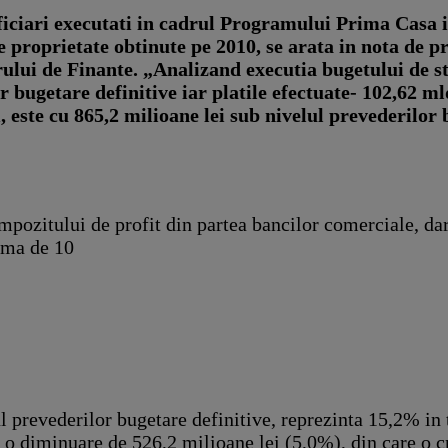
eficiari executati in cadrul Programului Prima Casa i
pe proprietate obtinute pe 2010, se arata in nota de 
erului de Finante. „Analizand executia bugetului de st
r bugetare definitive iar platile efectuate- 102,62 ml
, este cu 865,2 milioane lei sub nivelul prevederilor 
impozitului de profit din partea bancilor comerciale, da
suma de 10
l prevederilor bugetare definitive, reprezinta 15,2% in 
o diminuare de 526,2 milioane lei (5,0%), din care o cr