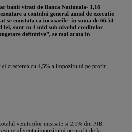
ar banii virati de Banca Nationala- 1,16
prezentare a contului general anual de executie
at se constata ca incasarile -in suma de 66,54
d lei, sunt cu 4 mld sub nivelul creditelor
bugetare definitive”, se mai arata in
r si cresterea cu 4,5% a impozitului pe profit
totalul veniturilor incasate si 2,0% din PIB.
estere aferenta impozitului pe profit de la