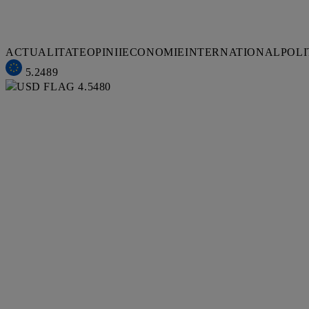
ACTUALITATE
OPINII
ECONOMIE
INTERNATIONAL
POLI
5.2489
4.5480