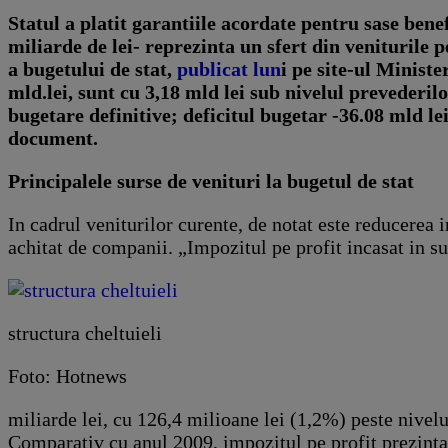
Statul a platit garantiile acordate pentru sase ben
miliarde de lei- reprezinta un sfert din veniturile 
a bugetului de stat,
publicat lun
i pe site-ul Minist
mld.lei, sunt cu 3,18 mld lei sub nivelul prevederilo
bugetare definitive; deficitul bugetar -36.08 mld lei
document.
Principalele surse de venituri la bugetul de stat
In cadrul veniturilor curente, de notat este reducerea 
achitat de companii. „Impozitul pe profit incasat in 
structura cheltuieli
Foto: Hotnews
miliarde lei, cu 126,4 milioane lei (1,2%) peste nivelu
Comparativ cu anul 2009, impozitul pe profit prezinta 