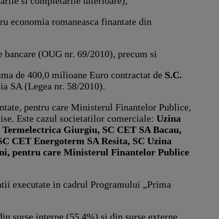
ile si completarile ulterioare),
entru economia romaneasca finantate din
dite bancare (OUG nr. 69/2010), precum si
suma de 400,0 milioane Euro contractat de
S.C.
ia SA (Legea nr. 58/2010).
rantate, pentru care Ministerul Finantelor Publice,
mise. Este cazul societatilor comerciale:
Uzina
a Termelectrica Giurgiu, SC CET SA Bacau,
SC CET Energoterm SA Resita, SC Uzina
, pentru care Ministerul Finantelor Publice
ntii executate in cadrul Programului „Prima
din surse interne (55,4%) si din surse externe