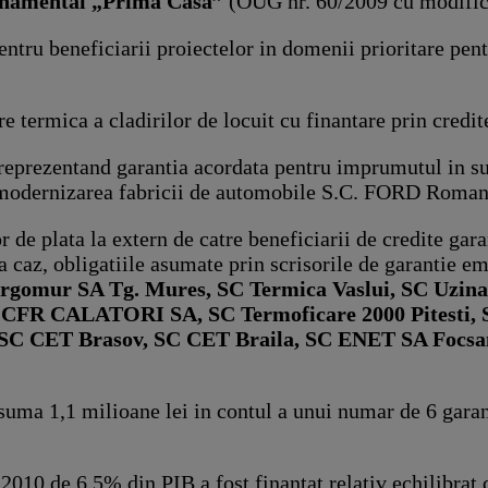
ernamental „Prima Casa”
(OUG nr. 60/2009 cu modificar
pentru beneficiarii proiectelor in domenii prioritare p
are termica a cladirilor de locuit cu finantare prin cre
) reprezentand garantia acordata pentru imprumutul in 
 modernizarea fabricii de automobile S.C. FORD Roman
or de plata la extern de catre beneficiarii de credite ga
pa caz, obligatiile asumate prin scrisorile de garantie e
nergomur SA Tg. Mures, SC Termica Vaslui, SC Uzin
 CFR CALATORI SA, SC Termoficare 2000 Pitesti, 
 SC CET Brasov, SC CET Braila, SC ENET SA Focsani
suma 1,1 milioane lei in contul a unui numar de 6 gara
 2010 de 6,5% din PIB a fost finantat relativ echilibrat 