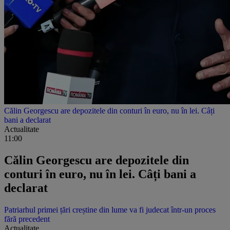
Călin Georgescu are depozitele din conturi în euro, nu în lei. Câți
bani a declarat
Actualitate
11:00
Călin Georgescu are depozitele din
conturi în euro, nu în lei. Câți bani a
declarat
Patriarhul primei țări creștine din lume va fi judecat într-un proces
fără precedent
Actualitate