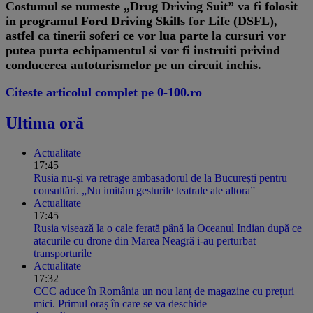
Costumul se numeste „Drug Driving Suit” va fi folosit
in programul Ford Driving Skills for Life (DSFL),
astfel ca tinerii soferi ce vor lua parte la cursuri vor
putea purta echipamentul si vor fi instruiti privind
conducerea autoturismelor pe un circuit inchis.
Citeste articolul complet pe 0-100.ro
Ultima oră
Actualitate
17:45
Rusia nu-și va retrage ambasadorul de la București pentru
consultări. „Nu imităm gesturile teatrale ale altora”
Actualitate
17:45
Rusia visează la o cale ferată până la Oceanul Indian după ce
atacurile cu drone din Marea Neagră i-au perturbat
transporturile
Actualitate
17:32
CCC aduce în România un nou lanț de magazine cu prețuri
mici. Primul oraș în care se va deschide