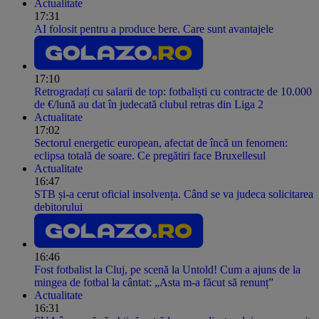
Actualitate
17:31
AI folosit pentru a produce bere. Care sunt avantajele
17:10
Retrogradați cu salarii de top: fotbaliști cu contracte de 10.000
de €/lună au dat în judecată clubul retras din Liga 2
Actualitate
17:02
Sectorul energetic european, afectat de încă un fenomen:
eclipsa totală de soare. Ce pregătiri face Bruxellesul
Actualitate
16:47
STB și-a cerut oficial insolvența. Când se va judeca solicitarea
debitorului
16:46
Fost fotbalist la Cluj, pe scenă la Untold! Cum a ajuns de la
mingea de fotbal la cântat: „Asta m-a făcut să renunț”
Actualitate
16:31