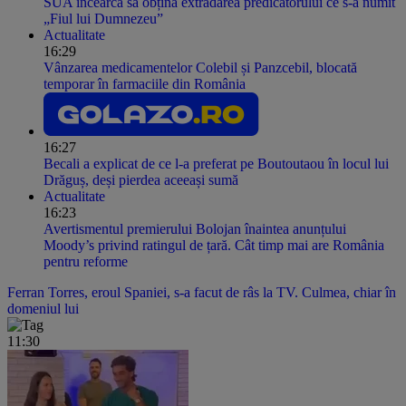
SUA încearcă să obțină extrădarea predicatorului ce s-a numit
„Fiul lui Dumnezeu”
Actualitate
16:29
Vânzarea medicamentelor Colebil și Panzcebil, blocată
temporar în farmaciile din România
16:27
Becali a explicat de ce l-a preferat pe Boutoutaou în locul lui
Drăguș, deși pierdea aceeași sumă
Actualitate
16:23
Avertismentul premierului Bolojan înaintea anunțului
Moody’s privind ratingul de țară. Cât timp mai are România
pentru reforme
Ferran Torres, eroul Spaniei, s-a facut de râs la TV. Culmea, chiar în
domeniul lui
11:30