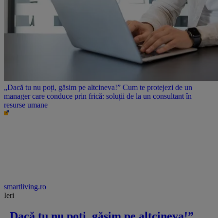
„Dacă tu nu poți, găsim pe altcineva!” Cum te protejezi de un
manager care conduce prin frică: soluții de la un consultant în
resurse umane
smartliving.ro
Ieri
„Dacă tu nu poți, găsim pe altcineva!”