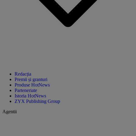
Redacția
Premii și granturi
Produse HotNews
Parteneriate
Istoria HotNews
ZYX Publishing Group
Agentii