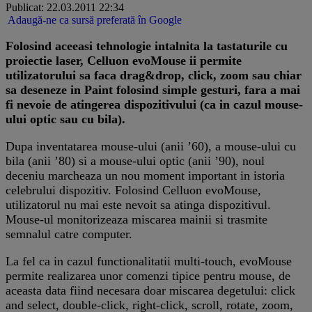
Publicat: 22.03.2011 22:34
Adaugă-ne ca sursă preferată în Google
​Folosind aceeasi tehnologie intalnita la tastaturile cu
proiectie laser, Celluon evoMouse ii permite
utilizatorului sa faca drag&drop, click, zoom sau chiar
sa deseneze in Paint folosind simple gesturi, fara a mai
fi nevoie de atingerea dispozitivului (ca in cazul mouse-
ului optic sau cu bila).
Dupa inventatarea mouse-ului (anii ’60), a mouse-ului cu
bila (anii ’80) si a mouse-ului optic (anii ’90), noul
deceniu marcheaza un nou moment important in istoria
celebrului dispozitiv. Folosind Celluon evoMouse,
utilizatorul nu mai este nevoit sa atinga dispozitivul.
Mouse-ul monitorizeaza miscarea mainii si trasmite
semnalul catre computer.
La fel ca in cazul functionalitatii multi-touch, evoMouse
permite realizarea unor comenzi tipice pentru mouse, de
aceasta data fiind necesara doar miscarea degetului: click
and select, double-click, right-click, scroll, rotate, zoom,