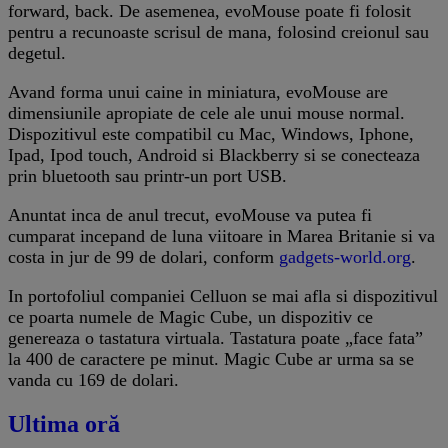
forward, back. De asemenea, evoMouse poate fi folosit
pentru a recunoaste scrisul de mana, folosind creionul sau
degetul.
Avand forma unui caine in miniatura, evoMouse are
dimensiunile apropiate de cele ale unui mouse normal.
Dispozitivul este compatibil cu Mac, Windows, Iphone,
Ipad, Ipod touch, Android si Blackberry si se conecteaza
prin bluetooth sau printr-un port USB.
Anuntat inca de anul trecut, evoMouse va putea fi
cumparat incepand de luna viitoare in Marea Britanie si va
costa in jur de 99 de dolari, conform
gadgets-world.org
.
In portofoliul companiei Celluon se mai afla si dispozitivul
ce poarta numele de Magic Cube, un dispozitiv ce
genereaza o tastatura virtuala. Tastatura poate „face fata”
la 400 de caractere pe minut. Magic Cube ar urma sa se
vanda cu 169 de dolari.
Ultima oră