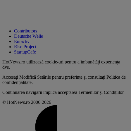
Contributors
Deutsche Welle
Euractiv
Rise Project
StartupCafe
HotNews.ro utilizează
cookie-uri pentru a îmbunătăți experiența
dvs
.
Accesați
Modifică Setările
pentru preferințe și consultați
Politica de
confidențialitate
.
Continuarea navigării implică acceptarea
Termenilor și Condițiilor
.
© HotNews.ro 2006-2026