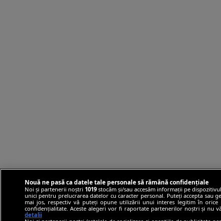
Nouă ne pasă ca datele tale personale să rămână confidențiale
Noi și partenerii noștri
1019
stocăm și/sau accesăm informații pe dispozitivul
unici pentru prelucrarea datelor cu caracter personal. Puteți accepta sau ge
mai jos, respectiv vă puteți opune utilizării unui interes legitim în ori
confidențialitate. Aceste alegeri vor fi raportate partenerilor noștri și nu 
detalii