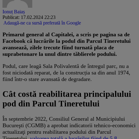
Ionuț Baiaș
Publicat: 17.02.2024 22:23
Adaugă-ne ca sursă preferată în Google
Primarul general al Capitalei, a scris pe pagina sa de
Facebook că lucrările la podul din Parcul Tineretului
avansează, zilele trecute fiind turnată placa de
suprabetonare la unul dintre tăblierele podului.
Podul, care leagă Sala Polivalentă de întregul parc, nu a
fost niciodată reparat, de la construcția sa din anul 1974,
fiind într-o stare avansată de degradare.
Cât costă reabilitarea principalului
pod din Parcul Tineretului
În septembrie 2022, Consiliul General al Municipiului
Bucureşti (CGMB) a aprobat indicatorii tehnico-economici
actualizaţi pentru reabilitarea podului din Parcul
Tineretului,
valoarea totală a lucrărilor fiind de 5,8