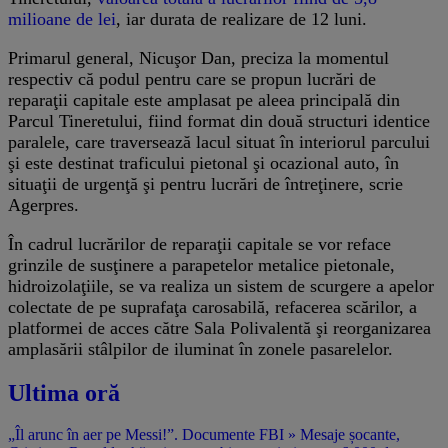
milioane de lei
, iar durata de realizare de 12 luni.
Primarul general, Nicuşor Dan, preciza la momentul
respectiv că podul pentru care se propun lucrări de
reparaţii capitale este amplasat pe aleea principală din
Parcul Tineretului, fiind format din două structuri identice
paralele, care traversează lacul situat în interiorul parcului
şi este destinat traficului pietonal şi ocazional auto, în
situaţii de urgenţă şi pentru lucrări de întreţinere, scrie
Agerpres.
În cadrul lucrărilor de reparaţii capitale se vor reface
grinzile de susţinere a parapetelor metalice pietonale,
hidroizolaţiile, se va realiza un sistem de scurgere a apelor
colectate de pe suprafaţa carosabilă, refacerea scărilor, a
platformei de acces către Sala Polivalentă şi reorganizarea
amplasării stâlpilor de iluminat în zonele pasarelelor.
Ultima oră
„Îl arunc în aer pe Messi!”. Documente FBI » Mesaje șocante,