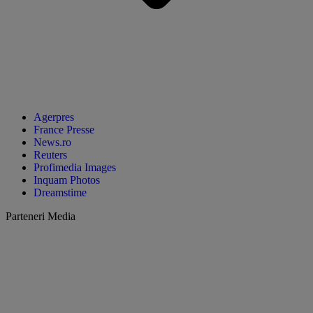
Agerpres
France Presse
News.ro
Reuters
Profimedia Images
Inquam Photos
Dreamstime
Parteneri Media