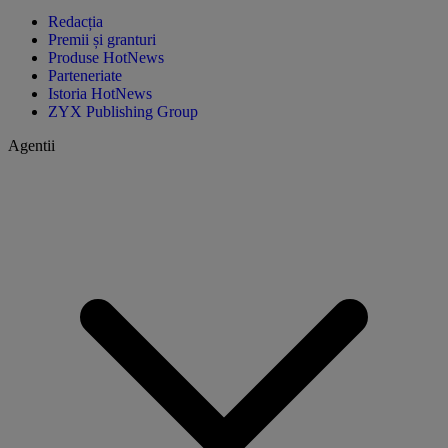
Redacția
Premii și granturi
Produse HotNews
Parteneriate
Istoria HotNews
ZYX Publishing Group
Agentii