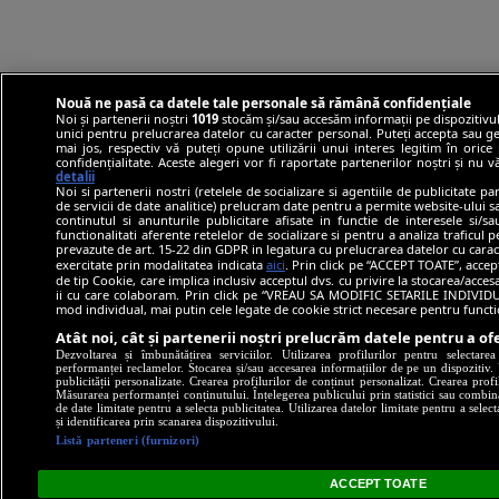
Nouă ne pasă ca datele tale personale să rămână confidențiale
Noi și partenerii noștri
1019
stocăm și/sau accesăm informații pe dispozitivul
unici pentru prelucrarea datelor cu caracter personal. Puteți accepta sau ge
mai jos, respectiv vă puteți opune utilizării unui interes legitim în ori
confidențialitate. Aceste alegeri vor fi raportate partenerilor noștri și nu 
detalii
Noi si partenerii nostri (retelele de socializare si agentiile de publicitate p
de servicii de date analitice) prelucram date pentru a permite website-ului 
continutul si anunturile publicitare afisate in functie de interesele si/s
functionalitati aferente retelelor de socializare si pentru a analiza traficul 
prevazute de art. 15-22 din GDPR in legatura cu prelucrarea datelor cu carac
exercitate prin modalitatea indicata
aici
. Prin click pe “ACCEPT TOATE”, accep
de tip Cookie, care implica inclusiv acceptul dvs. cu privire la stocarea/acce
ii cu care colaboram. Prin click pe “VREAU SA MODIFIC SETARILE INDIVIDUA
mod individual, mai putin cele legate de cookie strict necesare pentru funct
Atât noi, cât și partenerii noștri prelucrăm datele pentru a ofe
Dezvoltarea și îmbunătățirea serviciilor. Utilizarea profilurilor pentru selectare
performanței reclamelor. Stocarea și/sau accesarea informațiilor de pe un dispozitiv. U
publicității personalizate. Crearea profilurilor de conținut personalizat. Crearea profi
Măsurarea performanței conținutului. Înțelegerea publicului prin statistici sau combinaț
de date limitate pentru a selecta publicitatea. Utilizarea datelor limitate pentru a selec
și identificarea prin scanarea dispozitivului.
Listă parteneri (furnizori)
ACCEPT TOATE