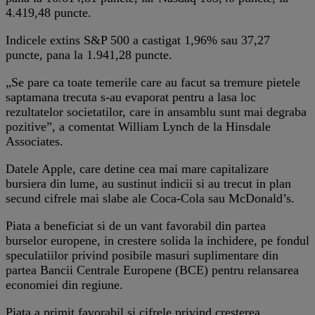
4.419,48 puncte.
Indicele extins S&P 500 a castigat 1,96% sau 37,27
puncte, pana la 1.941,28 puncte.
„Se pare ca toate temerile care au facut sa tremure pietele
saptamana trecuta s-au evaporat pentru a lasa loc
rezultatelor societatilor, care in ansamblu sunt mai degraba
pozitive”, a comentat William Lynch de la Hinsdale
Associates.
Datele Apple, care detine cea mai mare capitalizare
bursiera din lume, au sustinut indicii si au trecut in plan
secund cifrele mai slabe ale Coca-Cola sau McDonald’s.
Piata a beneficiat si de un vant favorabil din partea
burselor europene, in crestere solida la inchidere, pe fondul
speculatiilor privind posibile masuri suplimentare din
partea Bancii Centrale Europene (BCE) pentru relansarea
economiei din regiune.
Piata a primit favorabil si cifrele privind cresterea