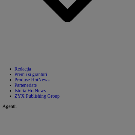
Redacția
Premii și granturi
Produse HotNews
Parteneriate
Istoria HotNews
ZYX Publishing Group
Agentii