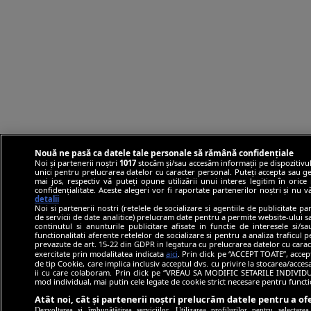
Nouă ne pasă ca datele tale personale să rămână confidențiale
Noi și partenerii noștri
1017
stocăm și/sau accesăm informații pe dispozitivul
unici pentru prelucrarea datelor cu caracter personal. Puteți accepta sau ge
mai jos, respectiv vă puteți opune utilizării unui interes legitim în ori
confidențialitate. Aceste alegeri vor fi raportate partenerilor noștri și nu 
detalii
Noi si partenerii nostri (retelele de socializare si agentiile de publicitate p
de servicii de date analitice) prelucram date pentru a permite website-ului 
continutul si anunturile publicitare afisate in functie de interesele si/s
functionalitati aferente retelelor de socializare si pentru a analiza traficul 
prevazute de art. 15-22 din GDPR in legatura cu prelucrarea datelor cu carac
exercitate prin modalitatea indicata
aici
. Prin click pe “ACCEPT TOATE”, accep
de tip Cookie, care implica inclusiv acceptul dvs. cu privire la stocarea/acce
ii cu care colaboram. Prin click pe “VREAU SA MODIFIC SETARILE INDIVIDUA
mod individual, mai putin cele legate de cookie strict necesare pentru funct
Atât noi, cât și partenerii noștri prelucrăm datele pentru a ofe
Dezvoltarea și îmbunătățirea serviciilor. Utilizarea profilurilor pentru selectare