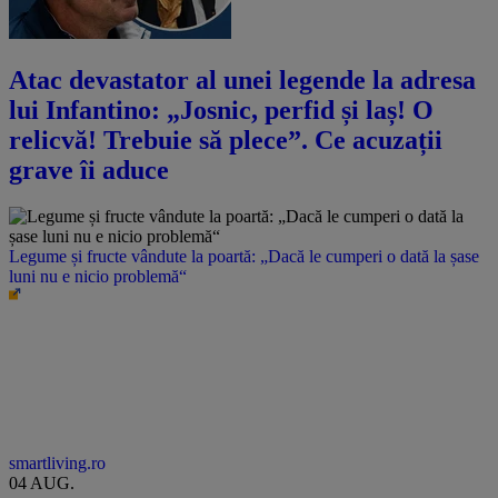
Atac devastator al unei legende la adresa
lui Infantino: „Josnic, perfid și laș! O
relicvă! Trebuie să plece”. Ce acuzații
grave îi aduce
Legume și fructe vândute la poartă: „Dacă le cumperi o dată la șase
luni nu e nicio problemă“
smartliving.ro
04 AUG.