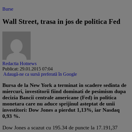
Burse
Wall Street, trasa in jos de politica Fed
Redactia Hotnews
Publicat: 29.01.2015 07:04
Adaugă-ne ca sursă preferată în Google
Bursa de la New York a terminat in scadere sedinta de
miercuri, investitorii fiind dominati de pesimism dupa
decizia Bancii centrale americane (Fed) in politica
monetara care nu aduce sprijinul asteptat de unii
investitori: Dow Jones a pierdut 1,13%, iar Nasdaq
0,93 %.
Dow Jones a scazut cu 195.34 de puncte la 17.191,37