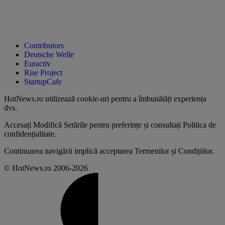
Contributors
Deutsche Welle
Euractiv
Rise Project
StartupCafe
HotNews.ro utilizează
cookie-uri pentru a îmbunătăți experiența
dvs
.
Accesați
Modifică Setările
pentru preferințe și consultați
Politica de
confidențialitate
.
Continuarea navigării implică acceptarea
Termenilor și Condițiilor
.
© HotNews.ro 2006-2026