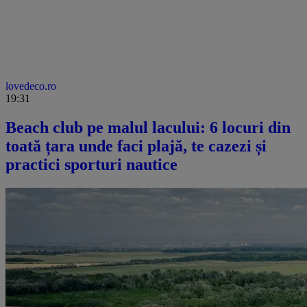
lovedeco.ro
19:31
Beach club pe malul lacului: 6 locuri din
toată țara unde faci plajă, te cazezi și
practici sporturi nautice