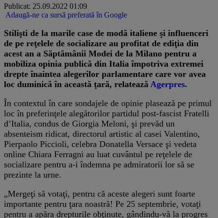
Publicat: 25.09.2022 01:09
Adaugă-ne ca sursă preferată în Google
Stilişti de la marile case de modă italiene şi influenceri
de pe reţelele de socializare au profitat de ediţia din
acest an a Săptămânii Modei de la Milano pentru a
mobiliza opinia publică din Italia împotriva extremei
drepte înaintea alegerilor parlamentare care vor avea
loc duminică în această ţară, relatează
Agerpres
.
În contextul în care sondajele de opinie plasează pe primul
loc în preferinţele alegătorilor partidul post-fascist Fratelli
d’Italia, condus de Giorgia Meloni, şi prevăd un
absenteism ridicat, directorul artistic al casei Valentino,
Pierpaolo Piccioli, celebra Donatella Versace şi vedeta
online Chiara Ferragni au luat cuvântul pe reţelele de
socializare pentru a-i îndemna pe admiratorii lor să se
prezinte la urne.
„Mergeţi să votaţi, pentru că aceste alegeri sunt foarte
importante pentru ţara noastră! Pe 25 septembrie, votaţi
pentru a apăra drepturile obţinute, gândindu-vă la progres