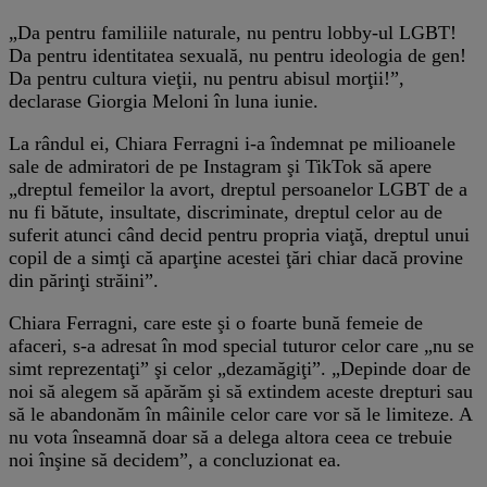
„Da pentru familiile naturale, nu pentru lobby-ul LGBT!
Da pentru identitatea sexuală, nu pentru ideologia de gen!
Da pentru cultura vieţii, nu pentru abisul morţii!”,
declarase Giorgia Meloni în luna iunie.
La rândul ei, Chiara Ferragni i-a îndemnat pe milioanele
sale de admiratori de pe Instagram şi TikTok să apere
„dreptul femeilor la avort, dreptul persoanelor LGBT de a
nu fi bătute, insultate, discriminate, dreptul celor au de
suferit atunci când decid pentru propria viaţă, dreptul unui
copil de a simţi că aparţine acestei ţări chiar dacă provine
din părinţi străini”.
Chiara Ferragni, care este şi o foarte bună femeie de
afaceri, s-a adresat în mod special tuturor celor care „nu se
simt reprezentaţi” şi celor „dezamăgiţi”. „Depinde doar de
noi să alegem să apărăm şi să extindem aceste drepturi sau
să le abandonăm în mâinile celor care vor să le limiteze. A
nu vota înseamnă doar să a delega altora ceea ce trebuie
noi înşine să decidem”, a concluzionat ea.