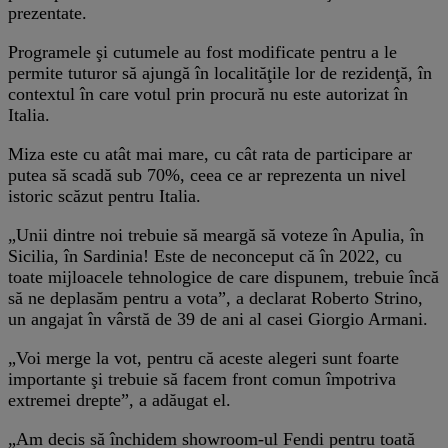
prezentate.
Programele şi cutumele au fost modificate pentru a le
permite tuturor să ajungă în localităţile lor de rezidenţă, în
contextul în care votul prin procură nu este autorizat în
Italia.
Miza este cu atât mai mare, cu cât rata de participare ar
putea să scadă sub 70%, ceea ce ar reprezenta un nivel
istoric scăzut pentru Italia.
„Unii dintre noi trebuie să meargă să voteze în Apulia, în
Sicilia, în Sardinia! Este de neconceput că în 2022, cu
toate mijloacele tehnologice de care dispunem, trebuie încă
să ne deplasăm pentru a vota”, a declarat Roberto Strino,
un angajat în vârstă de 39 de ani al casei Giorgio Armani.
„Voi merge la vot, pentru că aceste alegeri sunt foarte
importante şi trebuie să facem front comun împotriva
extremei drepte”, a adăugat el.
„Am decis să închidem showroom-ul Fendi pentru toată