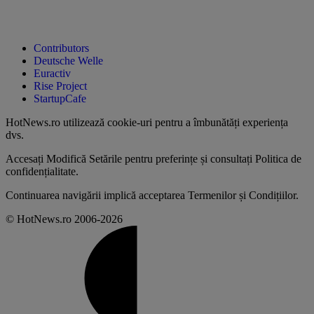
Contributors
Deutsche Welle
Euractiv
Rise Project
StartupCafe
HotNews.ro utilizează
cookie-uri pentru a îmbunătăți experiența
dvs
.
Accesați
Modifică Setările
pentru preferințe și consultați
Politica de
confidențialitate
.
Continuarea navigării implică acceptarea
Termenilor și Condițiilor
.
© HotNews.ro 2006-2026