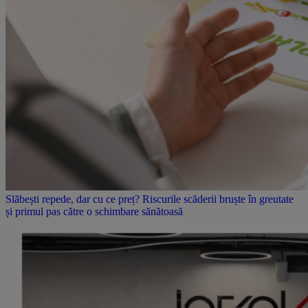
Slăbești repede, dar cu ce preț? Riscurile scăderii bruște în greutate
și primul pas către o schimbare sănătoasă