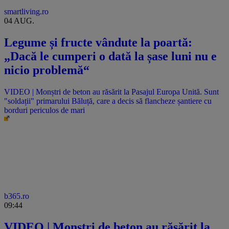
smartliving.ro
04 AUG.
Legume și fructe vândute la poartă:
„Dacă le cumperi o dată la șase luni nu e
nicio problemă“
VIDEO | Monștri de beton au răsărit la Pasajul Europa Unită. Sunt
"soldații" primarului Băluță, care a decis să flancheze șantiere cu
borduri periculos de mari
b365.ro
09:44
VIDEO | Monștri de beton au răsărit la