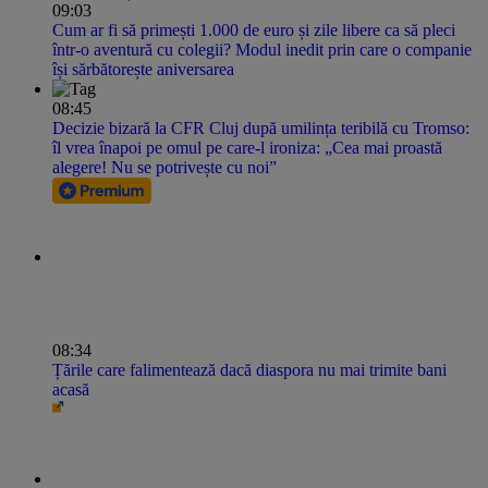
09:03
Cum ar fi să primești 1.000 de euro și zile libere ca să pleci
într-o aventură cu colegii? Modul inedit prin care o companie
își sărbătorește aniversarea
08:45
Decizie bizară la CFR Cluj după umilința teribilă cu Tromso:
îl vrea înapoi pe omul pe care-l ironiza: „Cea mai proastă
alegere! Nu se potrivește cu noi”
08:34
Țările care falimentează dacă diaspora nu mai trimite bani
acasă