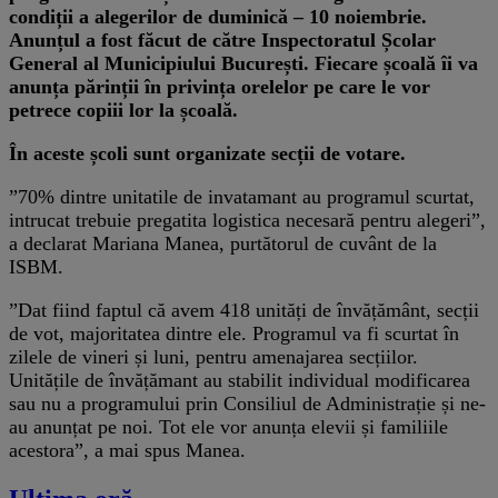
condiții a alegerilor de duminică – 10 noiembrie.
Anunțul a fost făcut de către Inspectoratul Școlar
General al Municipiului București. Fiecare școală îi va
anunța părinții în privința orelelor pe care le vor
petrece copiii lor la școală.
În aceste școli sunt organizate secții de votare.
”70% dintre unitatile de invatamant au programul scurtat,
intrucat trebuie pregatita logistica necesară pentru alegeri”,
a declarat Mariana Manea, purtătorul de cuvânt de la
ISBM.
”Dat fiind faptul că avem 418 unități de învățământ, secții
de vot, majoritatea dintre ele. Programul va fi scurtat în
zilele de vineri și luni, pentru amenajarea secțiilor.
Unitățile de învățămant au stabilit individual modificarea
sau nu a programului prin Consiliul de Administrație și ne-
au anunțat pe noi. Tot ele vor anunța elevii și familiile
acestora”, a mai spus Manea.