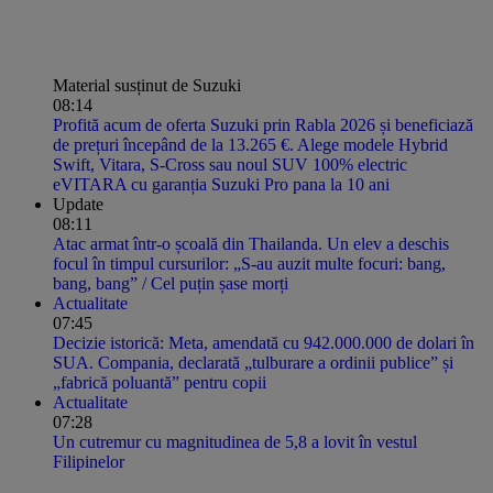
Material susținut de Suzuki
08:14
Profită acum de oferta Suzuki prin Rabla 2026 și beneficiază
de prețuri începând de la 13.265 €. Alege modele Hybrid
Swift, Vitara, S-Cross sau noul SUV 100% electric
eVITARA cu garanția Suzuki Pro pana la 10 ani
Update
08:11
Atac armat într-o școală din Thailanda. Un elev a deschis
focul în timpul cursurilor: „S-au auzit multe focuri: bang,
bang, bang” / Cel puțin șase morți
Actualitate
07:45
Decizie istorică: Meta, amendată cu 942.000.000 de dolari în
SUA. Compania, declarată „tulburare a ordinii publice” și
„fabrică poluantă” pentru copii
Actualitate
07:28
Un cutremur cu magnitudinea de 5,8 a lovit în vestul
Filipinelor