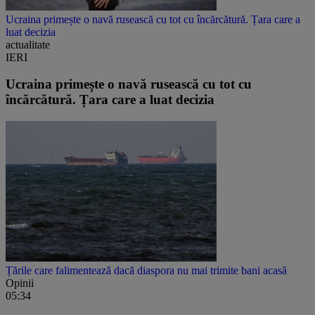
Ucraina primește o navă rusească cu tot cu încărcătură. Țara care a
luat decizia
actualitate
IERI
Ucraina primește o navă rusească cu tot cu
încărcătură. Țara care a luat decizia
Țările care falimentează dacă diaspora nu mai trimite bani acasă
Opinii
05:34