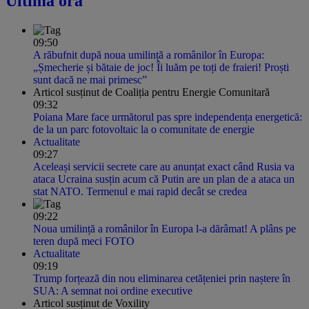
Ultima oră
09:50
A răbufnit după noua umilință a românilor în Europa:
„Șmecherie și bătaie de joc! Îi luăm pe toți de fraieri! Proști
sunt dacă ne mai primesc”
Articol susținut de Coaliția pentru Energie Comunitară
09:32
Poiana Mare face următorul pas spre independența energetică:
de la un parc fotovoltaic la o comunitate de energie
Actualitate
09:27
Aceleași servicii secrete care au anunțat exact când Rusia va
ataca Ucraina susțin acum că Putin are un plan de a ataca un
stat NATO. Termenul e mai rapid decât se credea
09:22
Noua umilință a românilor în Europa l-a dărâmat! A plâns pe
teren după meci FOTO
Actualitate
09:19
Trump forțează din nou eliminarea cetățeniei prin naștere în
SUA: A semnat noi ordine executive
Articol susținut de Voxility