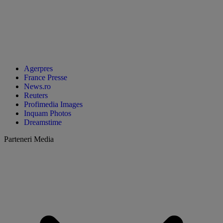
Agerpres
France Presse
News.ro
Reuters
Profimedia Images
Inquam Photos
Dreamstime
Parteneri Media