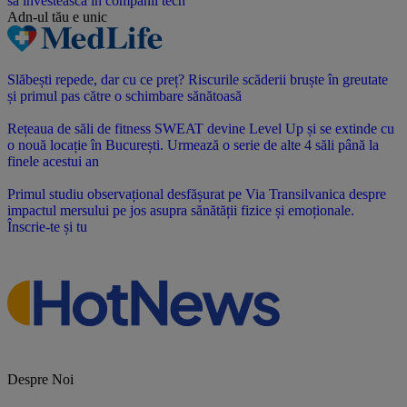
Adn-ul tău
e unic
Slăbești repede, dar cu ce preț? Riscurile scăderii bruște în greutate
și primul pas către o schimbare sănătoasă
Rețeaua de săli de fitness SWEAT devine Level Up și se extinde cu
o nouă locație în București. Urmează o serie de alte 4 săli până la
finele acestui an
Primul studiu observațional desfășurat pe Via Transilvanica despre
impactul mersului pe jos asupra sănătății fizice și emoționale.
Înscrie-te și tu
Despre Noi