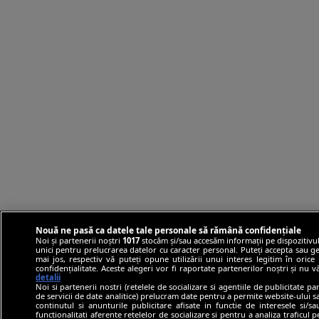
Nouă ne pasă ca datele tale personale să rămână confidențiale
Noi și partenerii noștri
1017
stocăm și/sau accesăm informații pe dispozitivul
unici pentru prelucrarea datelor cu caracter personal. Puteți accepta sau ge
mai jos, respectiv vă puteți opune utilizării unui interes legitim în ori
confidențialitate. Aceste alegeri vor fi raportate partenerilor noștri și nu 
detalii
Noi si partenerii nostri (retelele de socializare si agentiile de publicitate p
de servicii de date analitice) prelucram date pentru a permite website-ului 
continutul si anunturile publicitare afisate in functie de interesele si/s
functionalitati aferente retelelor de socializare si pentru a analiza traficul 