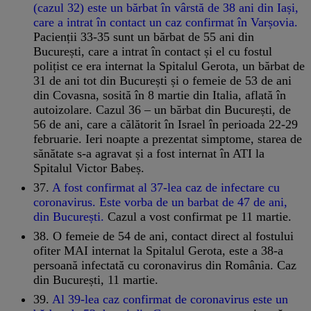
(cazul 32) este un bărbat în vârstă de 38 ani din Iași,
care a intrat în contact un caz confirmat în Varșovia.
Pacienții 33-35 sunt un bărbat de 55 ani din
București, care a intrat în contact și el cu fostul
polițist ce era internat la Spitalul Gerota, un bărbat de
31 de ani tot din București și o femeie de 53 de ani
din Covasna, sosită în 8 martie din Italia, aflată în
autoizolare. Cazul 36 – un bărbat din București, de
56 de ani, care a călătorit în Israel în perioada 22-29
februarie. Ieri noapte a prezentat simptome, starea de
sănătate s-a agravat și a fost internat în ATI la
Spitalul Victor Babeș.
37.
A fost confirmat al 37-lea caz de infectare cu
coronavirus. Este vorba de un barbat de 47 de ani,
din București.
Cazul a vost confirmat pe 11 martie.
38. O femeie de 54 de ani, contact direct al fostului
ofiter MAI internat la Spitalul Gerota, este a 38-a
persoană infectată cu coronavirus din România. Caz
din București, 11 martie.
39.
Al 39-lea caz confirmat de coronavirus este un