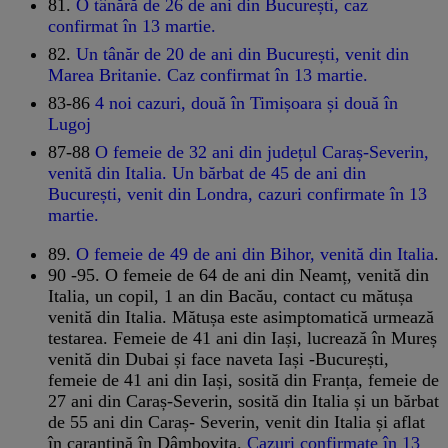
81.
O tânără de 26 de ani din București, caz
confirmat în 13 martie.
82.
Un tânăr de 20 de ani din București, venit din
Marea Britanie. Caz confirmat în 13 martie.
83-86
4 noi cazuri, două în Timișoara și două în
Lugoj
87-88
O femeie de 32 ani din județul Caraș-Severin,
venită din Italia. Un bărbat de 45 de ani din
București, venit din Londra, cazuri confirmate în 13
martie.
89.
O femeie de 49 de ani din Bihor, venită din Italia
.
90 -95. O femeie de 64 de ani din Neamț, venită din
Italia, un copil, 1 an din Bacău, contact cu mătușa
venită din Italia. Mătușa este asimptomatică urmează
testarea. Femeie de 41 ani din Iași, lucrează în Mureș
venită din Dubai și face naveta Iași -București,
femeie de 41 ani din Iași, sosită din Franța, femeie de
27 ani din Caraș-Severin, sosită din Italia și un bărbat
de 55 ani din Caraș- Severin, venit din Italia și aflat
în carantină în Dâmbovița.
Cazuri confirmate în 13