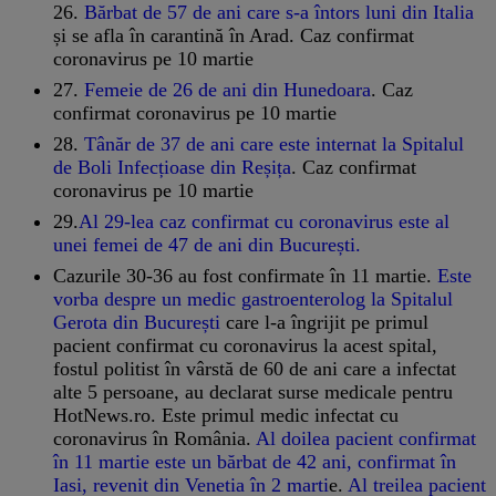
26.
Bărbat de 57 de ani care s-a întors luni din Italia
și se afla în carantină în Arad. Caz confirmat
coronavirus pe 10 martie
27.
Femeie de 26 de ani din Hunedoara
. Caz
confirmat coronavirus pe 10 martie
28.
Tânăr de 37 de ani care este internat la Spitalul
de Boli Infecțioase din Reșița
. Caz confirmat
coronavirus pe 10 martie
29.
Al 29-lea caz confirmat cu coronavirus este al
unei femei de 47 de ani din București.
Cazurile 30-36 au fost confirmate în 11 martie.
Este
vorba despre un medic gastroenterolog la Spitalul
Gerota din București
care l-a îngrijit pe primul
pacient confirmat cu coronavirus la acest spital,
fostul politist în vârstă de 60 de ani care a infectat
alte 5 persoane, au declarat surse medicale pentru
HotNews.ro. Este primul medic infectat cu
coronavirus în România.
Al doilea pacient confirmat
în 11 martie este un bărbat de 42 ani, confirmat în
Iasi, revenit din Venetia în 2 marti
e.
Al treilea pacient