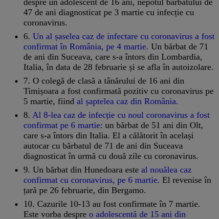
despre un adolescent de 16 ani, nepotul bărbatului de
47 de ani diagnosticat pe 3 martie cu infecție cu
coronavirus.
6.
Un al șaselea caz de infectare cu coronavirus a fost
confirmat în România, pe 4 martie
. Un bărbat de 71
de ani din Suceava, care s-a întors din Lombardia,
Italia, în data de 28 februarie și se afla în autoizolare.
7. O colegă de clasă a tânărului de 16 ani din
Timișoara a fost confirmată pozitiv cu coronavirus pe
5 martie, fiind
al șaptelea caz din România.
8.
Al 8-lea caz de infecție cu noul coronavirus a fost
confirmat pe 6 martie
: un bărbat de 51 ani din Olt,
care s-a întors din Italia. El a călătorit în același
autocar cu bărbatul de 71 de ani din Suceava
diagnosticat în urmă cu două zile cu coronavirus.
9. Un bărbat din Hunedoara este
al nouălea caz
confirmat cu coronavirus, pe 6 martie
. El revenise în
țară pe 26 februarie, din Bergamo.
10. Cazurile 10-13 au fost confirmate în 7 martie.
Este vorba despre
o adolescentă de 15 ani din