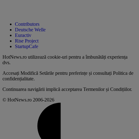
Contributors
Deutsche Welle
Euractiv
Rise Project
StartupCafe
HotNews.ro utilizează
cookie-uri pentru a îmbunătăți experiența
dvs
.
Accesați
Modifică Setările
pentru preferințe și consultați
Politica de
confidențialitate
.
Continuarea navigării implică acceptarea
Termenilor și Condițiilor
.
© HotNews.ro 2006-2026