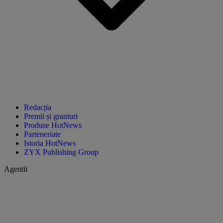
Redacția
Premii și granturi
Produse HotNews
Parteneriate
Istoria HotNews
ZYX Publishing Group
Agentii