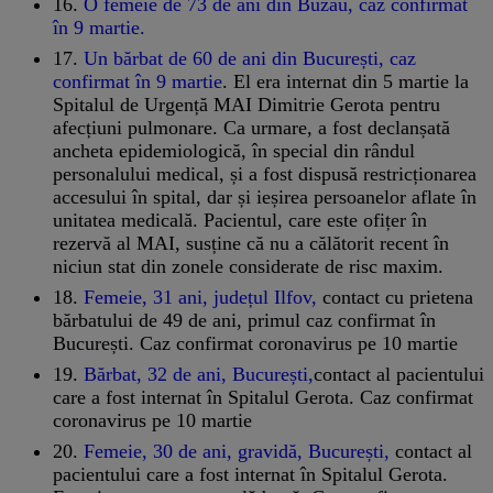
16.
O femeie de 73 de ani din Buzău, caz confirmat
în 9 martie.
17.
Un bărbat de 60 de ani din București, caz
confirmat în 9 martie
. El era internat din 5 martie la
Spitalul de Urgență MAI Dimitrie Gerota pentru
afecțiuni pulmonare. Ca urmare, a fost declanșată
ancheta epidemiologică, în special din rândul
personalului medical, și a fost dispusă restricționarea
accesului în spital, dar și ieșirea persoanelor aflate în
unitatea medicală. Pacientul, care este ofițer în
rezervă al MAI, susține că nu a călătorit recent în
niciun stat din zonele considerate de risc maxim.
18.
Femeie, 31 ani, județul Ilfov,
contact cu prietena
bărbatului de 49 de ani, primul caz confirmat în
București. Caz confirmat coronavirus pe 10 martie
19.
Bărbat, 32 de ani, București,
contact al pacientului
care a fost internat în Spitalul Gerota. Caz confirmat
coronavirus pe 10 martie
20.
Femeie, 30 de ani, gravidă, București,
contact al
pacientului care a fost internat în Spitalul Gerota.