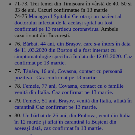
71-73. Trei femei din Timișoara în vârstă de 40, 50 și
33 de ani. Cazuri confirmatae în 13 martie
74-75
Managerul Spitalui Gerota și un pacient al
doctorului infectat de la același spital au fost
confirmați pe 13 martiecu coronavirus
. Ambele
cazuri sunt din București.
76.
Bărbat, 44 ani, din Brașov, care s-a întors în data
de 11 .03.2020 din Boston și a fost internat cu
simptomatologie specifică în data de 12.03.2020. Caz
confirmat pe 13 martie.
77.
Tânăra, 16 ani, Covasna, contact cu persoană
pozitivă . Caz confirmat pe 13 martie.
78.
Femeie, 77 ani, Covasna, contact cu o familie
venită din Italia. Caz confirmat pe 13 martie.
79.
Femeie, 51 ani, Brașov, venită din Italia, aflată în
carantină.Caz confirmat pe 13 martie.
80.
Un bărbat de 26 ani, din Prahova, venit din Italia
în 12 martie și aflat în carantină la Bușteni din
aceeași dată, caz confirmat în 13 martie.