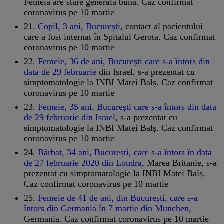
Femeia are stare generală bună. Caz confirmat
coronavirus pe 10 martie
21.
Copil, 3 ani, București
, contact al pacientului
care a fost internat în Spitalul Gerota. Caz confirmat
coronavirus pe 10 martie
22.
Femeie, 36 de ani, București care s-a întors din
data de 29 februarie
din Israel, s-a prezentat cu
simptomatologie la INBI Matei Balș. Caz confirmat
coronavirus pe 10 martie
23.
Femeie, 35 ani, București care s-a întors din data
de 29 februarie din Israel
, s-a prezentat cu
simptomatologie la INBI Matei Balș. Caz confirmat
coronavirus pe 10 martie
24.
Bărbat, 34 ani, București, care s-a întors în data
de 27 februarie 2020 din Londra,
Marea Britanie, s-a
prezentat cu simptomatologie la INBI Matei Balș.
Caz confirmat coronavirus pe 10 martie
25.
Femeie de 41 de ani, din București, care s-a
întors din Germania în 7 martie din Munchen
,
Germania. Caz confirmat coronavirus pe 10 martie