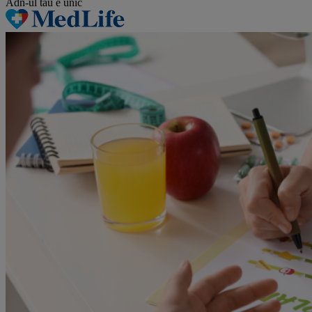
Adn-ul tău
e unic