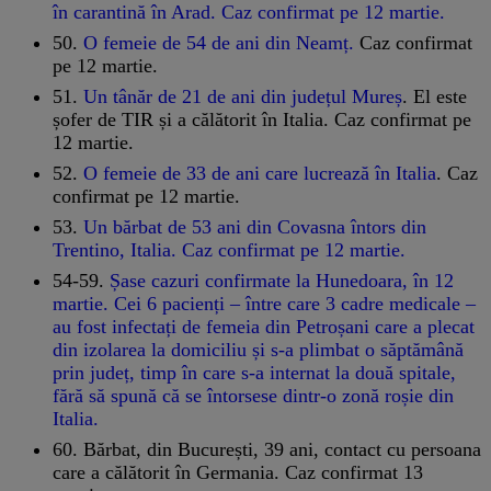
în carantină în Arad. Caz confirmat pe 12 martie.
50.
O femeie de 54 de ani din Neamț.
Caz confirmat
pe 12 martie.
51.
Un tânăr de 21 de ani din județul Mureș
. El este
șofer de TIR și a călătorit în Italia. Caz confirmat pe
12 martie.
52.
O femeie de 33 de ani care lucrează în Italia
. Caz
confirmat pe 12 martie.
53.
Un bărbat de 53 ani din Covasna întors din
Trentino, Italia. Caz confirmat pe 12 martie.
54-59.
Șase cazuri confirmate la Hunedoara, în 12
martie. Cei 6 pacienți – între care 3 cadre medicale –
au fost infectați de femeia din Petroșani care a plecat
din izolarea la domiciliu și s-a plimbat o săptămână
prin județ, timp în care s-a internat la două spitale,
fără să spună că se întorsese dintr-o zonă roșie din
Italia.
60. Bărbat, din București, 39 ani, contact cu persoana
care a călătorit în Germania. Caz confirmat 13