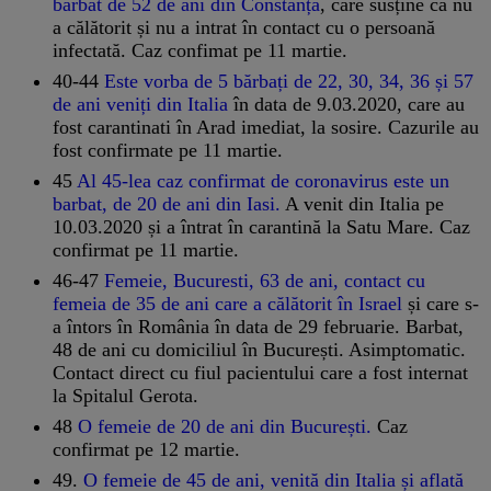
bărbat de 52 de ani din Constanța
, care susține că nu
a călătorit și nu a intrat în contact cu o persoană
infectată. Caz confimat pe 11 martie.
40-44
Este vorba de 5 bărbați de 22, 30, 34, 36 și 57
de ani veniți din Italia
în data de 9.03.2020, care au
fost carantinati în Arad imediat, la sosire. Cazurile au
fost confirmate pe 11 martie.
45
Al 45-lea caz confirmat de coronavirus este un
barbat, de 20 de ani din Iasi.
A venit din Italia pe
10.03.2020 și a întrat în carantină la Satu Mare. Caz
confirmat pe 11 martie.
46-47
Femeie, Bucuresti, 63 de ani, contact cu
femeia de 35 de ani care a călătorit în Israel
și care s-
a întors în România în data de 29 februarie. Barbat,
48 de ani cu domiciliul în București. Asimptomatic.
Contact direct cu fiul pacientului care a fost internat
la Spitalul Gerota.
48
O femeie de 20 de ani din București.
Caz
confirmat pe 12 martie.
49.
O femeie de 45 de ani, venită din Italia și aflată