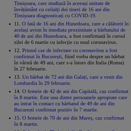
Timișoara, care studiază în aceeași unitate de
învățământ cu ceilalți doi tineri de 16 ani din
Timișoara diagnosticați cu COVID-19
.
11.
O fată de 16 ani din Hunedoara, care a călătorit în
același avion în imediata proximitate a bărbatului de
40 de ani din Hunedoara
, a fost confirmată în cursul
zilei de 6 martie cu infecție cu noul coronavirus.
12.
Primul caz de infectare cu coronavirus a fost
confirmat în București,
fiind vorba despre un bărbat
în vârstă de 49 ani, care s-a întors din Italia (Roma)
în 27 februarie.
13.
Un bărbat de 72 ani din Galați, care a venit din
Lombardia în 29 februarie
.
14.
O femeie de 42 de ani din Capitală, caz confirmat
în 8 martie. Este una dintre persoanele apropiate care
au intrat în contact cu bărbatul de 49 de ani din
București confirmat pozitiv în 7 martie
.
15. O femeie de 70 de ani din Mureș, caz confirmat
în 8 martie.