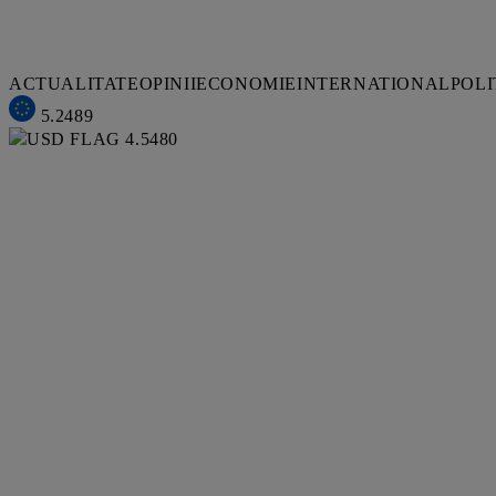
ACTUALITATE
OPINII
ECONOMIE
INTERNATIONAL
POLI
5.2489
4.5480