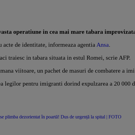
 vasta operatiune in cea mai mare tabara improvizata 
u acte de identitate, informeaza agentia
Ansa
.
ci traiesc in tabara situata in estul Romei, scrie AFP.
mana viitoare, un pachet de masuri de combatere a imig
legilor pentru imigranti dorind expulzarea a 20 000 de
se plimba dezorientat în poartă! Dus de urgență la spital | FOTO