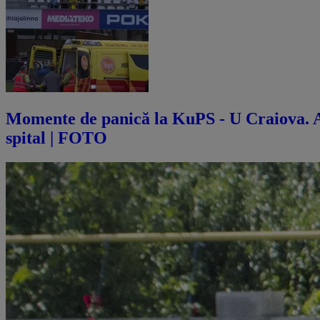
Momente de panică la KuPS - U Craiova. Abi
spital | FOTO