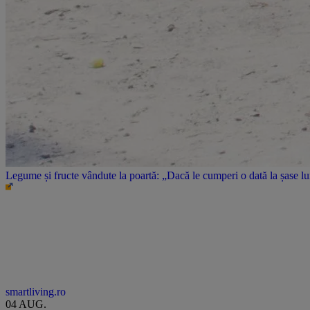
Legume și fructe vândute la poartă: „Dacă le cumperi o dată la șase l
smartliving.ro
04 AUG.