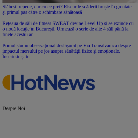
Slăbești repede, dar cu ce preț? Riscurile scăderii bruște în greutate
și primul pas către o schimbare sănătoasă
Rețeaua de săli de fitness SWEAT devine Level Up și se extinde cu
o nouă locație în București. Urmează o serie de alte 4 săli până la
finele acestui an
Primul studiu observațional desfășurat pe Via Transilvanica despre
impactul mersului pe jos asupra sănătății fizice și emoționale.
Înscrie-te și tu
Despre Noi