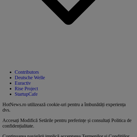
Contributors
Deutsche Welle
Euractiv
Rise Project
StartupCafe
HotNews.ro utilizează
cookie-uri pentru a îmbunătăți experiența
dvs
.
Accesați
Modifică Setările
pentru preferințe și consultați
Politica de
confidențialitate
.
Continuarea navigării implică acceptarea
Termenilor și Condițiilor
.