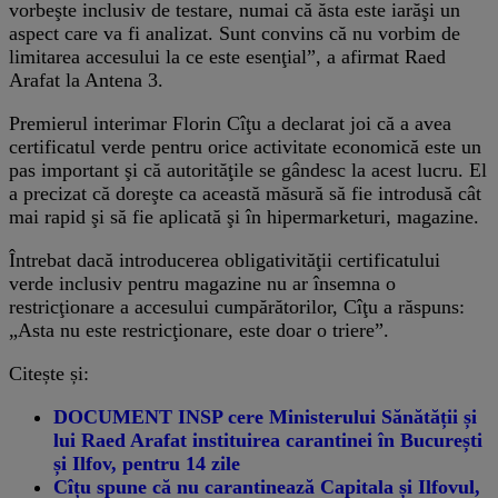
vorbeşte inclusiv de testare, numai că ăsta este iarăşi un
aspect care va fi analizat. Sunt convins că nu vorbim de
limitarea accesului la ce este esenţial”, a afirmat Raed
Arafat la Antena 3.
Premierul interimar Florin Cîţu a declarat joi că a avea
certificatul verde pentru orice activitate economică este un
pas important şi că autorităţile se gândesc la acest lucru. El
a precizat că doreşte ca această măsură să fie introdusă cât
mai rapid şi să fie aplicată şi în hipermarketuri, magazine.
Întrebat dacă introducerea obligativităţii certificatului
verde inclusiv pentru magazine nu ar însemna o
restricţionare a accesului cumpărătorilor, Cîţu a răspuns:
„Asta nu este restricţionare, este doar o triere”.
Citește și:
DOCUMENT INSP cere Ministerului Sănătății și
lui Raed Arafat instituirea carantinei în București
și Ilfov, pentru 14 zile
Cîțu spune că nu carantinează Capitala și Ilfovul,