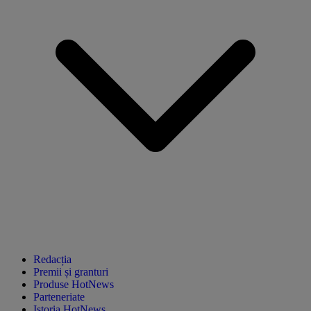
Redacția
Premii și granturi
Produse HotNews
Parteneriate
Istoria HotNews