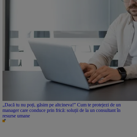
„Dacă tu nu poți, găsim pe altcineva!” Cum te protejezi de un
manager care conduce prin frică: soluții de la un consultant în
resurse umane