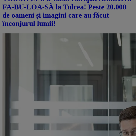
FA-BU-LOA-SĂ la Tulcea! Peste 20.000
de oameni și imagini care au făcut
înconjurul lumii!