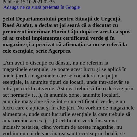
Publicat: 15.10.2021 02:35
Adaugă-ne ca sursă preferată în Google
Şeful Departamentului pentru Situaţii de Urgenţă,
Raed Arafat, a declarat joi seară că a discutat cu
premierul interimar Florin Cîţu după ce acesta a spus
că ar trebui implementat certificatul verde şi în
magazine şi a precizat că afirmaţia sa nu se referă la
cele esenţiale, scrie Agerpres.
„Am avut o discuţie cu dânsul, nu ne referim la
magazinele esenţiale, se poate acest lucru şi se aplică în
unele ţări la magazinele care se consideră mai puţin
esenţiale, la anumite tipuri de locaţii, unde într-adevăr se
intră pe certificat verde. Asta va trebui să fie o decizie prin
act normativ (…), în anumite zone, anumite localuri,
anumite magazine să se intre cu certificatul verde, e un
lucru care e aplicat şi în alte ţări. Nu vorbim de magazinele
alimentare, unde sunt lucrurile esenţiale la care trebuie să
aibă oricine acces. (…) Certificatul verde înseamnă
inclusiv testarea, când vorbim de aceste magazine, nu
vorbim numai de vaccinarea sau trecerea prin boală, se