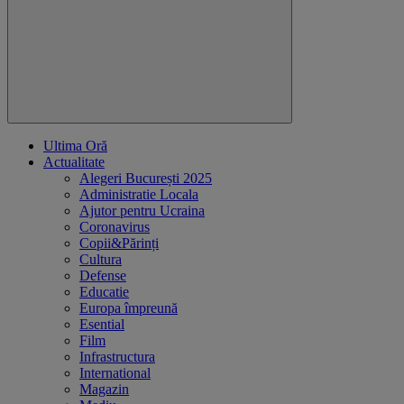
Ultima Oră
Actualitate
Alegeri București 2025
Administratie Locala
Ajutor pentru Ucraina
Coronavirus
Copii&Părinți
Cultura
Defense
Educatie
Europa împreună
Esential
Film
Infrastructura
International
Magazin