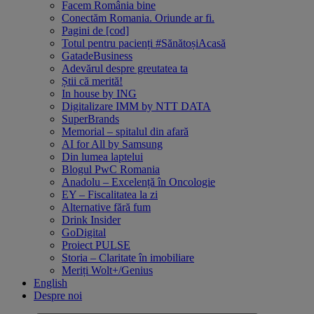
Facem România bine
Conectăm Romania. Oriunde ar fi.
Pagini de [cod]
Totul pentru pacienți #SănătoșiAcasă
GatadeBusiness
Adevărul despre greutatea ta
Știi că merită!
In house by ING
Digitalizare IMM by NTT DATA
SuperBrands
Memorial – spitalul din afară
AI for All by Samsung
Din lumea laptelui
Blogul PwC Romania
Anadolu – Excelență în Oncologie
EY – Fiscalitatea la zi
Alternative fără fum
Drink Insider
GoDigital
Proiect PULSE
Storia – Claritate în imobiliare
Meriți Wolt+/Genius
English
Despre noi