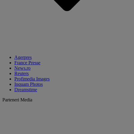
Agerpres
France Presse
News.ro
Reuters
Profimedia Images
Inquam Photos
Dreamstime
Parteneri Media