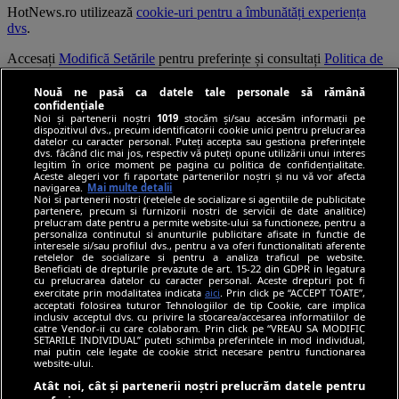
HotNews.ro utilizează
cookie-uri pentru a îmbunătăți experiența
dvs
.
Accesați
Modifică Setările
pentru preferințe și consultați
Politica de
confidențialitate
.
Nouă ne pasă ca datele tale personale să rămână
Continuarea navigării implică acceptarea
Termenilor și Condițiilor
.
confidențiale
Noi și partenerii noștri
1019
stocăm și/sau accesăm informații pe
dispozitivul dvs., precum identificatorii cookie unici pentru prelucrarea
© HotNews.ro 2006-2026
datelor cu caracter personal. Puteți accepta sau gestiona preferințele
dvs. făcând clic mai jos, respectiv vă puteți opune utilizării unui interes
legitim în orice moment pe pagina cu politica de confidențialitate.
Aceste alegeri vor fi raportate partenerilor noștri și nu vă vor afecta
navigarea.
Mai multe detalii
Noi si partenerii nostri (retelele de socializare si agentiile de publicitate
partenere, precum si furnizorii nostri de servicii de date analitice)
prelucram date pentru a permite website-ului sa functioneze, pentru a
personaliza continutul si anunturile publicitare afisate in functie de
interesele si/sau profilul dvs., pentru a va oferi functionalitati aferente
retelelor de socializare si pentru a analiza traficul pe website.
Beneficiati de drepturile prevazute de art. 15-22 din GDPR in legatura
cu prelucrarea datelor cu caracter personal. Aceste drepturi pot fi
exercitate prin modalitatea indicata
aici
. Prin click pe “ACCEPT TOATE”,
acceptati folosirea tuturor Tehnologiilor de tip Cookie, care implica
inclusiv acceptul dvs. cu privire la stocarea/accesarea informatiilor de
catre Vendor-ii cu care colaboram. Prin click pe “VREAU SA MODIFIC
SETARILE INDIVIDUAL” puteti schimba preferintele in mod individual,
mai putin cele legate de cookie strict necesare pentru functionarea
website-ului.
Atât noi, cât și partenerii noștri prelucrăm datele pentru