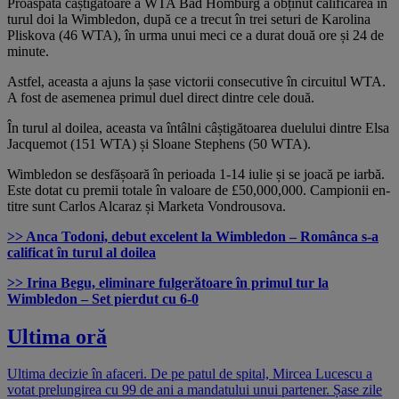
Proaspăta câștigătoare a WTA Bad Homburg a obținut calificarea în
turul doi la Wimbledon, după ce a trecut în trei seturi de Karolina
Pliskova (46 WTA), în urma unui meci ce a durat două ore și 24 de
minute.
Astfel, aceasta a ajuns la șase victorii consecutive în circuitul WTA.
A fost de asemenea primul duel direct dintre cele două.
În turul al doilea, aceasta va întâlni câștigătoarea duelului dintre Elsa
Jacquemot (151 WTA) și Sloane Stephens (50 WTA).
Wimbledon se desfășoară în perioada 1-14 iulie și se joacă pe iarbă.
Este dotat cu premii totale în valoare de £50,000,000. Campionii en-
titre sunt Carlos Alcaraz și Marketa Vondrousova.
>> Anca Todoni, debut excelent la Wimbledon – Românca s-a
calificat în turul al doilea
>> Irina Begu, eliminare fulgerătoare în primul tur la
Wimbledon – Set pierdut cu 6-0
Ultima oră
Ultima decizie în afaceri. De pe patul de spital, Mircea Lucescu a
votat prelungirea cu 99 de ani a mandatului unui partener. Șase zile