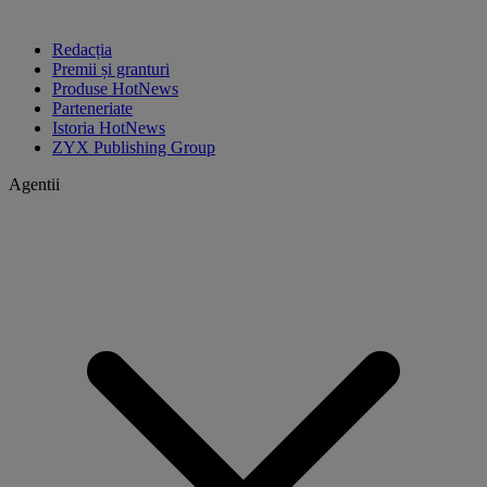
Redacția
Premii și granturi
Produse HotNews
Parteneriate
Istoria HotNews
ZYX Publishing Group
Agentii