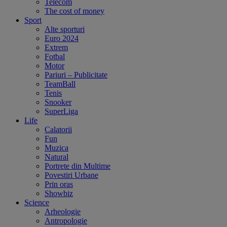
Telecom
The cost of money
Sport
Alte sporturi
Euro 2024
Extrem
Fotbal
Motor
Pariuri – Publicitate
TeamBall
Tenis
Snooker
SuperLiga
Life
Calatorii
Fun
Muzica
Natural
Portrete din Multime
Povestiri Urbane
Prin oras
Showbiz
Science
Arheologie
Antropologie