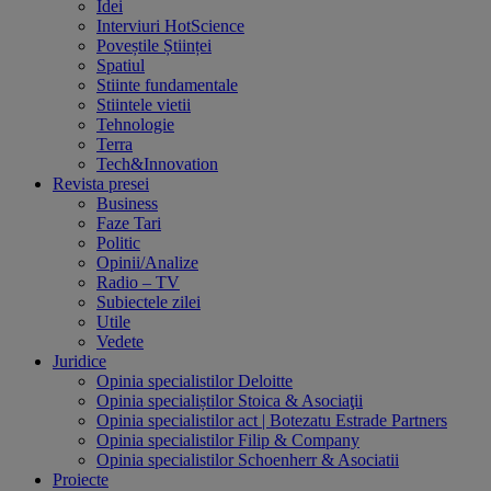
Idei
Interviuri HotScience
Poveștile Științei
Spatiul
Stiinte fundamentale
Stiintele vietii
Tehnologie
Terra
Tech&Innovation
Revista presei
Business
Faze Tari
Politic
Opinii/Analize
Radio – TV
Subiectele zilei
Utile
Vedete
Juridice
Opinia specialistilor Deloitte
Opinia specialiștilor Stoica & Asociaţii
Opinia specialistilor act | Botezatu Estrade Partners
Opinia specialistilor Filip & Company
Opinia specialistilor Schoenherr & Asociatii
Proiecte