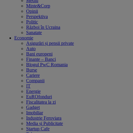
Mediu
Minte&Corp
Opinii
Perspektiva
Politic
Război în Ucraina
Sanatate
Economie
Asigurări și pensii private
Auto
Bani europeni
Finante – Banci
Blogul PwC Romania
Burse
Cariere
Companii
IT
Energie
EuROfonduri
Fiscalitatea la zi
Gadget
Imobiliar
Industrie Feroviara
Media și Publicitate
Startup Cafe