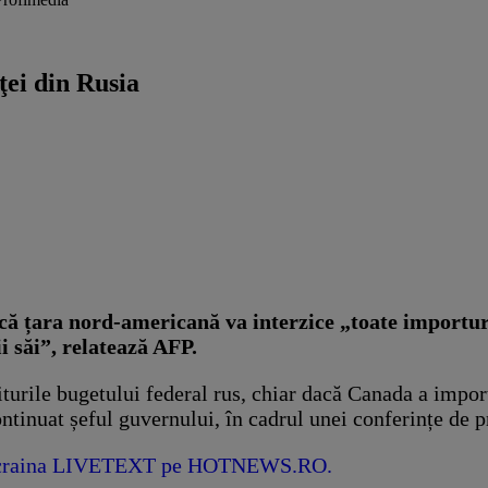
ţei din Rusia
ă țara nord-americană va interzice „toate importuril
i săi”, relatează AFP.
urile bugetului federal rus, chiar dacă Canada a importat
ntinuat șeful guvernului, în cadrul unei conferințe de p
in Ucraina LIVETEXT pe HOTNEWS.RO.