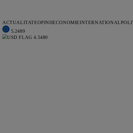
ACTUALITATE
OPINII
ECONOMIE
INTERNATIONAL
POLI
5.2489
4.5480