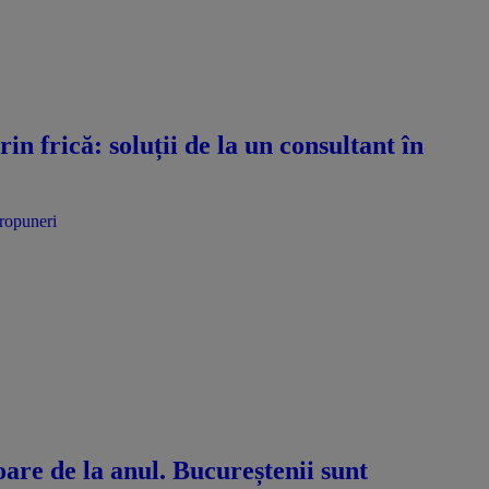
n frică: soluții de la un consultant în
propuneri
oare de la anul. Bucureștenii sunt