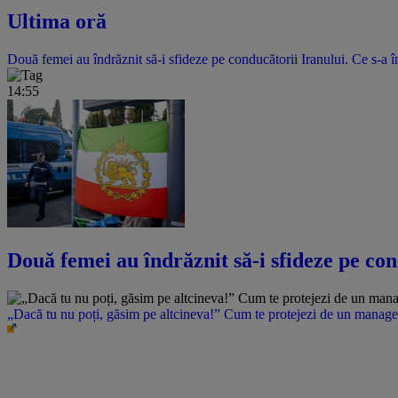
Ultima oră
Două femei au îndrăznit să-i sfideze pe conducătorii Iranului. Ce s-a î
14:55
Două femei au îndrăznit să-i sfideze pe con
„Dacă tu nu poți, găsim pe altcineva!” Cum te protejezi de un manager 