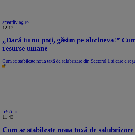
smartliving.ro
12:17
„Dacă tu nu poți, găsim pe altcineva!” Cum 
resurse umane
Cum se stabilește noua taxă de salubrizare din Sectorul 1 și care e regu
b365.ro
11:40
Cum se stabilește noua taxă de salubrizare 