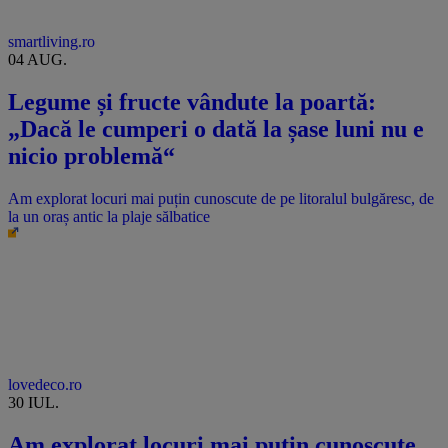
smartliving.ro
04 AUG.
Legume și fructe vândute la poartă:
„Dacă le cumperi o dată la șase luni nu e
nicio problemă“
Am explorat locuri mai puțin cunoscute de pe litoralul bulgăresc, de
la un oraș antic la plaje sălbatice
lovedeco.ro
30 IUL.
Am explorat locuri mai puțin cunoscute