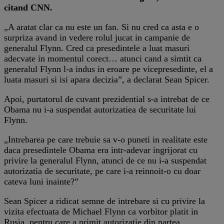
citand CNN.
„A aratat clar ca nu este un fan. Si nu cred ca asta e o
surpriza avand in vedere rolul jucat in campanie de
generalul Flynn. Cred ca presedintele a luat masuri
adecvate in momentul corect… atunci cand a simtit ca
generalul Flynn l-a indus in eroare pe vicepresedinte, el a
luata masuri si isi apara decizia”, a declarat Sean Spicer.
Apoi, purtatorul de cuvant prezidential s-a intrebat de ce
Obama nu i-a suspendat autorizatiea de securitate lui
Flynn.
„Intrebarea pe care trebuie sa v-o puneti in realitate este
daca presedintele Obama era intr-adevar ingrijorat cu
privire la generalul Flynn, atunci de ce nu i-a suspendat
autorizatia de securitate, pe care i-a reinnoit-o cu doar
cateva luni inainte?”
Sean Spicer a ridicat semne de intrebare si cu privire la
vizita efectuata de Michael Flynn ca vorbitor platit in
Rusia, pentru care a primit autorizatie din partea