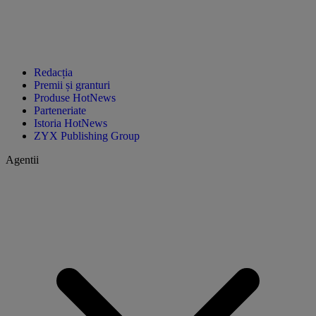
Redacția
Premii și granturi
Produse HotNews
Parteneriate
Istoria HotNews
ZYX Publishing Group
Agentii