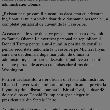
administratiei Obama.
„Existau pasi pe care ii puteau lua daca erau cu adevarat
ingrijorati si nu era vorba doar de o dusmanie personala”, a
completat purtatorul de cuvant de la Casa Alba.
Aceasta reactie vine dupa ce presa americana a dezvaluit
ca Barack Obama l-a avertizat personal pe republicanul
Donald Trump pentru a nu-l numi in pozitia de consilier
pentru securitate nationala la Casa Alba pe Michael Flynn,
care si-a dat demisia dupa mai putin de o luna in
administratie, ca urmare a dezvaluirii publice a discutiilor
repetate purtate de acesta cu ambasadorul rus de la
Washington.
Potrivit declaratiilor a trei oficiali din fosta administratie,
Obama l-a avertizat pe miliardarul republican cu privire la
Flynn in prima discutie purtata in Biroul Oval, la doar 48
de ore dupa ce Donald Trump castigase alegerile
prezidentiale din Statele Unite.
Administratia Obama l-a demis in urma cu trei ani pe