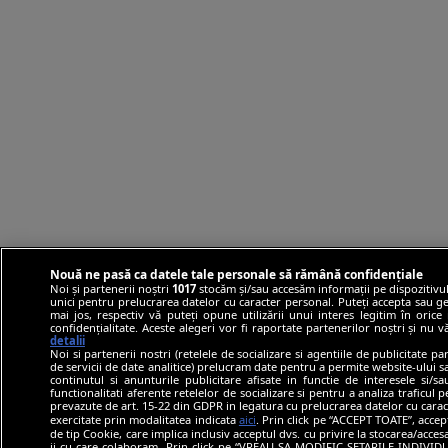
Nouă ne pasă ca datele tale personale să rămână confidențiale
Noi și partenerii noștri
1017
stocăm și/sau accesăm informații pe dispozitivul
unici pentru prelucrarea datelor cu caracter personal. Puteți accepta sau ge
mai jos, respectiv vă puteți opune utilizării unui interes legitim în ori
confidențialitate. Aceste alegeri vor fi raportate partenerilor noștri și nu 
detalii
Noi si partenerii nostri (retelele de socializare si agentiile de publicitate p
de servicii de date analitice) prelucram date pentru a permite website-ului 
continutul si anunturile publicitare afisate in functie de interesele si/s
functionalitati aferente retelelor de socializare si pentru a analiza traficul 
prevazute de art. 15-22 din GDPR in legatura cu prelucrarea datelor cu carac
exercitate prin modalitatea indicata
aici
. Prin click pe “ACCEPT TOATE”, accep
de tip Cookie, care implica inclusiv acceptul dvs. cu privire la stocarea/acce
ii cu care colaboram. Prin click pe “VREAU SA MODIFIC SETARILE INDIVIDUA