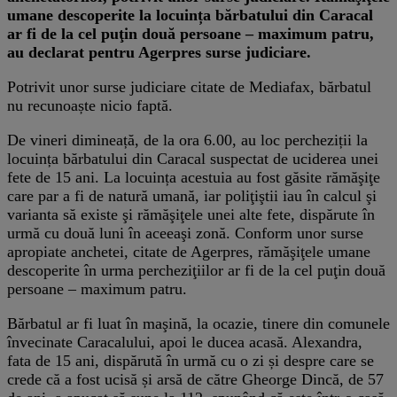
umane descoperite la locuința bărbatului din Caracal
ar fi de la cel puţin două persoane – maximum patru,
au declarat pentru Agerpres surse judiciare.
Potrivit unor surse judiciare citate de Mediafax, bărbatul
nu recunoaște nicio faptă.
De vineri dimineață, de la ora 6.00, au loc percheziții la
locuința bărbatului din Caracal suspectat de uciderea unei
fete de 15 ani. La locuința acestuia au fost găsite rămăşiţe
care par a fi de natură umană, iar poliţiştii iau în calcul şi
varianta să existe şi rămăşiţele unei alte fete, dispărute în
urmă cu două luni în aceeaşi zonă. Conform unor surse
apropiate anchetei, citate de Agerpres, rămăşiţele umane
descoperite în urma percheziţiilor ar fi de la cel puţin două
persoane – maximum patru.
Bărbatul ar fi luat în maşină, la ocazie, tinere din comunele
învecinate Caracalului, apoi le ducea acasă. Alexandra,
fata de 15 ani, dispărută în urmă cu o zi și despre care se
crede că a fost ucisă și arsă de către Gheorge Dincă, de 57