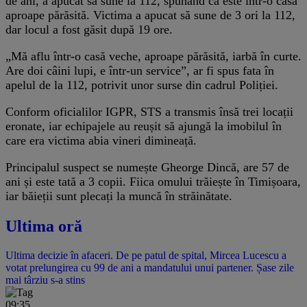
de ani, a apucat să sune la 112, spunând că este într-o casă
aproape părăsită. Victima a apucat să sune de 3 ori la 112,
dar locul a fost găsit după 19 ore.
„Mă aflu într-o casă veche, aproape părăsită, iarbă în curte.
Are doi câini lupi, e într-un service”, ar fi spus fata în
apelul de la 112, potrivit unor surse din cadrul Poliției.
Conform oficialilor IGPR, STS a transmis însă trei locații
eronate, iar echipajele au reușit să ajungă la imobilul în
care era victima abia vineri dimineață.
Principalul suspect se numește Gheorge Dincă, are 57 de
ani și este tată a 3 copii. Fiica omului trăiește în Timișoara,
iar băieții sunt plecați la muncă în străinătate.
Ultima oră
Ultima decizie în afaceri. De pe patul de spital, Mircea Lucescu a
votat prelungirea cu 99 de ani a mandatului unui partener. Șase zile
mai târziu s-a stins
09:35