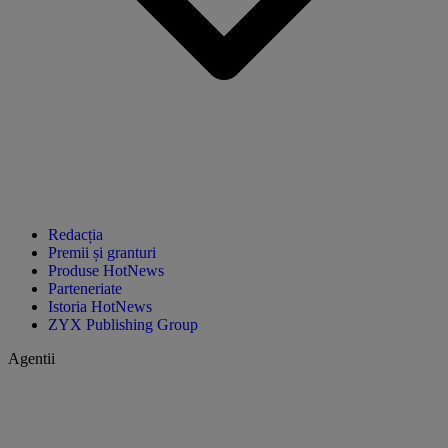
Redacția
Premii și granturi
Produse HotNews
Parteneriate
Istoria HotNews
ZYX Publishing Group
Agentii