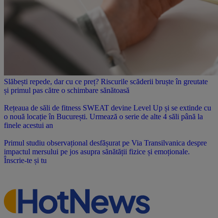
Slăbești repede, dar cu ce preț? Riscurile scăderii bruște în greutate
și primul pas către o schimbare sănătoasă
Rețeaua de săli de fitness SWEAT devine Level Up și se extinde cu
o nouă locație în București. Urmează o serie de alte 4 săli până la
finele acestui an
Primul studiu observațional desfășurat pe Via Transilvanica despre
impactul mersului pe jos asupra sănătății fizice și emoționale.
Înscrie-te și tu