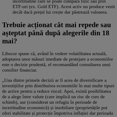
incertitudine care se poate cumpăra fizic sau prin
ETF-uri (ex. Gold ETF). Acest activ nu produce venit
decât dacă prețul lui crește dar păstrează valoarea.
Trebuie acționat cât mai repede sau
așteptat până după alegerile din 18
mai?
Libocor spune că, având în vedere volatilitatea actuală,
adoptarea unor măsuri imediate de protejare a economiilor
este o decizie prudentă, el recomandând consultarea unui
consilier financiar.
„Una dintre primele decizii ar fi acea de diversificare a
investițiilor prin distribuirea economiile în mai multe tipuri
de active pentru a reduce riscul. Apoi, există posibilitatea
de a alege între valute (care implică un risc de curs de
schimb), aur (considerat un refugiu în perioade de
incertitudine economică) și imobiliare (proprietățile pot
oferi stabilitate și protecție împotriva inflației dar perioada