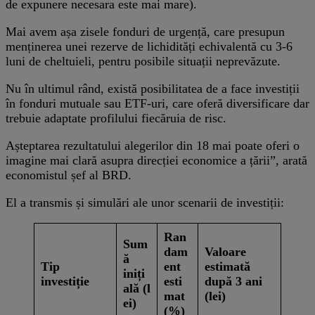
de expunere necesara este mai mare).
Mai avem așa zisele fonduri de urgență, care presupun
menținerea unei rezerve de lichidități echivalentă cu 3-6
luni de cheltuieli, pentru posibile situații neprevăzute.
Nu în ultimul rând, există posibilitatea de a face investiții
în fonduri mutuale sau ETF-uri, care oferă diversificare dar
trebuie adaptate profilului fiecăruia de risc.
Așteptarea rezultatului alegerilor din 18 mai poate oferi o
imagine mai clară asupra direcției economice a țării”, arată
economistul șef al BRD.
El a transmis și simulări ale unor scenarii de investiții:
Ran
Sum
dam
Valoare
ă
Tip
ent
estimată
iniți
investiție
esti
după 3 ani
ală (l
mat
(lei)
ei)
(%)