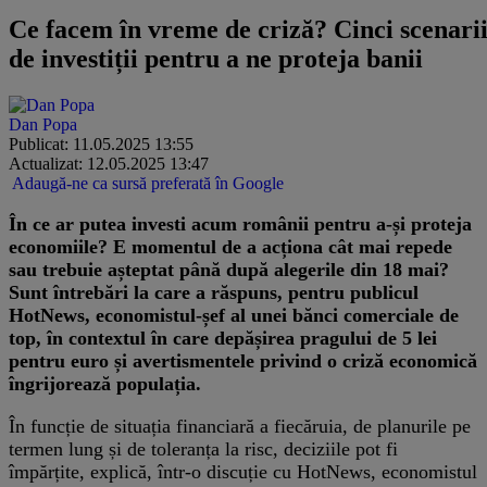
Ce facem în vreme de criză? Cinci scenari
de investiții pentru a ne proteja banii
Dan Popa
Publicat: 11.05.2025 13:55
Actualizat: 12.05.2025 13:47
Adaugă-ne ca sursă preferată în Google
În ce ar putea investi acum românii pentru a-și proteja
economiile? E momentul de a acționa cât mai repede
sau trebuie așteptat până după alegerile din 18 mai?
Sunt întrebări la care a răspuns, pentru publicul
HotNews, economistul-șef al unei bănci comerciale de
top, în contextul în care depășirea pragului de 5 lei
pentru euro și avertismentele privind o criză economică
îngrijorează populația.
În funcție de situația financiară a fiecăruia, de planurile pe
termen lung și de toleranța la risc, deciziile pot fi
împărțite, explică, într-o discuție cu HotNews, economistul