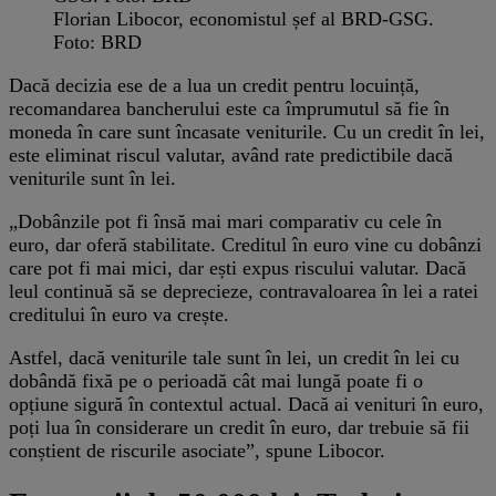
Florian Libocor, economistul șef al BRD-GSG.
Foto: BRD
Dacă decizia ese de a lua un credit pentru locuință,
recomandarea bancherului este ca împrumutul să fie în
moneda în care sunt încasate veniturile. Cu un credit în lei,
este eliminat riscul valutar, având rate predictibile dacă
veniturile sunt în lei.
„Dobânzile pot fi însă mai mari comparativ cu cele în
euro, dar oferă stabilitate. Creditul în euro vine cu dobânzi
care pot fi mai mici, dar ești expus riscului valutar. Dacă
leul continuă să se deprecieze, contravaloarea în lei a ratei
creditului în euro va crește.
Astfel, dacă veniturile tale sunt în lei, un credit în lei cu
dobândă fixă pe o perioadă cât mai lungă poate fi o
opțiune sigură în contextul actual. Dacă ai venituri în euro,
poți lua în considerare un credit în euro, dar trebuie să fii
conștient de riscurile asociate”, spune Libocor.