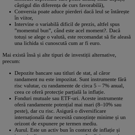
câștigul din diferența de curs favorabilă),
Conversia poate aduce pierderi dacă leul se întărește
în viitor,
Intervine o variabilă dificil de prezis, altfel spus
”momentul bun”, când este acel moment?. Dacă
totuși se alege o valută, este recomandat să fie aleasă
una lichida si cunoscută cum ar fi euro.
Mai există însă și alte tipuri de investiții alternative,
precum:
Depozite bancare sau titluri de stat, al căror
randament nu este impozitat. Sunt instrumente fără
risc valutar, cu randamente de circa 5 – 7% anual,
ceea ce oferă protecție parțială la inflație.
Fonduri mutuale sau ETF-uri. Aceste instrumente
oferă randamente potențial mai mari (8–10% sau
peste), dar cu risc. Asigură o diversificare
internațională dar necesită cunoștințe minime și un
orizont de expunere pe termen mediu.
Aurul. Este un activ bun în context de inflație și