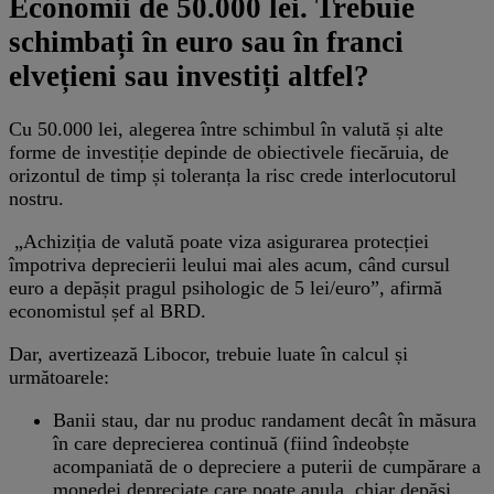
Economii de 50.000 lei. Trebuie
schimbați în euro sau în franci
elvețieni sau investiți altfel?
Cu 50.000 lei, alegerea între schimbul în valută și alte
forme de investiție depinde de obiectivele fiecăruia, de
orizontul de timp și toleranța la risc crede interlocutorul
nostru.
„Achiziția de valută poate viza asigurarea protecției
împotriva deprecierii leului mai ales acum, când cursul
euro a depășit pragul psihologic de 5 lei/euro”, afirmă
economistul șef al BRD.
Dar, avertizează Libocor, trebuie luate în calcul și
următoarele:
Banii stau, dar nu produc randament decât în măsura
în care deprecierea continuă (fiind îndeobște
acompaniată de o depreciere a puterii de cumpărare a
monedei depreciate care poate anula, chiar depăși,