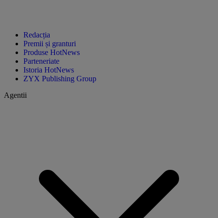
Redacția
Premii și granturi
Produse HotNews
Parteneriate
Istoria HotNews
ZYX Publishing Group
Agentii