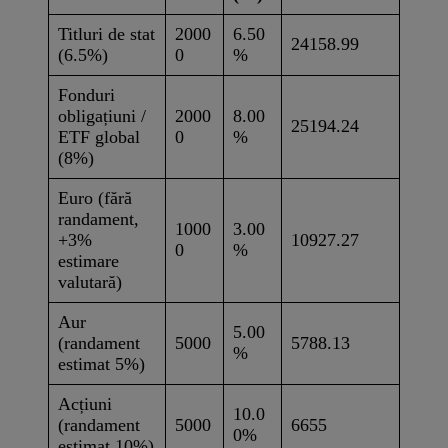
Titluri de stat
2000
6.50
24158.99
(6.5%)
0
%
Fonduri
obligațiuni /
2000
8.00
25194.24
ETF global
0
%
(8%)
Euro (fără
randament,
1000
3.00
+3%
10927.27
0
%
estimare
valutară)
Aur
5.00
(randament
5000
5788.13
%
estimat 5%)
Acțiuni
10.0
(randament
5000
6655
0%
estimat 10%)