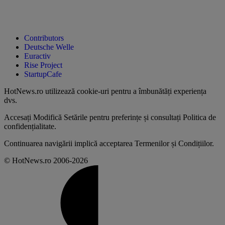
Contributors
Deutsche Welle
Euractiv
Rise Project
StartupCafe
HotNews.ro utilizează
cookie-uri pentru a îmbunătăți experiența
dvs
.
Accesați
Modifică Setările
pentru preferințe și consultați
Politica de
confidențialitate
.
Continuarea navigării implică acceptarea
Termenilor și Condițiilor
.
© HotNews.ro 2006-2026