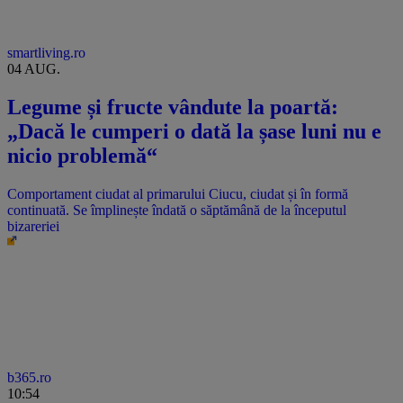
smartliving.ro
04 AUG.
Legume și fructe vândute la poartă:
„Dacă le cumperi o dată la șase luni nu e
nicio problemă“
Comportament ciudat al primarului Ciucu, ciudat și în formă
continuată. Se împlinește îndată o săptămână de la începutul
bizareriei
b365.ro
10:54