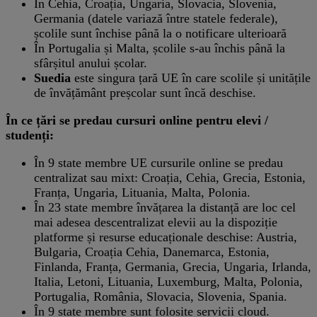
În Cehia, Croația, Ungaria, Slovacia, Slovenia,
Germania (datele variază între statele federale),
școlile sunt închise până la o notificare ulterioară
În Portugalia și Malta, școlile s-au închis până la
sfârșitul anului școlar.
Suedia
este singura țară UE în care scolile și unitățile
de învățământ preșcolar sunt încă deschise.
În ce țări se predau cursuri online pentru elevi /
studenți:
În 9 state membre UE cursurile online se predau
centralizat sau mixt: Croația, Cehia, Grecia, Estonia,
Franța, Ungaria, Lituania, Malta, Polonia.
În 23 state membre învățarea la distanță are loc cel
mai adesea descentralizat elevii au la dispoziție
platforme și resurse educaționale deschise: Austria,
Bulgaria, Croația Cehia, Danemarca, Estonia,
Finlanda, Franța, Germania, Grecia, Ungaria, Irlanda,
Italia, Letoni, Lituania, Luxemburg, Malta, Polonia,
Portugalia, România, Slovacia, Slovenia, Spania.
În 9 state membre sunt folosite servicii cloud.