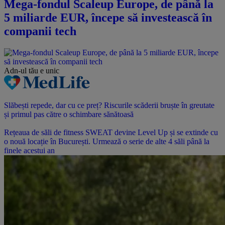
Mega-fondul Scaleup Europe, de până la
5 miliarde EUR, începe să investească în
companii tech
Adn-ul tău
e unic
Slăbești repede, dar cu ce preț? Riscurile scăderii bruște în greutate
și primul pas către o schimbare sănătoasă
Rețeaua de săli de fitness SWEAT devine Level Up și se extinde cu
o nouă locație în București. Urmează o serie de alte 4 săli până la
finele acestui an