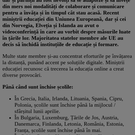
din mers noi modalități de colaborare și comunicare
pentru a învăța și în timpul cât stau acasă. Recent
miniștrii educației din Uniunea Europeană, dar și cei
din Norvegia, Elveția și Islanda au avut o
videoconferință în care au vorbit despre măsurile luate
în țările lor. Majoritatea statelor membre ale UE au
decis să închidă instituțiile de educație și formare.
Multe state membre și-au concentrat eforturile pe învățarea
la distanță, punând accent pe soluțiile digitale. Miniștrii
educației recunosc că trecerea la educația online a creat
diverse provocări.
Până când sunt închise școlile:
În Grecia, Italia, Irlanda, Lituania, Spania, Cipru,
Polonia, școlile sunt închise până la mijlocul /
sfârșitul lunii aprilie.
În Bulgaria, Luxemburg, Țările de Jos, Austria,
Danemarca, Finlanda, Letonia, România, Estonia,
Franța, școlile sunt închise până în mai.