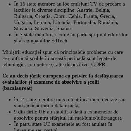
În 16 state membre au loc emisiuni TV de predare a
lecțiilor la diverse discipline: Austria, Belgia,
Bulgaria, Croația, Cipru, Cehia, Franța, Grecia,
Ungaria, Letonia, Lituania, Portugalia, România,
Slovacia, Slovenia, Spania
În 7 state membre, școlile au parte sprijinul editorilor
și ai companiilor EdTech
Miniștrii educației spun că principalele probleme cu care
se confruntă școlile în această perioadă sunt legate de
tehnologie, computere și alte dispozitive, GDPR.
Ce au decis țările europene cu privire la desfășurarea
evaluărilor și examene de absolvire a școlii
(bacalaureat)
în 14 state membre nu s-a luat încă nicio decizie sau
s-au amânat fără o dată exactă.
9 din țările UE au stabilit o dată a examenelor de
absolvire pentru sfârșitul lui mai/iunie/iulie/august.
În patru state UE examenele au fost anulate în
întregime sau parțial.