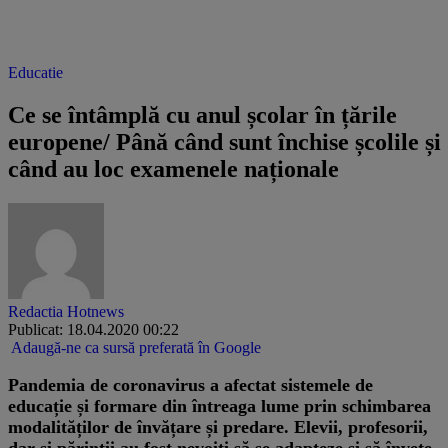
Educatie
Ce se întâmplă cu anul școlar în țările
europene/ Până când sunt închise școlile și
când au loc examenele naționale
Redactia Hotnews
Publicat: 18.04.2020 00:22
Adaugă-ne ca sursă preferată în Google
Pandemia de coronavirus a afectat sistemele de
educație și formare din întreaga lume prin schimbarea
modalităților de învățare și predare. Elevii, profesorii,
dar și părinții au fost nevoiți să se adapteze și să învețe