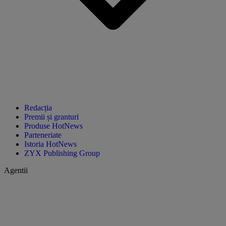
Redacția
Premii și granturi
Produse HotNews
Parteneriate
Istoria HotNews
ZYX Publishing Group
Agentii