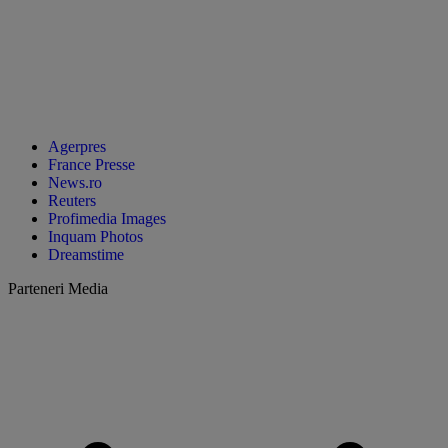
Agerpres
France Presse
News.ro
Reuters
Profimedia Images
Inquam Photos
Dreamstime
Parteneri Media