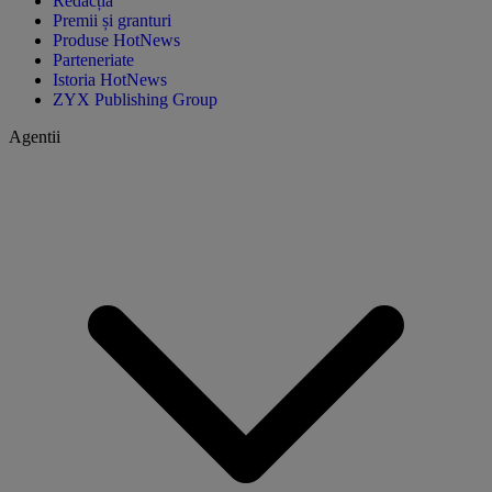
Redacția
Premii și granturi
Produse HotNews
Parteneriate
Istoria HotNews
ZYX Publishing Group
Agentii