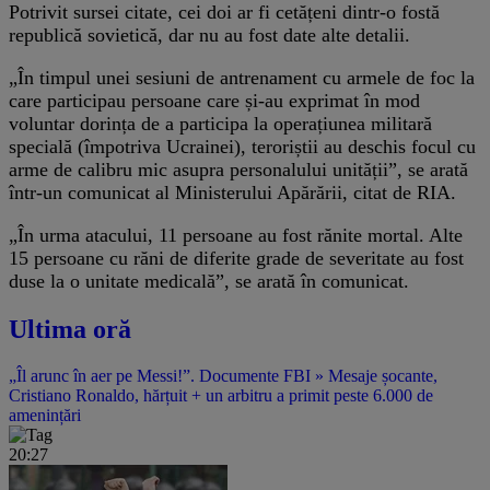
Potrivit sursei citate, cei doi ar fi cetățeni dintr-o fostă
republică sovietică, dar nu au fost date alte detalii.
„În timpul unei sesiuni de antrenament cu armele de foc la
care participau persoane care și-au exprimat în mod
voluntar dorința de a participa la operațiunea militară
specială (împotriva Ucrainei), teroriștii au deschis focul cu
arme de calibru mic asupra personalului unității”, se arată
într-un comunicat al Ministerului Apărării, citat de RIA.
„În urma atacului, 11 persoane au fost rănite mortal. Alte
15 persoane cu răni de diferite grade de severitate au fost
duse la o unitate medicală”, se arată în comunicat.
Ultima oră
„Îl arunc în aer pe Messi!”. Documente FBI » Mesaje șocante,
Cristiano Ronaldo, hărțuit + un arbitru a primit peste 6.000 de
amenințări
20:27