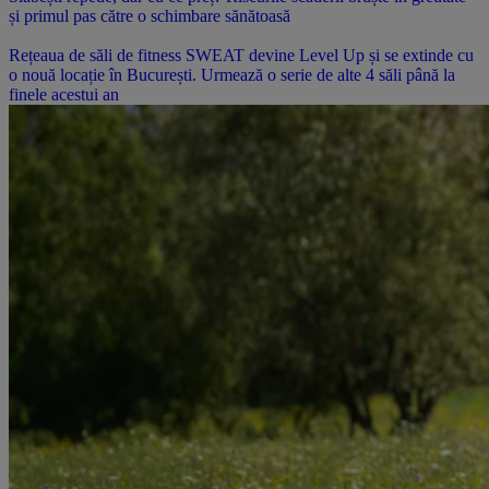
și primul pas către o schimbare sănătoasă
Rețeaua de săli de fitness SWEAT devine Level Up și se extinde cu
o nouă locație în București. Urmează o serie de alte 4 săli până la
finele acestui an