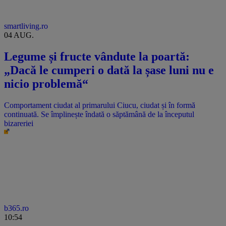
smartliving.ro
04 AUG.
Legume și fructe vândute la poartă:
„Dacă le cumperi o dată la șase luni nu e
nicio problemă“
Comportament ciudat al primarului Ciucu, ciudat și în formă
continuată. Se împlinește îndată o săptămână de la începutul
bizareriei
b365.ro
10:54