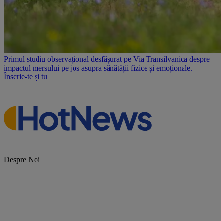
Primul studiu observațional desfășurat pe Via Transilvanica despre
impactul mersului pe jos asupra sănătății fizice și emoționale.
Înscrie-te și tu
Despre Noi