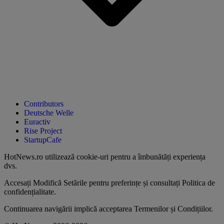
Contributors
Deutsche Welle
Euractiv
Rise Project
StartupCafe
HotNews.ro utilizează
cookie-uri pentru a îmbunătăți experiența
dvs
.
Accesați
Modifică Setările
pentru preferințe și consultați
Politica de
confidențialitate
.
Continuarea navigării implică acceptarea
Termenilor și Condițiilor
.