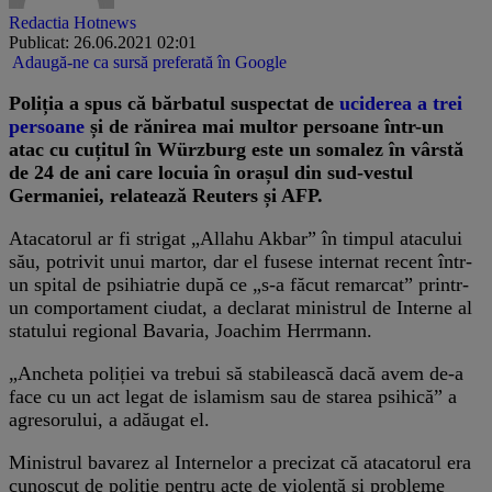
Redactia Hotnews
Publicat: 26.06.2021 02:01
Adaugă-ne ca sursă preferată în Google
Poliția a spus că bărbatul suspectat de
uciderea a trei
persoane
și de rănirea mai multor persoane într-un
atac cu cuțitul în Würzburg este un somalez în vârstă
de 24 de ani care locuia în orașul din sud-vestul
Germaniei, relatează Reuters și AFP.
Atacatorul ar fi strigat „Allahu Akbar” în timpul atacului
său, potrivit unui martor, dar el fusese internat recent într-
un spital de psihiatrie după ce „s-a făcut remarcat” printr-
un comportament ciudat, a declarat ministrul de Interne al
statului regional Bavaria, Joachim Herrmann.
„Ancheta poliției va trebui să stabilească dacă avem de-a
face cu un act legat de islamism sau de starea psihică” a
agresorului, a adăugat el.
Ministrul bavarez al Internelor a precizat că atacatorul era
cunoscut de poliție pentru acte de violență și probleme