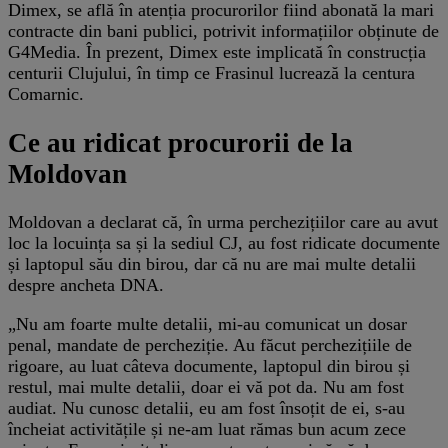
Dimex, se află în atenția procurorilor fiind abonată la mari
contracte din bani publici, potrivit informațiilor obținute de
G4Media. În prezent, Dimex este implicată în construcția
centurii Clujului, în timp ce Frasinul lucrează la centura
Comarnic.
Ce au ridicat procurorii de la
Moldovan
Moldovan a declarat că, în urma perchezițiilor care au avut
loc la locuința sa și la sediul CJ, au fost ridicate documente
și laptopul său din birou, dar că nu are mai multe detalii
despre ancheta DNA.
„Nu am foarte multe detalii, mi-au comunicat un dosar
penal, mandate de percheziție. Au făcut perchezițiile de
rigoare, au luat câteva documente, laptopul din birou și
restul, mai multe detalii, doar ei vă pot da. Nu am fost
audiat. Nu cunosc detalii, eu am fost însoțit de ei, s-au
încheiat activitățile și ne-am luat rămas bun acum zece