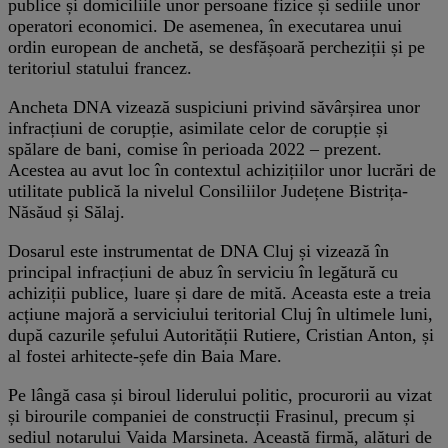
publice și domiciliile unor persoane fizice și sediile unor
operatori economici. De asemenea, în executarea unui
ordin european de anchetă, se desfășoară percheziții și pe
teritoriul statului francez.
Ancheta DNA vizează suspiciuni privind săvârșirea unor
infracțiuni de corupție, asimilate celor de corupție și
spălare de bani, comise în perioada 2022 – prezent.
Acestea au avut loc în contextul achizițiilor unor lucrări de
utilitate publică la nivelul Consiliilor Județene Bistrița-
Năsăud și Sălaj.
Dosarul este instrumentat de DNA Cluj și vizează în
principal infracțiuni de abuz în serviciu în legătură cu
achiziții publice, luare și dare de mită. Aceasta este a treia
acțiune majoră a serviciului teritorial Cluj în ultimele luni,
după cazurile șefului Autorității Rutiere, Cristian Anton, și
al fostei arhitecte-șefe din Baia Mare.
Pe lângă casa și biroul liderului politic, procurorii au vizat
și birourile companiei de construcții Frasinul, precum și
sediul notarului Vaida Marsineta. Această firmă, alături de