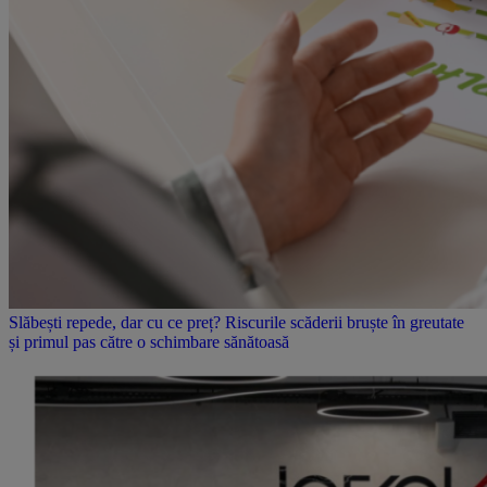
Slăbești repede, dar cu ce preț? Riscurile scăderii bruște în greutate
și primul pas către o schimbare sănătoasă