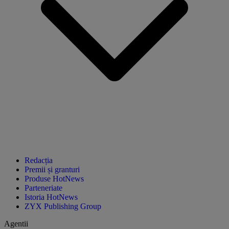
Redacția
Premii și granturi
Produse HotNews
Parteneriate
Istoria HotNews
ZYX Publishing Group
Agentii