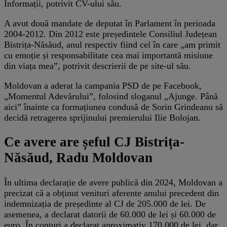
Informații, potrivit CV-ului său.
A avut două mandate de deputat în Parlament în perioada
2004-2012. Din 2012 este președintele Consiliul Județean
Bistrița-Năsăud, anul respectiv fiind cel în care „am primit
cu emoție și responsabilitate cea mai importantă misiune
din viața mea”, potrivit descrierii de pe site-ul său.
Moldovan a aderat la campania PSD de pe Facebook,
„Momentul Adevărului”, folosind sloganul „Ajunge. Până
aici” înainte ca formațiunea condusă de Sorin Grindeanu să
decidă retragerea sprijinului premierului Ilie Bolojan.
Ce avere are șeful CJ Bistrița-
Năsăud, Radu Moldovan
În ultima declarație de avere publică din 2024, Moldovan a
precizat că a obținut venituri aferente anului precedent din
indemnizația de președinte al CJ de 205.000 de lei. De
asemenea, a declarat datorii de 60.000 de lei și 60.000 de
euro. În conturi a declarat aproximativ 170.000 de lei, dar