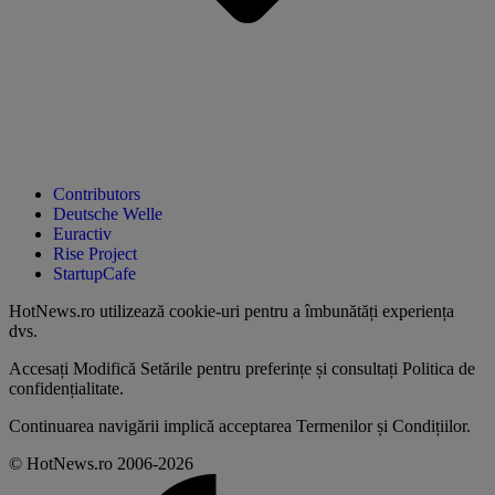
Contributors
Deutsche Welle
Euractiv
Rise Project
StartupCafe
HotNews.ro utilizează
cookie-uri pentru a îmbunătăți experiența
dvs
.
Accesați
Modifică Setările
pentru preferințe și consultați
Politica de
confidențialitate
.
Continuarea navigării implică acceptarea
Termenilor și Condițiilor
.
© HotNews.ro 2006-2026