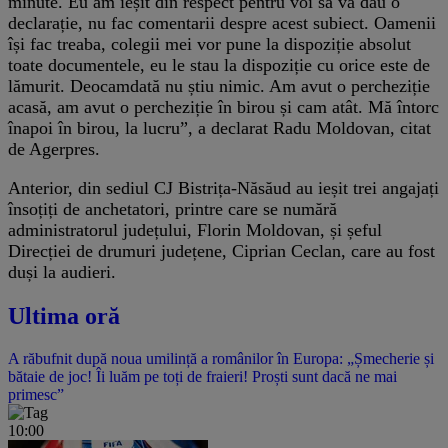
minute. Eu am ieșit din respect pentru voi să vă dau o
declarație, nu fac comentarii despre acest subiect. Oamenii
își fac treaba, colegii mei vor pune la dispoziție absolut
toate documentele, eu le stau la dispoziție cu orice este de
lămurit. Deocamdată nu știu nimic. Am avut o percheziție
acasă, am avut o percheziție în birou și cam atât. Mă întorc
înapoi în birou, la lucru”, a declarat Radu Moldovan, citat
de Agerpres.
Anterior, din sediul CJ Bistrița-Năsăud au ieșit trei angajați
însoțiți de anchetatori, printre care se numără
administratorul județului, Florin Moldovan, și șeful
Direcției de drumuri județene, Ciprian Ceclan, care au fost
duși la audieri.
Ultima oră
A răbufnit după noua umilință a românilor în Europa: „Șmecherie și
bătaie de joc! Îi luăm pe toți de fraieri! Proști sunt dacă ne mai
primesc”
10:00