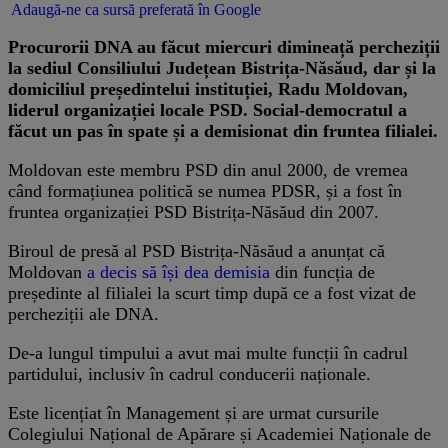
Adaugă-ne ca sursă preferată în Google
Procurorii DNA au făcut miercuri dimineață percheziții
la sediul Consiliului Județean Bistrița-Năsăud, dar și la
domiciliul președintelui instituției, Radu Moldovan,
liderul organizației locale PSD.
Social-democratul a
făcut un pas în spate și a demisionat din fruntea filialei.
Moldovan este membru PSD din anul 2000, de vremea
când formațiunea politică se numea PDSR, și a fost în
fruntea organizației PSD Bistrița-Năsăud din 2007.
Biroul de presă al PSD Bistrița-Năsăud a anunțat că
Moldovan
a decis să își dea demisia
din funcția de
președinte al filialei la scurt timp după ce a fost vizat de
percheziții ale DNA.
De-a lungul timpului a avut mai multe funcții în cadrul
partidului, inclusiv în cadrul conducerii naționale.
Este licențiat în Management și are urmat cursurile
Colegiului Național de Apărare și Academiei Naționale de