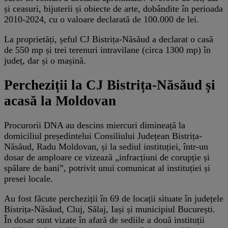
și ceasuri, bijuterii și obiecte de arte, dobândite în perioada
2010-2024, cu o valoare declarată de 100.000 de lei.
La proprietăți, șeful CJ Bistrița-Năsăud a declarat o casă
de 550 mp și trei terenuri intravilane (circa 1300 mp) în
județ, dar și o mașină.
Percheziții la CJ Bistrița-Năsăud și
acasă la Moldovan
Procurorii DNA au descins miercuri dimineață la
domiciliul președintelui Consiliului Județean Bistrița-
Năsăud, Radu Moldovan, și la sediul instituției, într-un
dosar de amploare ce vizează „infracțiuni de corupție și
spălare de bani”, potrivit unui comunicat al instituției și
presei locale.
Au fost făcute percheziții în 69 de locații situate în județele
Bistrița-Năsăud, Cluj, Sălaj, Iași și municipiul București.
În dosar sunt vizate în afară de sediile a două instituții