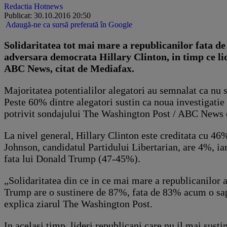
Redactia Hotnews
Publicat: 30.10.2016 20:50
Adaugă-ne ca sursă preferată în Google
Solidaritatea tot mai mare a republicanilor fata de
adversara democrata Hillary Clinton, in timp ce lide
ABC News, citat de Mediafax.
Majoritatea potentialilor alegatori au semnalat ca nu s
Peste 60% dintre alegatori sustin ca noua investigatie
potrivit sondajului The Washington Post / ABC News e
La nivel general, Hillary Clinton este creditata cu 46
Johnson, candidatul Partidului Libertarian, are 4%, ia
fata lui Donald Trump (47-45%).
„Solidaritatea din ce in ce mai mare a republicanilor 
Trump are o sustinere de 87%, fata de 83% acum o sap
explica ziarul The Washington Post.
In acelasi timp, lideri republicani care nu il mai su