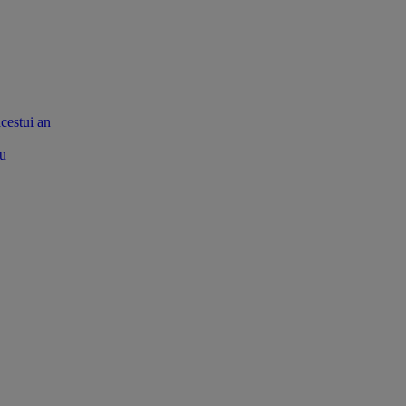
acestui an
tu