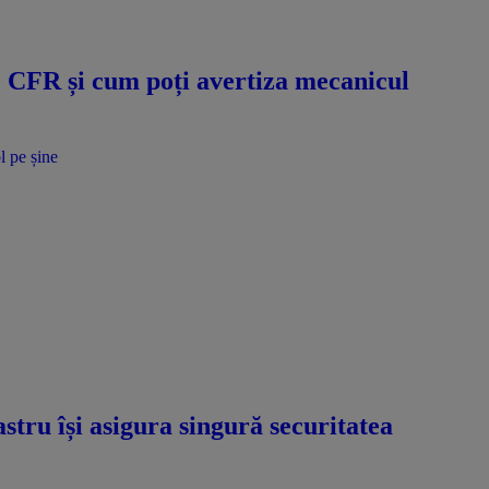
e CFR și cum poți avertiza mecanicul
tru își asigura singură securitatea