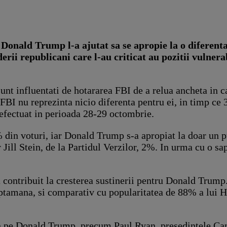
 Donald Trump l-a ajutat sa se apropie la o diferent
rii republicani care l-au criticat au pozitii vulnera
unt influentati de hotararea FBI de a relua ancheta in ca
 FBI nu reprezinta nicio diferenta pentru ei, in timp c
fectuat in perioada 28-29 octombrie.
% din voturi, iar Donald Trump s-a apropiat la doar un 
r Jill Stein, de la Partidul Verzilor, 2%. In urma cu o 
a contribuit la cresterea sustinerii pentru Donald Trump
tamana, si comparativ cu popularitatea de 88% a lui Hi
stin pe Donald Trump, precum Paul Ryan, presedintele Ca