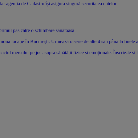
i primul pas către o schimbare sănătoasă
uă locație în București. Urmează o serie de alte 4 săli până la finele 
tul mersului pe jos asupra sănătății fizice și emoționale. Înscrie-te și 