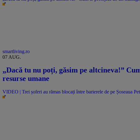
smartliving.ro
07 AUG.
„Dacă tu nu poți, găsim pe altcineva!” Cum 
resurse umane
VIDEO | Trei șoferi au rămas blocați între barierele de pe Șoseaua Pet