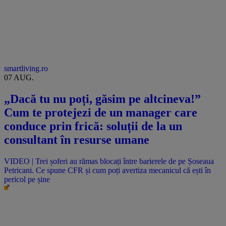
smartliving.ro
07 AUG.
„Dacă tu nu poți, găsim pe altcineva!”
Cum te protejezi de un manager care
conduce prin frică: soluții de la un
consultant în resurse umane
VIDEO | Trei șoferi au rămas blocați între barierele de pe Șoseaua
Petricani. Ce spune CFR și cum poți avertiza mecanicul că ești în
pericol pe șine