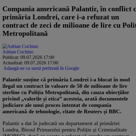
Compania americană Palantir, în conflict 
primăria Londrei, care i-a refuzat un
contract de zeci de milioane de lire cu Poli
Metropolitană
Adrian Cochino
Publicat: 09.07.2026 17:00
Actualizat: 09.07.2026 17:00
Adaugă-ne ca sursă preferată în Google
Palantir susține că primăria Londrei i-a blocat în mod
ilegal un contract în valoare de 50 de milioane de lire
sterline cu Poliția Metropolitană, din cauza obiecțiilor
privind „valorile și etica” acesteia, arată documentele
judiciare ale unui proces intentat de compania
americană de tehnologie, citate de Reuters și BBC.
Palantir a dat în judecată un departament al primăriei
Londra, Biroul Primarului pentru Poliție și Criminalitate
(MOPAC), după ce acesta a refuzat să aprobe un contract