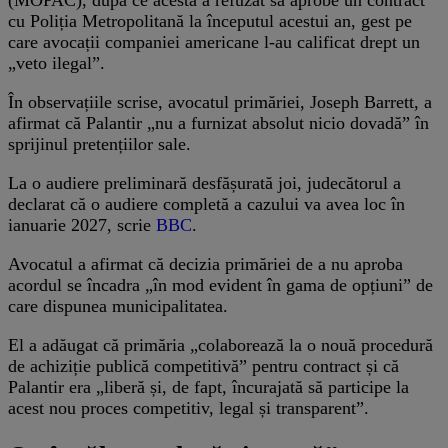
cu Poliția Metropolitană la începutul acestui an, gest pe
care avocații companiei americane l-au calificat drept un
„veto ilegal”.
În observațiile scrise, avocatul primăriei, Joseph Barrett, a
afirmat că Palantir „nu a furnizat absolut nicio dovadă” în
sprijinul pretențiilor sale.
La o audiere preliminară desfășurată joi, judecătorul a
declarat că o audiere completă a cazului va avea loc în
ianuarie 2027, scrie
BBC
.
Avocatul a afirmat că decizia primăriei de a nu aproba
acordul se încadra „în mod evident în gama de opțiuni” de
care dispunea municipalitatea.
El a adăugat că primăria „colaborează la o nouă procedură
de achiziție publică competitivă” pentru contract și că
Palantir era „liberă și, de fapt, încurajată să participe la
acest nou proces competitiv, legal și transparent”.