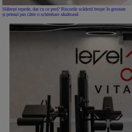
Slăbești repede, dar cu ce preț? Riscurile scăderii bruște în greutate
și primul pas către o schimbare sănătoasă