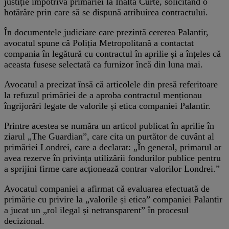
justiție împotriva primăriei la Înalta Curte, solicitând o
hotărâre prin care să se dispună atribuirea contractului.
În documentele judiciare care prezintă cererea Palantir,
avocatul spune că Poliția Metropolitană a contactat
compania în legătură cu contractul în aprilie și a înțeles că
aceasta fusese selectată ca furnizor încă din luna mai.
Avocatul a precizat însă că articolele din presă referitoare
la refuzul primăriei de a aproba contractul menționau
îngrijorări legate de valorile și etica companiei Palantir.
Printre acestea se număra un articol publicat în aprilie în
ziarul „The Guardian”, care cita un purtător de cuvânt al
primăriei Londrei, care a declarat: „În general, primarul ar
avea rezerve în privința utilizării fondurilor publice pentru
a sprijini firme care acționează contrar valorilor Londrei.”
Avocatul companiei a afirmat că evaluarea efectuată de
primărie cu privire la „valorile și etica” companiei Palantir
a jucat un „rol ilegal și netransparent” în procesul
decizional.