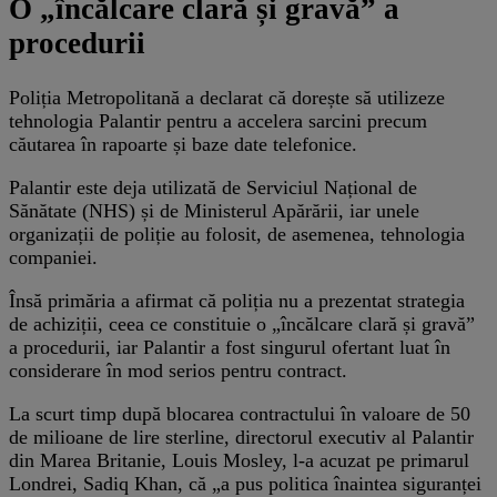
O „încălcare clară și gravă” a
procedurii
Poliția Metropolitană a declarat că dorește să utilizeze
tehnologia Palantir pentru a accelera sarcini precum
căutarea în rapoarte și baze date telefonice.
Palantir este deja utilizată de Serviciul Național de
Sănătate (NHS) și de Ministerul Apărării, iar unele
organizații de poliție au folosit, de asemenea, tehnologia
companiei.
Însă primăria a afirmat că poliția nu a prezentat strategia
de achiziții, ceea ce constituie o „încălcare clară și gravă”
a procedurii, iar Palantir a fost singurul ofertant luat în
considerare în mod serios pentru contract.
La scurt timp după blocarea contractului în valoare de 50
de milioane de lire sterline, directorul executiv al Palantir
din Marea Britanie, Louis Mosley, l-a acuzat pe primarul
Londrei, Sadiq Khan, că „a pus politica înaintea siguranței