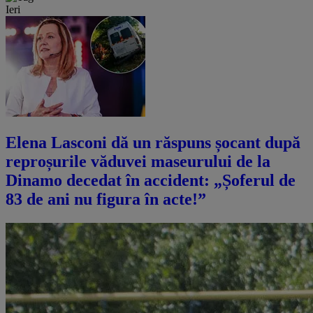
Ieri
Elena Lasconi dă un răspuns șocant după
reproșurile văduvei maseurului de la
Dinamo decedat în accident: „Șoferul de
83 de ani nu figura în acte!”