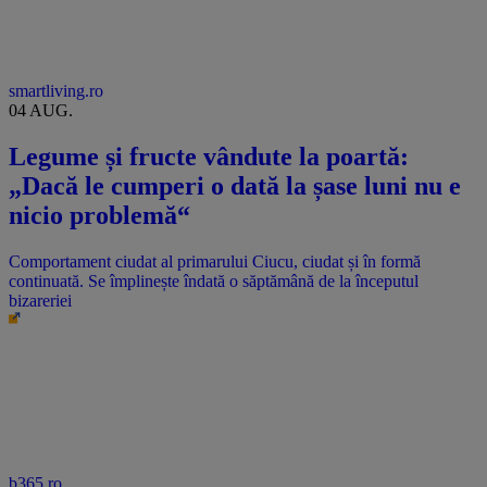
smartliving.ro
04 AUG.
Legume și fructe vândute la poartă:
„Dacă le cumperi o dată la șase luni nu e
nicio problemă“
Comportament ciudat al primarului Ciucu, ciudat și în formă
continuată. Se împlinește îndată o săptămână de la începutul
bizareriei
b365.ro