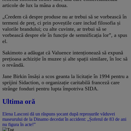
articole de lux la mâna a doua.
„Credem că despre produse nu ar trebui să se vorbească în
termeni de preț, ci prin poveștile care includ filosofia și
valorile brandului; cu alte cuvinte, ar trebui să se
vorbească despre ele în funcție de semnificația lor”, a spus
el.
Sakimoto a adăugat că Valuence intenționează să expună
prețioasa achiziție în muzee și alte spații similare, în loc să
o revândă.
Jane Birkin însăși a scos geanta la licitație în 1994 pentru a
sprijini Sidaction, o organizație caritabilă franceză care
strânge fonduri pentru lupta împotriva SIDA.
Ultima oră
Elena Lasconi dă un răspuns șocant după reproșurile văduvei
maseurului de la Dinamo decedat în accident: „Șoferul de 83 de ani
nu figura în acte!”