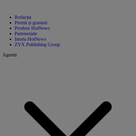
Redacția
Premii și granturi
Produse HotNews
Parteneriate
Istoria HotNews
ZYX Publishing Group
Agentii