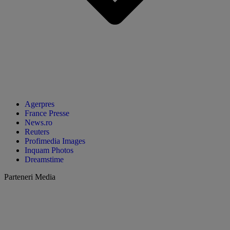
Agerpres
France Presse
News.ro
Reuters
Profimedia Images
Inquam Photos
Dreamstime
Parteneri Media