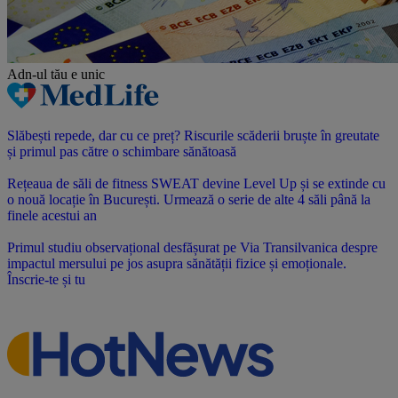
Adn-ul tău
e unic
Slăbești repede, dar cu ce preț? Riscurile scăderii bruște în greutate
și primul pas către o schimbare sănătoasă
Rețeaua de săli de fitness SWEAT devine Level Up și se extinde cu
o nouă locație în București. Urmează o serie de alte 4 săli până la
finele acestui an
Primul studiu observațional desfășurat pe Via Transilvanica despre
impactul mersului pe jos asupra sănătății fizice și emoționale.
Înscrie-te și tu