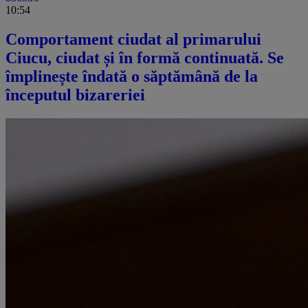
10:54
Comportament ciudat al primarului
Ciucu, ciudat și în formă continuată. Se
împlinește îndată o săptămână de la
începutul bizareriei