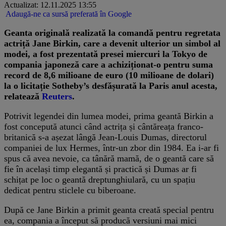
Actualizat: 12.11.2025 13:55
Adaugă-ne ca sursă preferată în Google
Geanta originală realizată la comandă pentru regretata
actriță Jane Birkin, care a devenit ulterior un simbol al
modei, a fost prezentată presei miercuri la Tokyo de
compania japoneză care a achiziționat-o pentru suma
record de 8,6 milioane de euro (10 milioane de dolari)
la o licitație Sotheby’s desfășurată la Paris anul acesta,
relatează
Reuters
.
Potrivit legendei din lumea modei, prima geantă Birkin a
fost concepută atunci când actrița și cântăreața franco-
britanică s-a așezat lângă Jean-Louis Dumas, directorul
companiei de lux Hermes, într-un zbor din 1984. Ea i-ar fi
spus că avea nevoie, ca tânără mamă, de o geantă care să
fie în același timp elegantă și practică și Dumas ar fi
schițat pe loc o geantă dreptunghiulară, cu un spațiu
dedicat pentru sticlele cu biberoane.
După ce Jane Birkin a primit geanta creată special pentru
ea, compania a început să producă versiuni mai mici