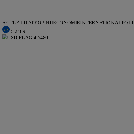
ACTUALITATE
OPINII
ECONOMIE
INTERNATIONAL
POLI
5.2489
4.5480