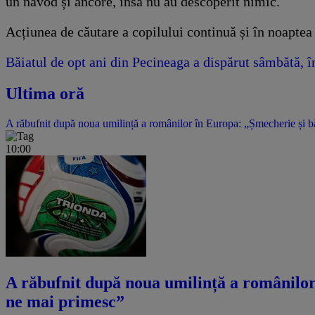
un năvod și ancore, însă nu au descoperit nimic.
Acțiunea de căutare a copilului continuă și în noaptea d
Băiatul de opt ani din Pecineaga a dispărut sâmbătă, în 
Ultima oră
A răbufnit după noua umilință a românilor în Europa: „Șmecherie și băta
10:00
A răbufnit după noua umilință a românilor î
ne mai primesc”