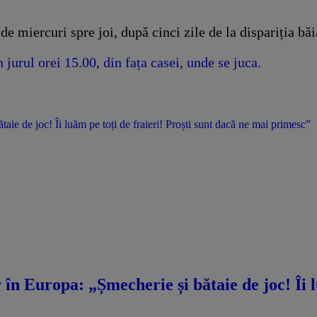
e miercuri spre joi, după cinci zile de la dispariția băi
jurul orei 15.00, din fața casei, unde se juca.
ie de joc! Îi luăm pe toți de fraieri! Proști sunt dacă ne mai primesc”
n Europa: „Șmecherie și bătaie de joc! Îi lu