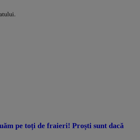
atului.
ăm pe toți de fraieri! Proști sunt dacă