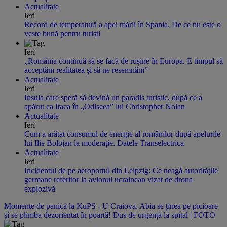
Actualitate
Ieri
Record de temperatură a apei mării în Spania. De ce nu este o
veste bună pentru turiști
Ieri
„România continuă să se facă de rușine în Europa. E timpul să
acceptăm realitatea și să ne resemnăm”
Actualitate
Ieri
Insula care speră să devină un paradis turistic, după ce a
apărut ca Itaca în „Odiseea” lui Christopher Nolan
Actualitate
Ieri
Cum a arătat consumul de energie al românilor după apelurile
lui Ilie Bolojan la moderație. Datele Transelectrica
Actualitate
Ieri
Incidentul de pe aeroportul din Leipzig: Ce neagă autoritățile
germane referitor la avionul ucrainean vizat de drona
explozivă
Momente de panică la KuPS - U Craiova. Abia se ținea pe picioare
și se plimba dezorientat în poartă! Dus de urgență la spital | FOTO