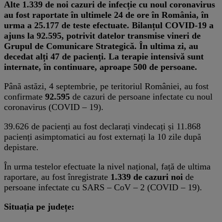
Alte 1.339 de noi cazuri de infecție cu noul coronavirus
au fost raportate în ultimele 24 de ore în România, în
urma a 25.177 de teste efectuate. Bilanțul COVID-19 a
ajuns la 92.595, potrivit datelor transmise vineri de
Grupul de Comunicare Strategică. În ultima zi, au
decedat alți 47 de pacienți. La terapie intensivă sunt
internate, în continuare, aproape 500 de persoane.
Până astăzi, 4 septembrie, pe teritoriul României, au fost
confirmate
92.595
de cazuri de persoane infectate cu noul
coronavirus (COVID – 19).
39.626 de pacienți au fost declarați vindecați și 11.868
pacienți asimptomatici au fost externați la 10 zile după
depistare.
În urma testelor efectuate la nivel național, față de ultima
raportare, au fost înregistrate
1.339 de cazuri noi
de
persoane infectate cu SARS – CoV – 2 (COVID – 19).
Situația pe județe: