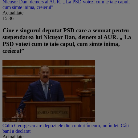
Nicușor Dan, demers al AUR. „ La PSD votezi cum te taie capul,
cum simte inima, creierul”
Actualitate
15:36
Cine e singurul deputat PSD care a semnat pentru
suspendarea lui Nicușor Dan, demers al AUR. „ La
PSD votezi cum te taie capul, cum simte inima,
creierul”
Călin Georgescu are depozitele din conturi în euro, nu în lei. Câți
bani a declarat
Actualitate