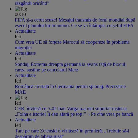
răzgândi oricând”
00:10
FIFA și-a cerut scuze! Mesajul transmis de forul mondial după
eșecul planului lui Infantino. Ce se va întâmpla cu șeful FIFA
Actualitate
Ieri
Cum vrea UE să forțeze Marocul să coopereze în problema
migraţiei
Actualitate
Ieri
Sondaj. Extrema-dreapta germană ia avans față de blocul
care-l susține pe cancelarul Merz
Actualitate
Ieri
Româncă arestată în Germania pentru spionaj. Precizările
MAE
Ieri
CFR, învinsă cu 5-0! Ioan Varga n-a mai suportat rușinea:
„Folha e istorie! Îi dau afară pe toți!” » Pe cine vrea pe bancă
Actualitate
Ieri
Țara pe care Zelenski o vizitează în premieră. „Trebuie să-i
despărţim de tabăra rusă”