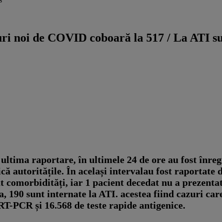
 noi de COVID coboară la 517 / La ATI sunt
e ultima raportare, în ultimele 24 de ore au fost înre
autoritățile. În același intervalau fost raportate d
at comorbidități, iar 1 pacient decedat nu a prezent
 190 sunt internate la ATI. acestea fiind cazuri care
 RT-PCR și 16.568 de teste rapide antigenice.