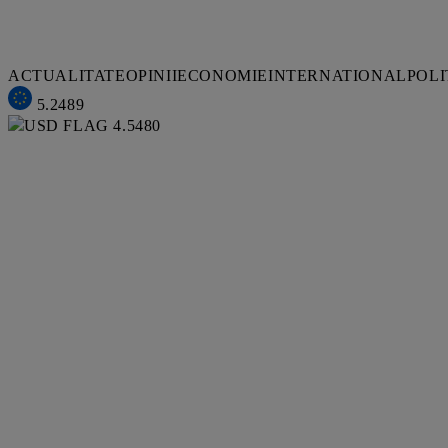
ACTUALITATE
OPINII
ECONOMIE
INTERNATIONAL
POLI
5.2489
4.5480