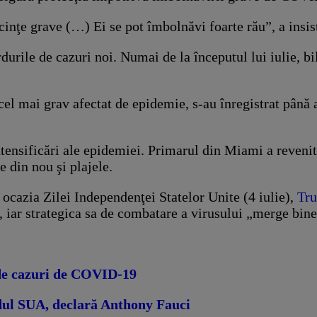
ecinţe grave (…) Ei se pot îmbolnăvi foarte rău”, a insis
rdurile de cazuri noi. Numai de la începutul lui iulie, 
 cel mai grav afectat de epidemie, s-au înregistrat pân
 intensificări ale epidemiei. Primarul din Miami a reven
e din nou şi plajele.
u ocazia Zilei Independenţei Statelor Unite (4 iulie),
Tru
, iar strategica sa de combatare a virusului „merge bine
 de cazuri de COVID-19
ul SUA, declară Anthony Fauci