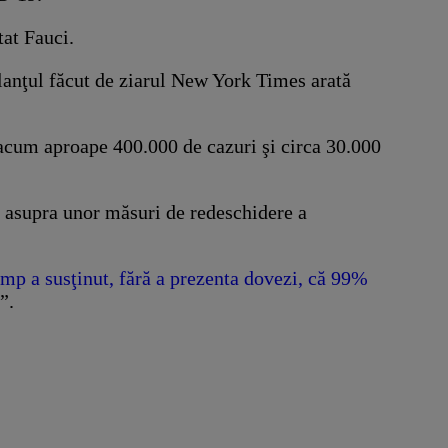
tat Fauci.
bilanţul făcut de ziarul New York Times arată
ă acum aproape 400.000 de cazuri şi circa 30.000
it asupra unor măsuri de redeschidere a
mp a susţinut, fără a prezenta dovezi, că 99%
”.