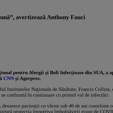
bună”, avertizează Anthony Fauci
onal pentru Alergii şi Boli Infecţioase din SUA, a ap
ză
CNN
și Agerpres.
ful Institutelor Naţionale de Sănătate, Francis Collins, d
 se confruntă în continuare cu primul val de infectări.
, deoarece pacienţii cu vârste sub 40 de ani constituie o
u asigură protecţia împotriva îmbolnăvirii grave de COV