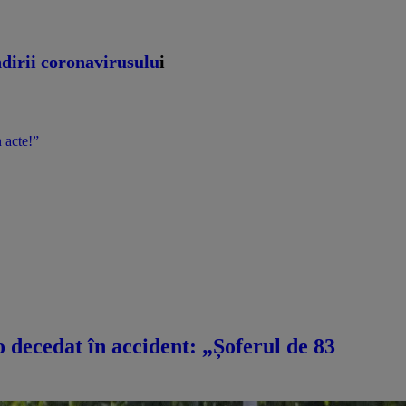
dirii coronavirusulu
i
 acte!”
decedat în accident: „Șoferul de 83