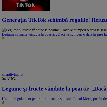
Generația TikTok schimbă regulile! Refuză s
Legume și fructe vândute la poartă: „Dacă le cumperi o dată la șase l
smartliving.ro
04 AUG.
Legume și fructe vândute la poartă: „Dacă 
Un nou regulament pentru promenada și insula Lacul Morii, pus în dez