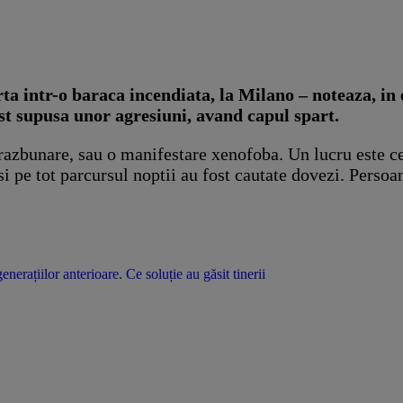
a intr-o baraca incendiata, la Milano – noteaza, in e
ost supusa unor agresiuni, avand capul spart.
, razbunare, sau o manifestare xenofoba. Un lucru este c
si pe tot parcursul noptii au fost cautate dovezi. Persoan
erațiilor anterioare. Ce soluție au găsit tinerii