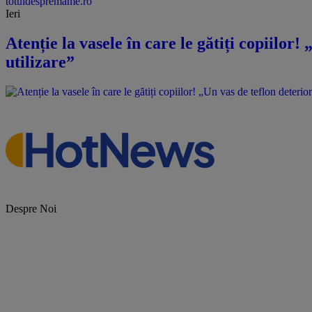
totuldespremame.ro
Ieri
Atenție la vasele în care le gătiți copiilor
utilizare”
Despre Noi