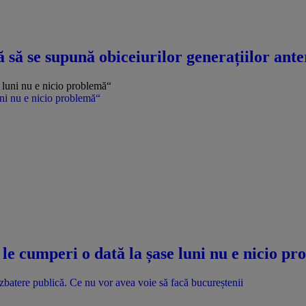
ă se supună obiceiurilor generațiilor anteri
uni nu e nicio problemă“
le cumperi o dată la șase luni nu e nicio p
batere publică. Ce nu vor avea voie să facă bucureștenii