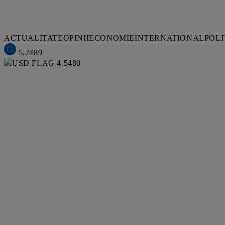
ACTUALITATE
OPINII
ECONOMIE
INTERNATIONAL
POLI
5.2489
4.5480