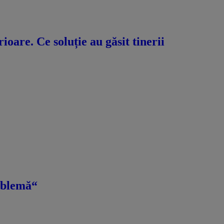
oare. Ce soluție au găsit tinerii
roblemă“