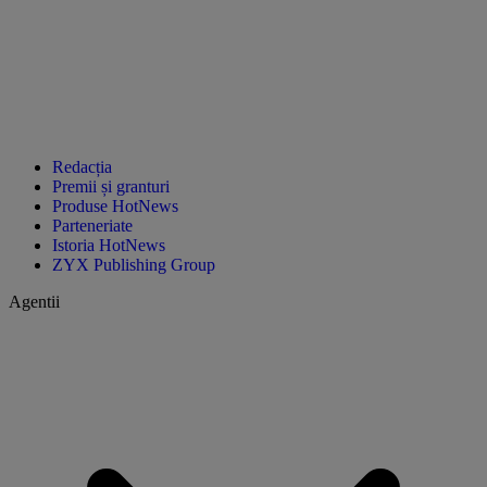
Redacția
Premii și granturi
Produse HotNews
Parteneriate
Istoria HotNews
ZYX Publishing Group
Agentii