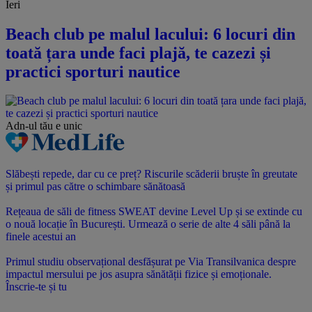
Ieri
Beach club pe malul lacului: 6 locuri din
toată țara unde faci plajă, te cazezi și
practici sporturi nautice
Adn-ul tău
e unic
Slăbești repede, dar cu ce preț? Riscurile scăderii bruște în greutate
și primul pas către o schimbare sănătoasă
Rețeaua de săli de fitness SWEAT devine Level Up și se extinde cu
o nouă locație în București. Urmează o serie de alte 4 săli până la
finele acestui an
Primul studiu observațional desfășurat pe Via Transilvanica despre
impactul mersului pe jos asupra sănătății fizice și emoționale.
Înscrie-te și tu