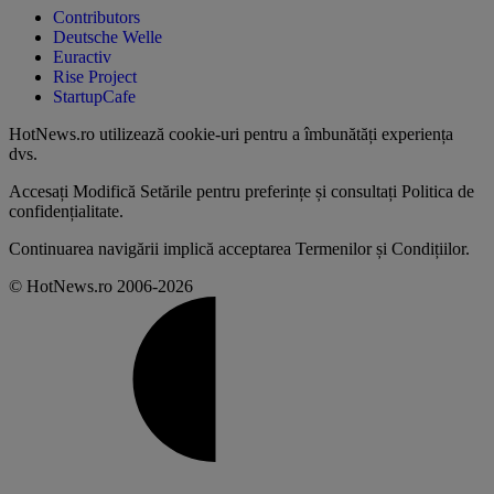
Contributors
Deutsche Welle
Euractiv
Rise Project
StartupCafe
HotNews.ro utilizează
cookie-uri pentru a îmbunătăți experiența
dvs
.
Accesați
Modifică Setările
pentru preferințe și consultați
Politica de
confidențialitate
.
Continuarea navigării implică acceptarea
Termenilor și Condițiilor
.
© HotNews.ro 2006-2026