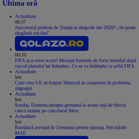
Ultima oră
Actualitate
00:37
Succesorul preferat de Trump la alegerile din 2028? „Se poate
răzgândi oricând”
00:10
FIFA și-a cerut scuze! Mesajul transmis de forul mondial după
eșecul planului lui Infantino. Ce se va întâmpla cu șeful FIFA
Actualitate
Ieri
Cum vrea UE să forțeze Marocul să coopereze în problema
migraţiei
Actualitate
Ieri
Sondaj. Extrema-dreapta germană ia avans față de blocul
care-l susține pe cancelarul Merz
Actualitate
Ieri
Româncă arestată în Germania pentru spionaj. Precizările
MAE