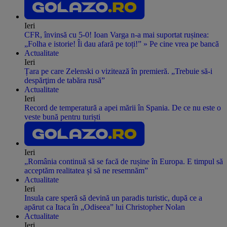
Ieri
CFR, învinsă cu 5-0! Ioan Varga n-a mai suportat rușinea:
„Folha e istorie! Îi dau afară pe toți!” » Pe cine vrea pe bancă
Actualitate
Ieri
Țara pe care Zelenski o vizitează în premieră. „Trebuie să-i
despărţim de tabăra rusă”
Actualitate
Ieri
Record de temperatură a apei mării în Spania. De ce nu este o
veste bună pentru turiști
Ieri
„România continuă să se facă de rușine în Europa. E timpul să
acceptăm realitatea și să ne resemnăm”
Actualitate
Ieri
Insula care speră să devină un paradis turistic, după ce a
apărut ca Itaca în „Odiseea” lui Christopher Nolan
Actualitate
Ieri