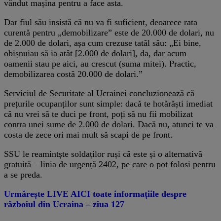
vândut mașina pentru a face asta.
Dar fiul său insistă că nu va fi suficient, deoarece rata
curentă pentru „demobilizare” este de 20.000 de dolari, nu
de 2.000 de dolari, așa cum crezuse tatăl său: „Ei bine,
obișnuiau să ia atât [2.000 de dolari], da, dar acum
oamenii stau pe aici, au crescut (suma mitei). Practic,
demobilizarea costă 20.000 de dolari.”
Serviciul de Securitate al Ucrainei concluzionează că
prețurile ocupanților sunt simple: dacă te hotărăști imediat
că nu vrei să te duci pe front, poți să nu fii mobilizat
contra unei sume de 2.000 de dolari. Dacă nu, atunci te va
costa de zece ori mai mult să scapi de pe front.
SSU le reamintște soldaților ruși că este și o alternativă
gratuită – linia de urgență 2402, pe care o pot folosi pentru
a se preda.
Urmărește LIVE AICI toate informațiile despre
războiul din Ucraina – ziua 127