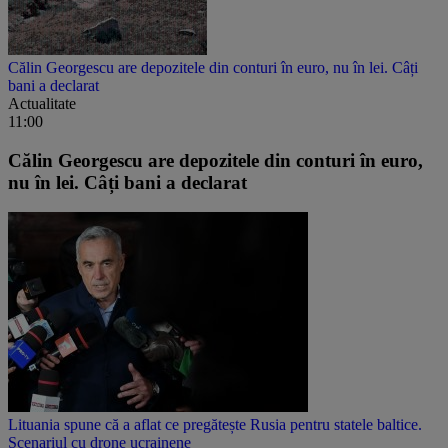
Călin Georgescu are depozitele din conturi în euro, nu în lei. Câți
bani a declarat
Actualitate
11:00
Călin Georgescu are depozitele din conturi în euro,
nu în lei. Câți bani a declarat
Lituania spune că a aflat ce pregătește Rusia pentru statele baltice.
Scenariul cu drone ucrainene