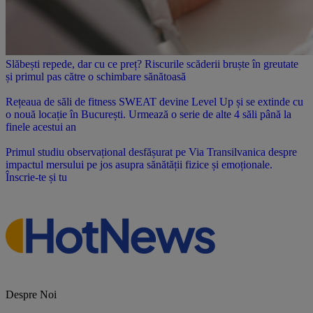
Slăbești repede, dar cu ce preț? Riscurile scăderii bruște în greutate
și primul pas către o schimbare sănătoasă
Rețeaua de săli de fitness SWEAT devine Level Up și se extinde cu
o nouă locație în București. Urmează o serie de alte 4 săli până la
finele acestui an
Primul studiu observațional desfășurat pe Via Transilvanica despre
impactul mersului pe jos asupra sănătății fizice și emoționale.
Înscrie-te și tu
Despre Noi