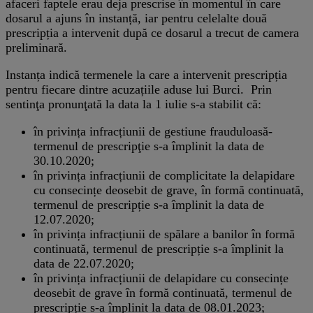
afaceri faptele erau deja prescrise în momentul în care
dosarul a ajuns în instanță, iar pentru celelalte două
prescripția a intervenit după ce dosarul a trecut de camera
preliminară.
Instanța indică termenele la care a intervenit prescripția
pentru fiecare dintre acuzațiile aduse lui Burci. Prin
sentinţa pronunţată la data la 1 iulie s-a stabilit că:
în privința infracțiunii de gestiune frauduloasă-
termenul de prescripţie s-a împlinit la data de
30.10.2020;
în privința infracțiunii de complicitate la delapidare
cu consecințe deosebit de grave, în formă continuată,
termenul de prescripție s-a împlinit la data de
12.07.2020;
în privința infracțiunii de spălare a banilor în formă
continuată, termenul de prescripție s-a împlinit la
data de 22.07.2020;
în privința infracțiunii de delapidare cu consecințe
deosebit de grave în formă continuată, termenul de
prescripție s-a împlinit la data de 08.01.2023;