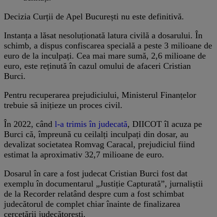
Decizia Curții de Apel București nu este definitivă.
Instanța a lăsat nesoluționată latura civilă a dosarului. În
schimb, a dispus confiscarea specială a peste 3 milioane de
euro de la inculpați. Cea mai mare sumă, 2,6 milioane de
euro, este reținută în cazul omului de afaceri Cristian
Burci.
Pentru recuperarea prejudiciului, Ministerul Finanțelor
trebuie să inițieze un proces civil.
În 2022, când
l-a trimis în judecată
, DIICOT îl acuza pe
Burci că, împreună cu ceilalți inculpați din dosar, au
devalizat societatea Romvag Caracal, prejudiciul fiind
estimat la aproximativ 32,7 milioane de euro.
Dosarul în care a fost judecat Cristian Burci fost dat
exemplu în documentarul „Justiție Capturată”, jurnaliștii
de la Recorder relatând despre cum a fost schimbat
judecătorul de complet chiar înainte de finalizarea
cercetării judecătorești.