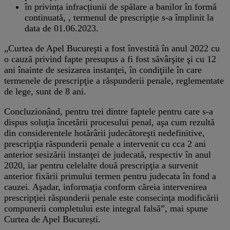
în privința infracțiunii de spălare a banilor în formă
continuată, , termenul de prescripție s-a împlinit la
data de 01.06.2023.
„Curtea de Apel Bucureşti a fost învestită în anul 2022 cu
o cauză privind fapte presupus a fi fost săvârşite şi cu 12
ani înainte de sesizarea instanţei, în condiţiile în care
termenele de prescripţie a răspunderii penale, reglementate
de lege, sunt de 8 ani.
Concluzionând, pentru trei dintre faptele pentru care s-a
dispus soluţia încetării procesului penal, aşa cum rezultă
din considerentele hotărârii judecătoreşti nedefinitive,
prescripţia răspunderii penale a intervenit cu cca 2 ani
anterior sesizării instanţei de judecată, respectiv în anul
2020, iar pentru celelalte două prescripţia a survenit
anterior fixării primului termen pentru judecata în fond a
cauzei. Aşadar, informaţia conform căreia intervenirea
prescripţiei răspunderii penale este consecinţa modificării
compunerii completului este integral falsă”, mai spune
Curtea de Apel București.