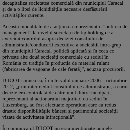
decapitaliza societatea comercială din municipiul Caracal
și de a o lipsi de lichiditățile necesare desfășurării
activităților curente.
Această modalitate de a acționa a reprezentat o ”politică de
management” la nivelul societății de tip holding ce a
exercitat controlul asupra deciziei consiliului de
administrație/conducerii executive a societății intra-grup
din municipiul Caracal, politică aplicată și în ceea ce
privește alte două societăți comerciale cu sediul în
România cu tradiție în producția de material rulant
(fabricarea de vagoane de cale ferată)”, acuzau procurorii.
DIICOT spunea că, în intervalul ianuarie 2006 – octombrie
2012, „prin intermediul consiliului de administrație, a cărui
decizie era controlată de către unul dintre inculpați,
reprezentant al acționarului majoritar, cu sediul în
Luxemburg, au fost efectuate operațiuni care au redus
drastic disponibilitățile bănești și patrimoniul societății
vizate de activitatea infracțională”.
În comunicatul DIICOT nu erau menționate numele