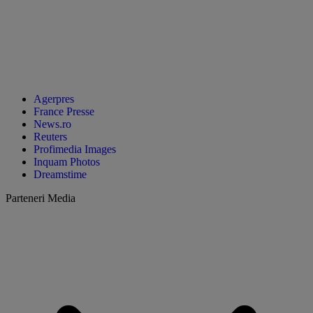
Agerpres
France Presse
News.ro
Reuters
Profimedia Images
Inquam Photos
Dreamstime
Parteneri Media