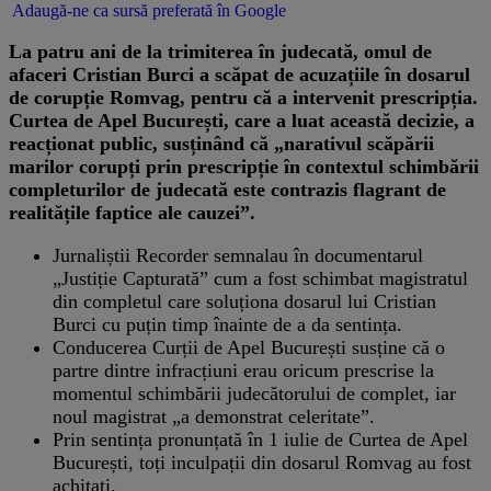
Adaugă-ne ca sursă preferată în Google
La patru ani de la trimiterea în judecată, omul de
afaceri Cristian Burci a scăpat de acuzațiile în dosarul
de corupție Romvag, pentru că a intervenit prescripția.
Curtea de Apel București, care a luat această decizie, a
reacționat public, susținând că „narativul scăpării
marilor corupți prin prescripție în contextul schimbării
completurilor de judecată este contrazis flagrant de
realitățile faptice ale cauzei”.
Jurnaliștii Recorder semnalau în documentarul
„Justiție Capturată” cum a fost schimbat magistratul
din completul care soluționa dosarul lui Cristian
Burci cu puțin timp înainte de a da sentința.
Conducerea Curții de Apel București susține că o
partre dintre infracțiuni erau oricum prescrise la
momentul schimbării judecătorului de complet, iar
noul magistrat „a demonstrat celeritate”.
Prin sentința pronunțată în 1 iulie de Curtea de Apel
București, toți inculpații din dosarul Romvag au fost
achitați.