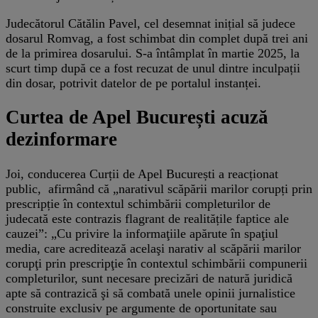
Judecătorul Cătălin Pavel, cel desemnat inițial să judece
dosarul Romvag, a fost schimbat din complet după trei ani
de la primirea dosarului. S-a întâmplat în martie 2025, la
scurt timp după ce a fost recuzat de unul dintre inculpații
din dosar, potrivit datelor de pe portalul instanței.
Curtea de Apel București acuză
dezinformare
Joi, conducerea Curții de Apel București a reacționat
public, afirmând că „narativul scăpării marilor corupți prin
prescripție în contextul schimbării completurilor de
judecată este contrazis flagrant de realitățile faptice ale
cauzei”: „Cu privire la informaţiile apărute în spaţiul
media, care acreditează acelaşi narativ al scăpării marilor
corupţi prin prescripţie în contextul schimbării compunerii
completurilor, sunt necesare precizări de natură juridică
apte să contrazică şi să combată unele opinii jurnalistice
construite exclusiv pe argumente de oportunitate sau