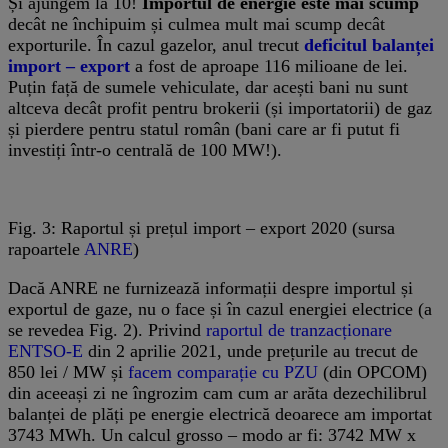
Și ajungem la 10!
Importul de energie este mai scump
decât ne închipuim și culmea mult mai scump decât
exporturile. În cazul gazelor, anul trecut
deficitul balanței
import – export
a fost de aproape 116 milioane de lei.
Puțin față de sumele vehiculate, dar acești bani nu sunt
altceva decât profit pentru brokerii (și importatorii) de gaz
și pierdere pentru statul român (bani care ar fi putut fi
investiți într-o centrală de 100 MW!).
Fig. 3: Raportul și prețul import – export 2020 (sursa
rapoartele
ANRE
)
Dacă ANRE ne furnizează informații despre importul și
exportul de gaze, nu o face și în cazul energiei electrice (a
se revedea Fig. 2). Privind
raportul de tranzacționare
ENTSO-E
din 2 aprilie 2021, unde prețurile au trecut de
850 lei / MW și
facem comparație cu PZU
(din OPCOM)
din aceeași zi ne îngrozim cam cum ar arăta dezechilibrul
balanței de plăți pe energie electrică deoarece am importat
3743 MWh. Un calcul grosso – modo ar fi: 3742 MW x