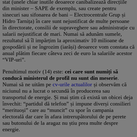
stat (unele chiar inutile deoarece canibalizează direcțiile
din minister – SAPE de exemplu, sau create pentru
sinecuri sau sifonarea de bani – Electrocentrale Grup și
Hidro Tarnița) în care sunt nejustificat de multe persoane
în directorate, consilii de supraveghere sau administrație cu
salarii nejustificat de mari. Numai să adunăm sumele,
rezultatul să îl impărțim la aproximativ 10 milioane de
gospodării și ne îngrozim (iarăși) deoarece vom constata că
anual plătim fiecare câteva zeci de euro la salariile acestor
“VIP-uri”.
Penultimul motiv (14) este:
cei care sunt numiți să
conducă ministerul de profil nu sunt din meserie
.
Numai să ne uităm pe
cv-urile actualilor
și observăm că
niciunul nu a lucrat o secundă în producerea sau
transportul de energie. Și mai știm că există un obicei deja
învechit: “partidul dă telefon” și impune diverși consilieri
“merituoși” care au “muncit” cu spor în campania
electorală dar care în afara intrerupătorului de pe perete
sau butonului de la aragaz nu știu prea multe despre
energie.