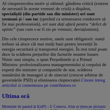
Al cinsprezecelea motiv și ultimul: gândirea critică (extrem
de necesară în aceste vremuri de criză) a dispărut,
specialiștii (din partide sau din minister) ori sunt
yesmani și / sau tac
(sperând ca urmatoarea conducere să
fie mai profesionistă),
ori sunt dați afară pentru “delict de
opinie”
(sau cum s-ar fi zis pe vremuri, deviaționism).
Din cele cinsprezece motive, unele sunt obligatorii: statul
trebuie să aloce cât mai mulți bani pentru investiții în
energia securitară și transportul energiei. În rest totul poate
duce la scăderea prețurilor din facturile noastre lunare.
Nimic mai simplu, o spun Președintele și a Primul
Ministru: profesionalizarea managementului și corpului de
experți din minister și companiile de stat, scăderea
numărului de manageri și de sinecuri (crescut arbitrar de
guvernările PSD) și eliminarea cleptocrației.
Citeste intreg
articolul si comenteaza pe contributors.ro
Ultima oră
Momente de panică la KuPS - U Craiova. Abia se ținea pe picioare