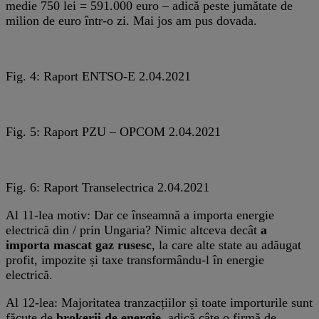
medie 750 lei = 591.000 euro – adică peste jumătate de
milion de euro într-o zi. Mai jos am pus dovada.
Fig. 4: Raport ENTSO-E 2.04.2021
Fig. 5: Raport PZU – OPCOM 2.04.2021
Fig. 6: Raport Transelectrica 2.04.2021
Al 11-lea motiv: Dar ce înseamnă a importa energie
electrică din / prin Ungaria? Nimic altceva decât
a
importa mascat gaz rusesc
, la care alte state au adăugat
profit, impozite și taxe transformându-l în energie
electrică.
Al 12-lea: Majoritatea tranzacțiilor și toate importurile sunt
făcute de
brokerii de energie
, adică câte o firmă de