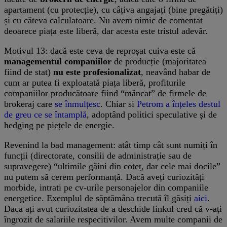
apartament (cu protecție), cu câțiva angajați (bine pregătiți)
și cu căteva calculatoare. Nu avem nimic de comentat
deoarece piața este liberă, dar acesta este tristul adevăr.
Motivul 13: dacă este ceva de reproșat cuiva este că
managementul companiilor
de producție (majoritatea
fiind de stat)
nu este profesionalizat
, neavând habar de
cum ar putea fi exploatată piața liberă, profiturile
companiilor producătoare fiind “mâncat” de firmele de
brokeraj care
se înmulțesc
. Chiar si
Petrom a înțeles destul
de greu ce se întamplă
, adoptând politici speculative și de
hedging pe piețele de energie.
Revenind la bad management: atât timp cât sunt numiți în
funcții (directorate, consilii de administrație sau de
supravegere) “ultimile găini din coteț, dar cele mai docile”
nu putem să cerem performanță. Dacă aveți curiozități
morbide, intrati pe cv-urile personajelor din companiile
energetice. Exemplul de săptămâna trecută îl găsiți
aici
.
Daca ați avut curiozitatea de a deschide linkul cred că v-ați
îngrozit de salariile respecitivilor. Avem multe companii de