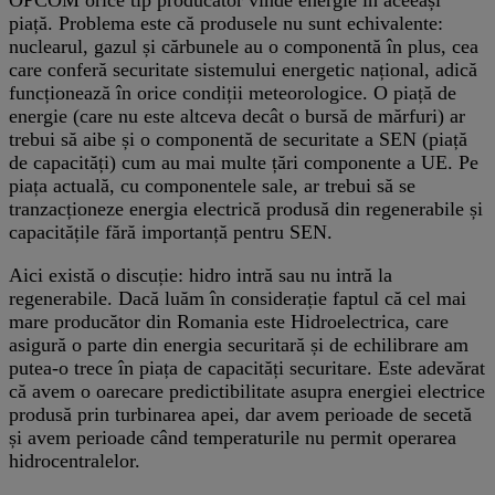
piață. Problema este că produsele nu sunt echivalente:
nuclearul, gazul și cărbunele au o componentă în plus, cea
care conferă securitate sistemului energetic național, adică
funcționează în orice condiții meteorologice. O piață de
energie (care nu este altceva decât o bursă de mărfuri) ar
trebui să aibe și o componentă de securitate a SEN (piață
de capacități) cum au mai multe țări componente a UE. Pe
piața actuală, cu componentele sale, ar trebui să se
tranzacționeze energia electrică produsă din regenerabile și
capacitățile fără importanță pentru SEN.
Aici există o discuție: hidro intră sau nu intră la
regenerabile. Dacă luăm în considerație faptul că cel mai
mare producător din Romania este Hidroelectrica, care
asigură o parte din energia securitară și de echilibrare am
putea-o trece în piața de capacități securitare. Este adevărat
că avem o oarecare predictibilitate asupra energiei electrice
produsă prin turbinarea apei, dar avem perioade de secetă
și avem perioade când temperaturile nu permit operarea
hidrocentralelor.