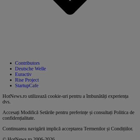
Contributors
Deutsche Welle
Euractiv
Rise Project
StartupCafe
HotNews.ro utilizează
cookie-uri pentru a îmbunătăți experiența
dvs
.
Accesați
Modifică Setările
pentru preferințe și consultați
Politica de
confidențialitate
.
Continuarea navigării implică acceptarea
Termenilor și Condițiilor
.
© HotNews.ro 2006-2026