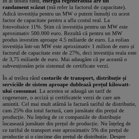
În al doilea rând,
energia regenerabilă are un
randament scăzut
(mă refer la factorul de capacitate).
Adică investiția pentru un MW o putem înmulți cu acest
factor de capacitate pentru a afla costul real. La
fotovoltaice 11%. Știm că investiția pentru un MW este
aproximativ 500.000 euro. Rezultă că pentru un MW
produs investim aproape 4.5 miliarde de euro. La eolian
investiția într-un MW este aproximativ 1 milion de euro și
factorul de capacitate este de 27%, deci investiția reala este
de 3,75 miliarde de euro. Mai adaugăm că pe această o
subvenționâm prin sistemul de certificate verzi.
În al treilea rând
costurile de transport, distribuție și
serviciile de sistem aproape dublează prețul kilowatt-
ului consumat
. La acestea se adaugă un tarif de
cogenerare, o acciză și certificatele verzi de care am
amintit. Cel mai mult atârnă la factură tariful de distributie,
cam 25% din total factură, cam jumătate din prețul de
producție. Nu înțeleg de ce companiile de distribuție
încasează jumătate din prețul de producție. Nu înțeleg de
ce tariful de transport este aproximativ 5% din prețul de
producție și o cincime din prețul de distribuție. Despre