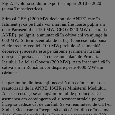
Fig 2: Evoluția soldului export – import 2010 – 2020
(sursa Transelectrica)
Știm că CEH (1200 MW declarați de ANRE) este în
faliment și că pe huilă vor mai rămâne foarte puțini ani
doar Paroșeniul cu 150 MW. CEO (3240 MW declarați de
ANRE), pe lignit, a anunțat că în câțiva ani va ajunge la
660 MW. Și termocentrala de la Iași (concesionată până
zilele trecute Veoliei, 100 MW) trebuie să se închidă
deoarece și aceasta este pe cărbune și nimeni nu mai
dorește să preia această concesiune dată de Primaria
Iașiului. La fel și Govora (200 MW). Asta înseamnă că în
câțiva ani în România vor dispare peste 4000 MW din
cărbune.
Pa gaz multe din instalații necesită din ce în ce mai des
reautorizări de la ANRE, ISCIR și Ministerul Mediului.
Acestea costă și se adaugă în prețul de producție. De
asemenea am convingerea că și termocentralele pe gaz
încep să cedeze cât de curând. Să vă reamintesc de CET-ul
Sud al Elcen care a început să aibă căderi din ce în ce mai
dese. Centrala veche de la Iernut cu o capacitate de 300