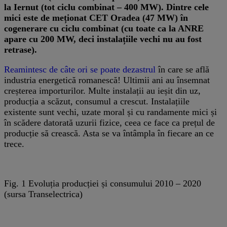
la Iernut (tot ciclu combinat – 400 MW). Dintre cele
mici este de meționat CET Oradea (47 MW) în
cogenerare cu ciclu combinat (cu toate ca la ANRE
apare cu 200 MW, deci instalațiile vechi nu au fost
retrase).
Reamintesc de câte ori se poate dezastrul
în care se află
industria energetică romanescă! Ultimii ani au însemnat
creșterea importurilor. Multe instalații au ieșit din uz,
producția a scăzut, consumul a crescut. Instalațiile
existente sunt vechi, uzate moral și cu randamente mici și
în scădere datorată uzurii fizice, ceea ce face ca prețul de
producție să crească. Asta se va întâmpla în fiecare an ce
trece.
Fig. 1 Evoluția producției și consumului 2010 – 2020
(sursa Transelectrica)