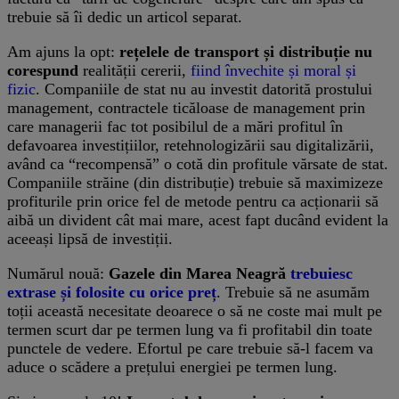
trebuie să îi dedic un articol separat.
Am ajuns la opt:
rețelele de transport și distribuție nu
corespund
realității cererii,
fiind învechite și moral și
fizic
. Companiile de stat nu au investit datorită prostului
management, contractele ticăloase de management prin
care managerii fac tot posibilul de a mări profitul în
defavoarea investițiilor, retehnologizării sau digitalizării,
având ca “recompensă” o cotă din profitule vărsate de stat.
Companiile străine (din distribuție) trebuie să maximizeze
profiturile prin orice fel de metode pentru ca acționarii să
aibă un divident cât mai mare, acest fapt ducând evident la
aceeași lipsă de investiții.
Numărul nouă:
Gazele din Marea Neagră
trebuiesc
extrase și folosite cu orice preț
. Trebuie să ne asumăm
toții această necesitate deoarece o să ne coste mai mult pe
termen scurt dar pe termen lung va fi profitabil din toate
punctele de vedere. Efortul pe care trebuie să-l facem va
aduce o scădere a prețului energiei pe termen lung.