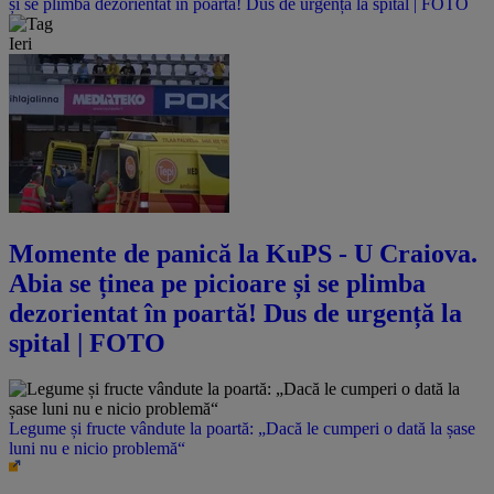
și se plimba dezorientat în poartă! Dus de urgență la spital | FOTO
Ieri
Momente de panică la KuPS - U Craiova.
Abia se ținea pe picioare și se plimba
dezorientat în poartă! Dus de urgență la
spital | FOTO
Legume și fructe vândute la poartă: „Dacă le cumperi o dată la șase
luni nu e nicio problemă“