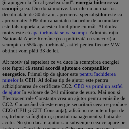
Și ajungem la “în al șaselea rând”:
energia hidro se va
scumpi
și ea. Din două motive: lacurile nu au mai fost
decolmatate de 30 de ani, aprecierea specialiștilor este că
aproximativ 30% din capacitatea lacurilor de acumulare
este fals raportată, acestea fiind pline cu mâl. Al doilea
motiv este că
apa turbinată se va scumpi
. Administrația
Națională Apele Române (cea politizată cu sinecuri) a
scumpit cu 55% apa turbinată, astfel pentru fiecare MW
obținut vom plăti 33 de lei.
Alt motiv (al șaptelea) ce va duce la scumpirea energiei
este faptul că
statul acordă ajutoare companiilor
energetice
. Primul tip de ajutor este
pentru închiderea
minelor
la CEH. Al doilea tip de ajutor este pentru
achiziționarea de certificate CO2.
CEO va primi un astfel
de ajutor
în valoare de 241 milioane de euro. Mai nou și
Electrocentrale Constanța vrea un ajutor pentru emisiile de
CO2. Cunoscând că este energie securitară ceea ce produce
CEO (CEH și CET Constanța), adică nu ne putem lipsi de
ea, trebuie să înghițim și prostul management și hoția de
acolo. Nu știu dacă e ajutor sau subvenție ceea ce apare pe
factura ca “tarif de cogenerare” despre care am spus că