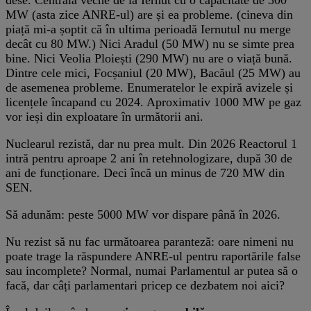
MW (asta zice ANRE-ul) are și ea probleme. (cineva din
piață mi-a șoptit că în ultima perioadă Iernutul nu merge
decât cu 80 MW.) Nici Aradul (50 MW) nu se simte prea
bine. Nici Veolia Ploiești (290 MW) nu are o viață bună.
Dintre cele mici, Focșaniul (20 MW), Bacăul (25 MW) au
de asemenea probleme. Enumeratelor le expiră avizele și
licențele încapand cu 2024. Aproximativ 1000 MW pe gaz
vor ieși din exploatare în următorii ani.
Nuclearul rezistă, dar nu prea mult. Din 2026 Reactorul 1
intră pentru aproape 2 ani în retehnologizare, după 30 de
ani de funcționare. Deci încă un minus de 720 MW din
SEN.
Să adunăm: peste 5000 MW vor dispare până în 2026.
Nu rezist să nu fac următoarea paranteză: oare nimeni nu
poate trage la răspundere ANRE-ul pentru raportările false
sau incomplete? Normal, numai Parlamentul ar putea să o
facă, dar câți parlamentari pricep ce dezbatem noi aici?