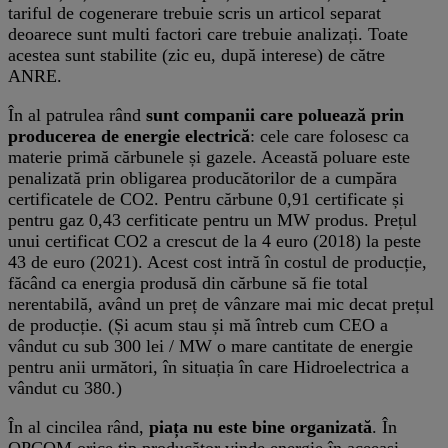
tariful de cogenerare trebuie scris un articol separat
deoarece sunt multi factori care trebuie analizați. Toate
acestea sunt stabilite (zic eu, după interese) de către
ANRE.
În al patrulea rând
sunt companii care poluează prin
producerea de energie electrică
: cele care folosesc ca
materie primă cărbunele și gazele. Această poluare este
penalizată prin obligarea producătorilor de a cumpăra
certificatele de CO2. Pentru cărbune 0,91 certificate și
pentru gaz 0,43 cerfiticate pentru un MW produs. Prețul
unui certificat CO2 a crescut de la 4 euro (2018) la peste
43 de euro (2021). Acest cost intră în costul de producție,
făcând ca energia produsă din cărbune să fie total
nerentabilă, având un preț de vânzare mai mic decat prețul
de producție. (Și acum stau și mă întreb cum CEO a
vândut cu sub 300 lei / MW o mare cantitate de energie
pentru anii următori, în situația în care Hidroelectrica a
vândut cu 380.)
În al cincilea rând,
piața nu este bine organizată
. În
OPCOM orice tip producător vinde energie în aceeași