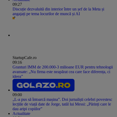
09:27
Discuție dezvaluită din interior între un șef de la Meta și
angajați pe tema locurilor de muncă și AI
StartupCafe.ro
09:16
Granturi IMM de 200.000-3 milioane EUR pentru tehnologii
avansate: „Nu firma este neapărat cea care face diferența, ci
ideea”
09:00
„L-a pus să întoarcă mașina”. Doi jurnaliști celebri povestesc
lecțiile de viață date de Jorge, tatăl lui Messi: „Părinți care le
dau aripi copiilor”
Actualitate