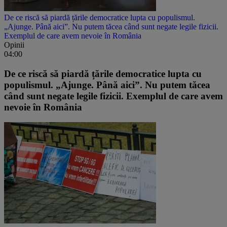
De ce riscă să piardă țările democratice lupta cu populismul.
„Ajunge. Până aici”. Nu putem tăcea când sunt negate legile fizicii.
Exemplul de care avem nevoie în România
Opinii
04:00
De ce riscă să piardă țările democratice lupta cu
populismul. „Ajunge. Până aici”. Nu putem tăcea
când sunt negate legile fizicii. Exemplul de care avem
nevoie în România