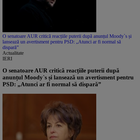
O senatoare AUR critică reacțiile puterii după anunțul Moody`s și
lansează un avertisment pentru PSD: „Atunci ar fi normal să
dispară”
Actualitate
IERI
O senatoare AUR critică reacțiile puterii după
anunțul Moody`s și lansează un avertisment pentru
PSD: „Atunci ar fi normal să dispară”