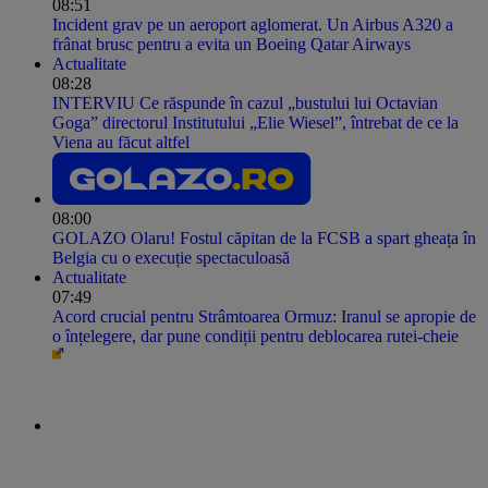
08:51
Incident grav pe un aeroport aglomerat. Un Airbus A320 a
frânat brusc pentru a evita un Boeing Qatar Airways
Actualitate
08:28
INTERVIU Ce răspunde în cazul „bustului lui Octavian
Goga” directorul Institutului „Elie Wiesel”, întrebat de ce la
Viena au făcut altfel
08:00
GOLAZO Olaru! Fostul căpitan de la FCSB a spart gheața în
Belgia cu o execuție spectaculoasă
Actualitate
07:49
Acord crucial pentru Strâmtoarea Ormuz: Iranul se apropie de
o înțelegere, dar pune condiții pentru deblocarea rutei-cheie