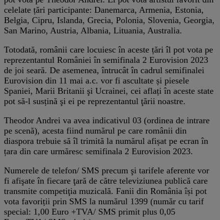
celelate țări participante: Danemarca, Armenia, Estonia,
Belgia, Cipru, Islanda, Grecia, Polonia, Slovenia, Georgia,
San Marino, Austria, Albania, Lituania, Australia.
Totodată, românii care locuiesc în aceste țări îl pot vota pe
reprezentantul României în semifinala 2 Eurovision 2023
de joi seară. De asemenea, întrucât în cadrul semifinalei
Eurovision din 11 mai a.c. vor fi ascultate și piesele
Spaniei, Marii Britanii şi Ucrainei, cei aflați în aceste state
pot să-l susțină şi ei pe reprezentantul ţării noastre.
Theodor Andrei va avea indicativul 03 (ordinea de intrare
pe scenă), acesta fiind numărul pe care românii din
diaspora trebuie să îl trimită la numărul afișat pe ecran în
țara din care urmăresc semifinala 2 Eurovision 2023.
Numerele de telefon/ SMS precum şi tarifele aferente vor
fi afişate în fiecare ţară de către televiziunea publică care
transmite competiţia muzicală. Fanii din România își pot
vota favoriții prin SMS la numărul 1399 (număr cu tarif
special: 1,00 Euro +TVA/ SMS primit plus 0,05