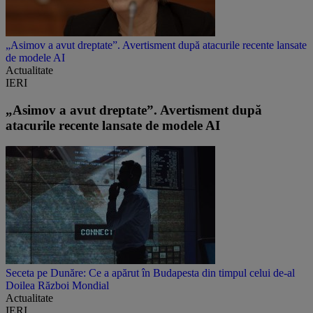
„Asimov a avut dreptate”. Avertisment după atacurile recente lansate
de modele AI
Actualitate
IERI
„Asimov a avut dreptate”. Avertisment după
atacurile recente lansate de modele AI
Seceta pe Dunăre: Ce a apărut în Budapesta din timpul celui de-al
Doilea Război Mondial
Actualitate
IERI