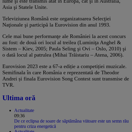
lume şi este transmis atât în Europa, cât şi în Australia,
Asia şi Statele Unite.
Televiziunea Română este organizatoarea Selecţiei
Naţionale şi participă la Eurovision din anul 1993.
Cele mai bune performanţe ale României la acest concurs
au fost: de două ori locul al treilea (Luminiţa Anghel &
Sistem – Kiev, 2005; Paula Seling şi Ovi – Oslo, 2010) şi
o dată locul al patrulea (Mihai Trăistariu – Atena, 2006).
Eurovision 2023 este a 67-a ediție a competiției muzicale.
Semifinala în care România e reprezentată de Theodor
Andrei și finala Eurovision Song Contest sunt transmise de
TVR.
Ultima oră
Actualitate
09:36
De ce eclipsa de soare de săptămâna viitoare este un semn rău
pentru criza energetică
Actualitate