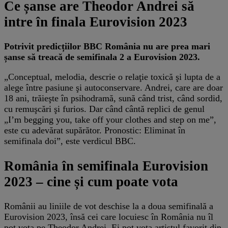
Ce șanse are Theodor Andrei să
intre în finala Eurovision 2023
Potrivit predicțiilor BBC România nu are prea mari
șanse să treacă de semifinala 2 a Eurovision 2023.
„Conceptual, melodia, descrie o relaţie toxică şi lupta de a
alege între pasiune şi autoconservare. Andrei, care are doar
18 ani, trăieşte în psihodramă, sună când trist, când sordid,
cu remuşcări şi furios. Dar când cântă replici de genul
„I’m begging you, take off your clothes and step on me”,
este cu adevărat supărător. Pronostic: Eliminat în
semifinala doi”, este verdicul BBC.
România în semifinala Eurovision
2023 – cine și cum poate vota
Românii au liniile de vot deschise la a doua semifinală a
Eurovision 2023, însă cei care locuiesc în România nu îl
pot vota pe Theodor Andrei. Ei pot vota artistul favorit din