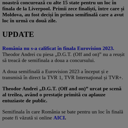
noastră concurează cu alte 15 state pentru un loc în
finala de la Liverpool. Primii zece finaliști, între care și
Moldova, au fost deciși în prima semifinală care a avut
loc în urmă cu două zile.
UPDATE
România nu s-a calificat în finala Eurovision 2023.
Theodor Andrei cu piesa „D.G.T. (Off and on)” nu a reușit
să treacă de semifinala a doua a concursului.
A doua semifinală a Eurovision 2023 a început și e
transmisă în direct la TVR 1, TVR Internaţional și TVR+.
Theodor Andrei „D.G.T. (Off and on)” urcat pe scenă
al treilea, având o prestație primită cu aplauze
entuziaste de public.
Semifinala în care România se bate pentru un loc în finală
poate fi văzută si online
AICI
.