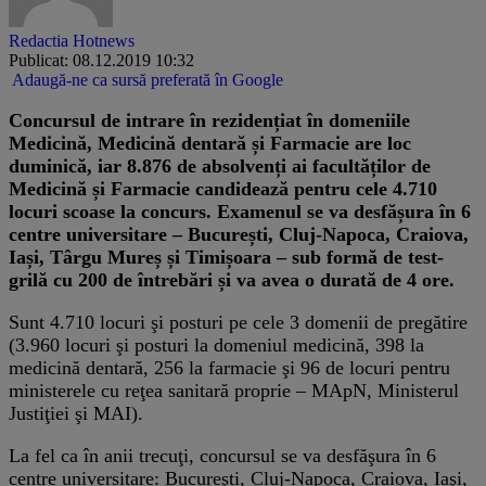
Redactia Hotnews
Publicat: 08.12.2019 10:32
Adaugă-ne ca sursă preferată în Google
Concursul de intrare în rezidențiat în domeniile
Medicină, Medicină dentară și Farmacie are loc
duminică, iar 8.876 de absolvenți ai facultăților de
Medicină și Farmacie candidează pentru cele 4.710
locuri scoase la concurs. Examenul se va desfășura în 6
centre universitare – București, Cluj-Napoca, Craiova,
Iași, Târgu Mureș și Timișoara – sub formă de test-
grilă cu 200 de întrebări și va avea o durată de 4 ore.
Sunt 4.710 locuri şi posturi pe cele 3 domenii de pregătire
(3.960 locuri şi posturi la domeniul medicină, 398 la
medicină dentară, 256 la farmacie şi 96 de locuri pentru
ministerele cu reţea sanitară proprie – MApN, Ministerul
Justiţiei şi MAI).
La fel ca în anii trecuţi, concursul se va desfăşura în 6
centre universitare: Bucureşti, Cluj-Napoca, Craiova, Iaşi,