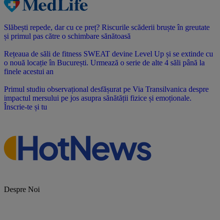
Slăbești repede, dar cu ce preț? Riscurile scăderii bruște în greutate
și primul pas către o schimbare sănătoasă
Rețeaua de săli de fitness SWEAT devine Level Up și se extinde cu
o nouă locație în București. Urmează o serie de alte 4 săli până la
finele acestui an
Primul studiu observațional desfășurat pe Via Transilvanica despre
impactul mersului pe jos asupra sănătății fizice și emoționale.
Înscrie-te și tu
Despre Noi