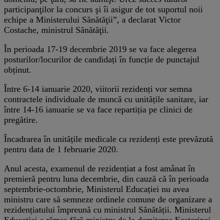
participanţilor la concurs şi îi asigur de tot suportul noii
echipe a Ministerului Sănătăţii”, a declarat Victor
Costache, ministrul Sănătăţii.
În perioada 17-19 decembrie 2019 se va face alegerea
posturilor/locurilor de candidați în funcție de punctajul
obținut.
Între 6-14 ianuarie 2020, viitorii rezidenți vor semna
contractele individuale de muncă cu unitățile sanitare, iar
între 14-16 ianuarie se va face repartiția pe clinici de
pregătire.
Încadrarea în unitățile medicale ca rezidenți este prevăzută
pentru data de 1 februarie 2020.
Anul acesta, examenul de rezidențiat a fost amânat în
premieră pentru luna decembrie, din cauză că în perioada
septembrie-octombrie, Ministerul Educației nu avea
ministru care să semneze ordinele comune de organizare a
rezidențiatului împreună cu ministrul Sănătății. Ministerul
Educației a rămas fără ministru de la demiterea Ecaterinei