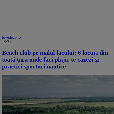
lovedeco.ro
19:31
Beach club pe malul lacului: 6 locuri din
toată țara unde faci plajă, te cazezi și
practici sporturi nautice