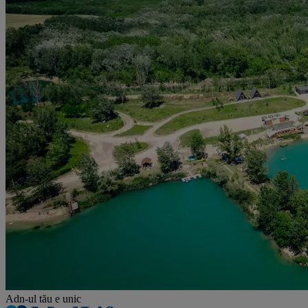
Adn-ul tău
e unic