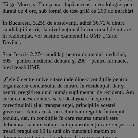
Târgu Mureş şi Timişoara, după aceeaşi metodologie, pe o
durată de 4 ore, sub formă de test-grilă cu 200 de întrebări.
În Bucureşti, 3.259 de absolvenţi, adică 36,72% dintre
candidaţii înscrişi la nivel naţional la concursul de intrare
în rezidenţiat, vor susţine examenul la UMF „Carol
Davila”.
S-au înscris 2.274 candidaţi pentru domeniul medicină,
695 – pentru medicină dentară şi 290 – pentru farmacie,
precizează UMF.
„Cele 6 centre universitare îndeplinesc condiţiile pentru
organizarea concursului de intrare în rezidenţiat, dar şi
pentru pregătirea unui număr suplimentar de rezidenţi. Am
cerut ca acest concurs să se desfăşoare în spiritul
corectitudinii şi al transparenţei, principiile acestei
guvernări. Anul acesta nu schimbăm regulile în timpul
jocului, dar, în condiţiile în care resursa umană este
deficitară, căutăm soluţii ca toţi absolvenţii care reuşesc să
treacă pragul de 60 la sută din punctajul maxim pe
domeniu, pe ţară, să fie admişi. Urez succes tuturor