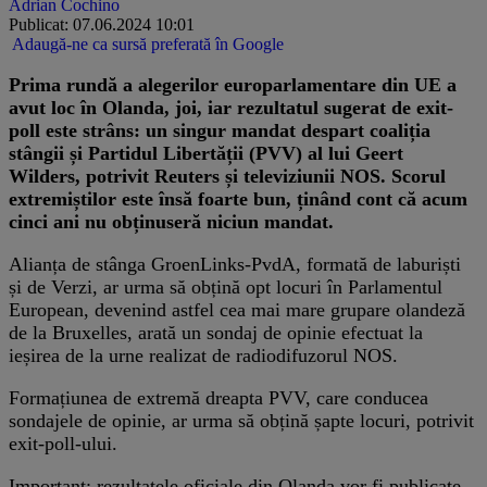
Adrian Cochino
Publicat: 07.06.2024 10:01
Adaugă-ne ca sursă preferată în Google
Prima rundă a alegerilor europarlamentare din UE a
avut loc în Olanda, joi, iar rezultatul sugerat de exit-
poll este strâns: un singur mandat despart coaliția
stângii și Partidul Libertății (PVV) al lui Geert
Wilders, potrivit Reuters și televiziunii NOS. Scorul
extremiștilor este însă foarte bun, ținând cont că acum
cinci ani nu obținuseră niciun mandat.
Alianța de stânga GroenLinks-PvdA, formată de laburiști
și de Verzi, ar urma să obțină opt locuri în Parlamentul
European, devenind astfel cea mai mare grupare olandeză
de la Bruxelles, arată un sondaj de opinie efectuat la
ieșirea de la urne realizat de radiodifuzorul NOS.
Formațiunea de extremă dreapta PVV, care conducea
sondajele de opinie, ar urma să obțină șapte locuri, potrivit
exit-poll-ului.
Important: rezultatele oficiale din Olanda vor fi publicate