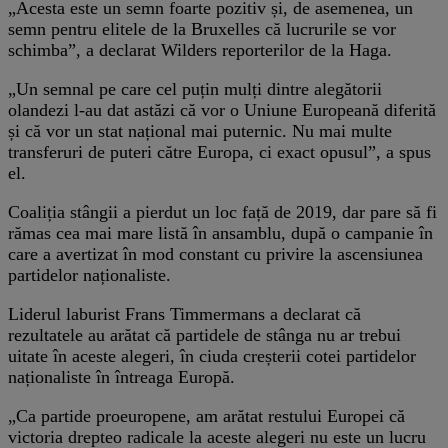
„Acesta este un semn foarte pozitiv și, de asemenea, un
semn pentru elitele de la Bruxelles că lucrurile se vor
schimba”, a declarat Wilders reporterilor de la Haga.
„Un semnal pe care cel puțin mulți dintre alegătorii
olandezi l-au dat astăzi că vor o Uniune Europeană diferită
și că vor un stat național mai puternic. Nu mai multe
transferuri de puteri către Europa, ci exact opusul”, a spus
el.
Coaliția stângii a pierdut un loc față de 2019, dar pare să fi
rămas cea mai mare listă în ansamblu, după o campanie în
care a avertizat în mod constant cu privire la ascensiunea
partidelor naționaliste.
Liderul laburist Frans Timmermans a declarat că
rezultatele au arătat că partidele de stânga nu ar trebui
uitate în aceste alegeri, în ciuda creșterii cotei partidelor
naționaliste în întreaga Europă.
„Ca partide proeuropene, am arătat restului Europei că
victoria drepteo radicale la aceste alegeri nu este un lucru