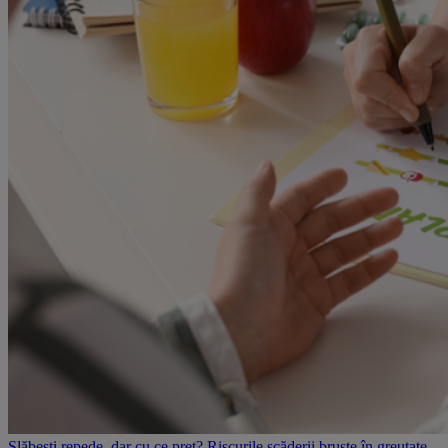
Slăbești repede, dar cu ce preț? Riscurile scăderii bruște în greutate