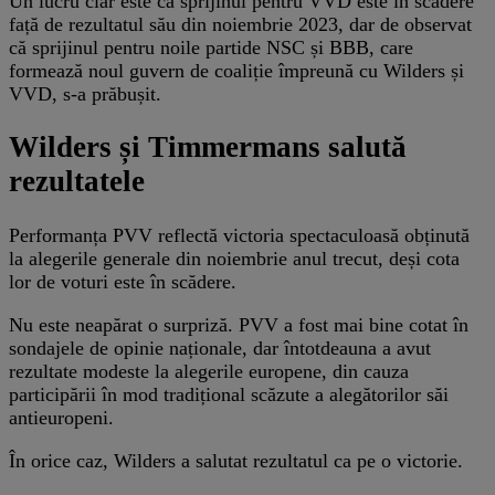
Un lucru clar este că sprijinul pentru VVD este în scădere
față de rezultatul său din noiembrie 2023, dar de observat
că sprijinul pentru noile partide NSC și BBB, care
formează noul guvern de coaliție împreună cu Wilders și
VVD, s-a prăbușit.
Wilders și Timmermans salută
rezultatele
Performanța PVV reflectă victoria spectaculoasă obținută
la alegerile generale din noiembrie anul trecut, deși cota
lor de voturi este în scădere.
Nu este neapărat o surpriză. PVV a fost mai bine cotat în
sondajele de opinie naționale, dar întotdeauna a avut
rezultate modeste la alegerile europene, din cauza
participării în mod tradițional scăzute a alegătorilor săi
antieuropeni.
În orice caz, Wilders a salutat rezultatul ca pe o victorie.