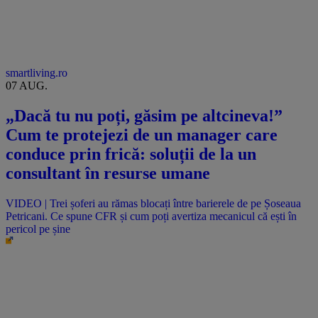
smartliving.ro
07 AUG.
„Dacă tu nu poți, găsim pe altcineva!”
Cum te protejezi de un manager care
conduce prin frică: soluții de la un
consultant în resurse umane
VIDEO | Trei șoferi au rămas blocați între barierele de pe Șoseaua
Petricani. Ce spune CFR și cum poți avertiza mecanicul că ești în
pericol pe șine