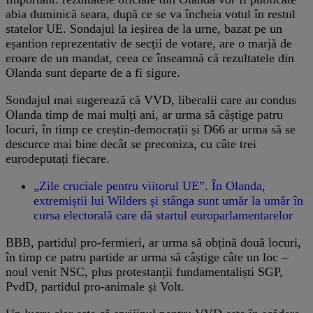
abia duminică seara, după ce se va încheia votul în restul
statelor UE. Sondajul la ieșirea de la urne, bazat pe un
eșantion reprezentativ de secții de votare, are o marjă de
eroare de un mandat, ceea ce înseamnă că rezultatele din
Olanda sunt departe de a fi sigure.
Sondajul mai sugerează că VVD, liberalii care au condus
Olanda timp de mai mulți ani, ar urma să câștige patru
locuri, în timp ce creștin-democrații și D66 ar urma să se
descurce mai bine decât se preconiza, cu câte trei
eurodeputați fiecare.
„Zile cruciale pentru viitorul UE”. În Olanda,
extremiștii lui Wilders și stânga sunt umăr la umăr în
cursa electorală care dă startul europarlamentarelor
BBB, partidul pro-fermieri, ar urma să obțină două locuri,
în timp ce patru partide ar urma să câștige câte un loc –
noul venit NSC, plus protestanții fundamentaliști SGP,
PvdD, partidul pro-animale și Volt.