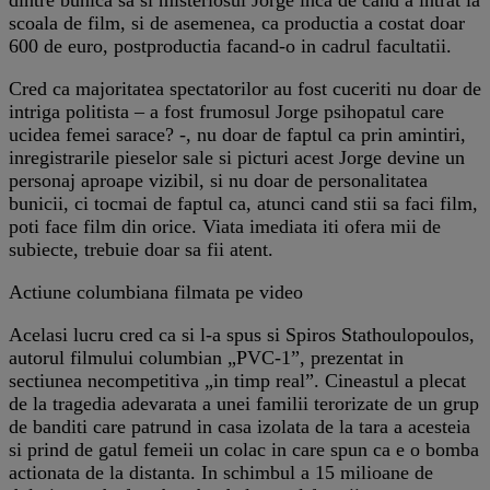
scoala de film, si de asemenea, ca productia a costat doar
600 de euro, postproductia facand-o in cadrul facultatii.
Cred ca majoritatea spectatorilor au fost cuceriti nu doar de
intriga politista – a fost frumosul Jorge psihopatul care
ucidea femei sarace? -, nu doar de faptul ca prin amintiri,
inregistrarile pieselor sale si picturi acest Jorge devine un
personaj aproape vizibil, si nu doar de personalitatea
bunicii, ci tocmai de faptul ca, atunci cand stii sa faci film,
poti face film din orice. Viata imediata iti ofera mii de
subiecte, trebuie doar sa fii atent.
Actiune columbiana filmata pe video
Acelasi lucru cred ca si l-a spus si Spiros Stathoulopoulos,
autorul filmului columbian „PVC-1”, prezentat in
sectiunea necompetitiva „in timp real”. Cineastul a plecat
de la tragedia adevarata a unei familii terorizate de un grup
de banditi care patrund in casa izolata de la tara a acesteia
si prind de gatul femeii un colac in care spun ca e o bomba
actionata de la distanta. In schimbul a 15 milioane de