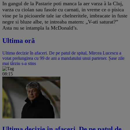
In gangul de la Pastarie poti manca la aer varza à la Cluj,
varza cu ciolan sau fasole cu carnati, in vreme ce o pisica
vine pe la picioarele tale iar chelneritele, imbracate in fuste
negre si bluze albe, te intreaba matern: „V-ati saturat?”
Asta nu se intampla la McDonald’s.
Ultima oră
Ultima decizie în afaceri. De pe patul de spital, Mircea Lucescu a
votat prelungirea cu 99 de ani a mandatului unui partener. Șase zile
mai târziu s-a stins
08:15
Ultima decizie în afaceri. De pe patul de