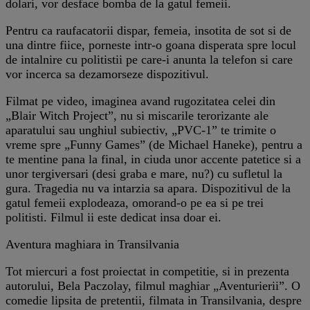
dolari, vor desface bomba de la gatul femeii.
Pentru ca raufacatorii dispar, femeia, insotita de sot si de
una dintre fiice, porneste intr-o goana disperata spre locul
de intalnire cu politistii pe care-i anunta la telefon si care
vor incerca sa dezamorseze dispozitivul.
Filmat pe video, imaginea avand rugozitatea celei din
„Blair Witch Project”, nu si miscarile terorizante ale
aparatului sau unghiul subiectiv, „PVC-1” te trimite o
vreme spre „Funny Games” (de Michael Haneke), pentru a
te mentine pana la final, in ciuda unor accente patetice si a
unor tergiversari (desi graba e mare, nu?) cu sufletul la
gura. Tragedia nu va intarzia sa apara. Dispozitivul de la
gatul femeii explodeaza, omorand-o pe ea si pe trei
politisti. Filmul ii este dedicat insa doar ei.
Aventura maghiara in Transilvania
Tot miercuri a fost proiectat in competitie, si in prezenta
autorului, Bela Paczolay, filmul maghiar „Aventurierii”. O
comedie lipsita de pretentii, filmata in Transilvania, despre