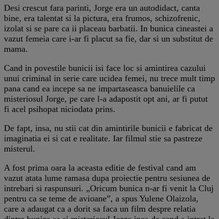
Desi crescut fara parinti, Jorge era un autodidact, canta
bine, era talentat si la pictura, era frumos, schizofrenic,
izolat si se pare ca ii placeau barbatii. In bunica cineastei a
vazut femeia care i-ar fi placut sa fie, dar si un substitut de
mama.
Cand in povestile bunicii isi face loc si amintirea cazului
unui criminal in serie care ucidea femei, nu trece mult timp
pana cand ea incepe sa ne impartaseasca banuielile ca
misteriosul Jorge, pe care l-a adapostit opt ani, ar fi putut
fi acel psihopat niciodata prins.
De fapt, insa, nu stii cat din amintirile bunicii e fabricat de
imaginatia ei si cat e realitate. Iar filmul stie sa pastreze
misterul.
A fost prima oara la aceasta editie de festival cand am
vazut atata lume ramasa dupa proiectie pentru sesiunea de
intrebari si raspunsuri. „Oricum bunica n-ar fi venit la Cluj
pentru ca se teme de avioane”, a spus Yulene Olaizola,
care a adaugat ca a dorit sa faca un film despre relatia
dintre bunica sa si misteriosul Jorge inca de cand a intrat la