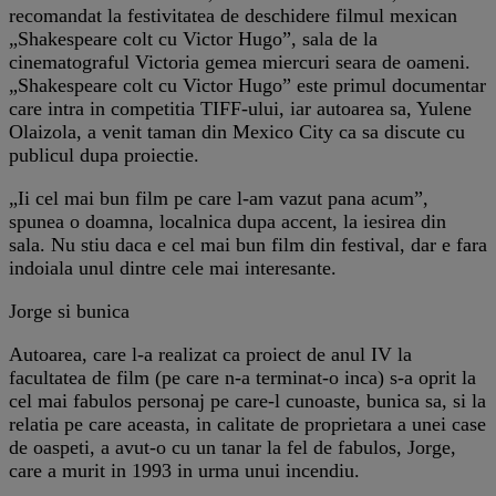
recomandat la festivitatea de deschidere filmul mexican
„Shakespeare colt cu Victor Hugo”, sala de la
cinematograful Victoria gemea miercuri seara de oameni.
„Shakespeare colt cu Victor Hugo” este primul documentar
care intra in competitia TIFF-ului, iar autoarea sa, Yulene
Olaizola, a venit taman din Mexico City ca sa discute cu
publicul dupa proiectie.
„Ii cel mai bun film pe care l-am vazut pana acum”,
spunea o doamna, localnica dupa accent, la iesirea din
sala. Nu stiu daca e cel mai bun film din festival, dar e fara
indoiala unul dintre cele mai interesante.
Jorge si bunica
Autoarea, care l-a realizat ca proiect de anul IV la
facultatea de film (pe care n-a terminat-o inca) s-a oprit la
cel mai fabulos personaj pe care-l cunoaste, bunica sa, si la
relatia pe care aceasta, in calitate de proprietara a unei case
de oaspeti, a avut-o cu un tanar la fel de fabulos, Jorge,
care a murit in 1993 in urma unui incendiu.