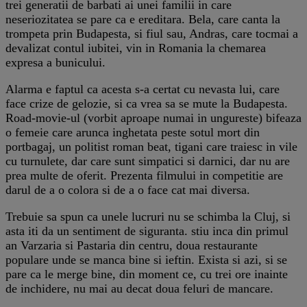
trei generatii de barbati ai unei familii in care
neseriozitatea se pare ca e ereditara. Bela, care canta la
trompeta prin Budapesta, si fiul sau, Andras, care tocmai a
devalizat contul iubitei, vin in Romania la chemarea
expresa a bunicului.
Alarma e faptul ca acesta s-a certat cu nevasta lui, care
face crize de gelozie, si ca vrea sa se mute la Budapesta.
Road-movie-ul (vorbit aproape numai in ungureste) bifeaza
o femeie care arunca inghetata peste sotul mort din
portbagaj, un politist roman beat, tigani care traiesc in vile
cu turnulete, dar care sunt simpatici si darnici, dar nu are
prea multe de oferit. Prezenta filmului in competitie are
darul de a o colora si de a o face cat mai diversa.
Trebuie sa spun ca unele lucruri nu se schimba la Cluj, si
asta iti da un sentiment de siguranta. stiu inca din primul
an Varzaria si Pastaria din centru, doua restaurante
populare unde se manca bine si ieftin. Exista si azi, si se
pare ca le merge bine, din moment ce, cu trei ore inainte
de inchidere, nu mai au decat doua feluri de mancare.