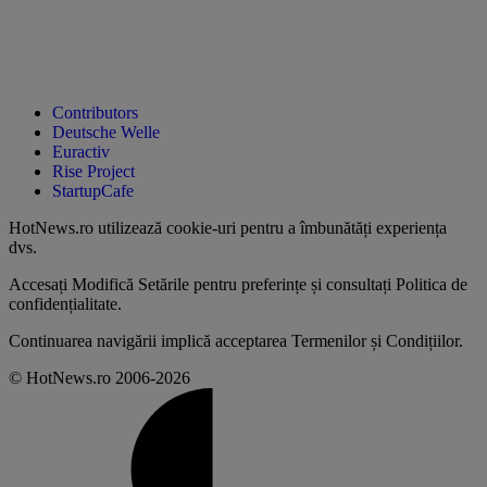
Contributors
Deutsche Welle
Euractiv
Rise Project
StartupCafe
HotNews.ro utilizează
cookie-uri pentru a îmbunătăți experiența
dvs
.
Accesați
Modifică Setările
pentru preferințe și consultați
Politica de
confidențialitate
.
Continuarea navigării implică acceptarea
Termenilor și Condițiilor
.
© HotNews.ro 2006-2026