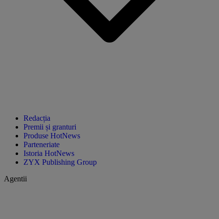
Redacția
Premii și granturi
Produse HotNews
Parteneriate
Istoria HotNews
ZYX Publishing Group
Agentii