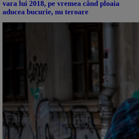
vara lui 2018, pe vremea când ploaia
aducea bucurie, nu teroare