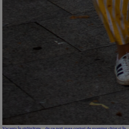
Vacanța în străinătate – de ce poți avea costuri de roaming chiar și în