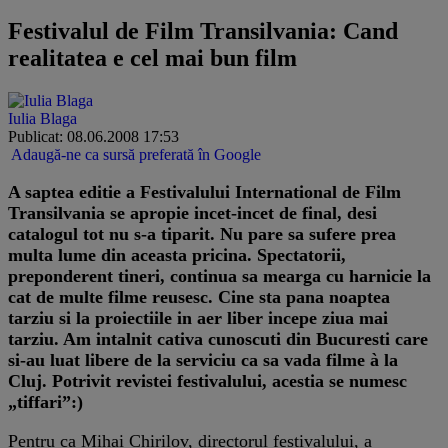
Festivalul de Film Transilvania: Cand
realitatea e cel mai bun film
Iulia Blaga
Publicat: 08.06.2008 17:53
Adaugă-ne ca sursă preferată în Google
A saptea editie a Festivalului International de Film
Transilvania se apropie incet-incet de final, desi
catalogul tot nu s-a tiparit. Nu pare sa sufere prea
multa lume din aceasta pricina. Spectatorii,
preponderent tineri, continua sa mearga cu harnicie la
cat de multe filme reusesc. Cine sta pana noaptea
tarziu si la proiectiile in aer liber incepe ziua mai
tarziu. Am intalnit cativa cunoscuti din Bucuresti care
si-au luat libere de la serviciu ca sa vada filme à la
Cluj. Potrivit revistei festivalului, acestia se numesc
„tiffari”:)
Pentru ca Mihai Chirilov, directorul festivalului, a