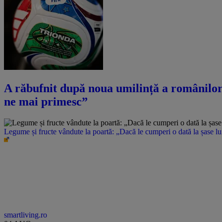
A răbufnit după noua umilință a românilor î
ne mai primesc”
Legume și fructe vândute la poartă: „Dacă le cumperi o dată la șase l
smartliving.ro