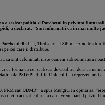
a sesizat politia si Parchetul in privinta fluturasilo
i, a declarat: “Sint informatii ca in mai multe judet
Parchetul din Iasi, Timisoara si Sibiu, cerind institutiil
si pe cei care ii distribuie.
tru ca sint calomniati niste oameni sub semnatura noas
ici ca forma cu cei realizati de Coalitie, doar ca numel
Nationala PSD+PUR, fiind inlocuiti cu reprezentanti ai A
PSD, PRM sau UDMR”, a spus Mungiu. In opinia sa, “este
sa nici o acuzatie directa catre vreun partid privind imp