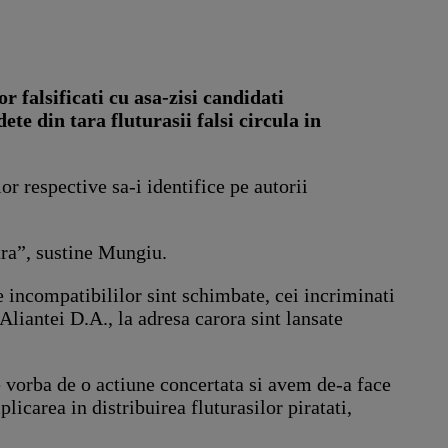
r falsificati cu asa-zisi candidati
e din tara fluturasii falsi circula in
or respective sa-i identifice pe autorii
tra”, sustine Mungiu.
e incompatibililor sint schimbate, cei incriminati
liantei D.A., la adresa carora sint lansate
 vorba de o actiune concertata si avem de-a face
licarea in distribuirea fluturasilor piratati,