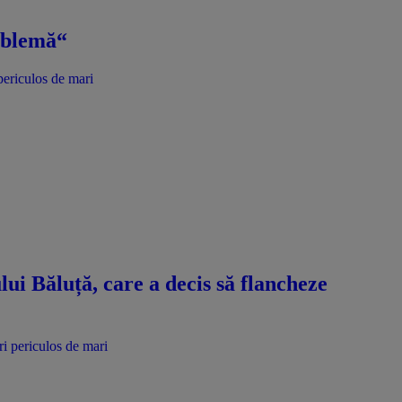
roblemă“
periculos de mari
ui Băluță, care a decis să flancheze