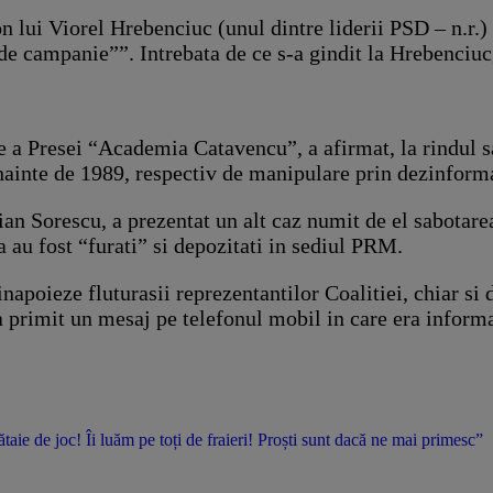
n lui Viorel Hrebenciuc (unul dintre liderii PSD – n.r.) 
t de campanie””. Intrebata de ce s-a gindit la Hrebenciu
a Presei “Academia Catavencu”, a afirmat, la rindul sau
dinainte de 1989, respectiv de manipulare prin dezinform
an Sorescu, a prezentat un alt caz numit de el sabotarea
a au fost “furati” si depozitati in sediul PRM.
napoieze fluturasii reprezentantilor Coalitiei, chiar si d
 a primit un mesaj pe telefonul mobil in care era infor
ie de joc! Îi luăm pe toți de fraieri! Proști sunt dacă ne mai primesc”