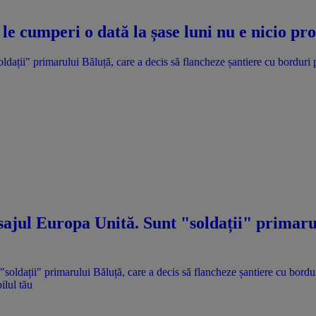
le cumperi o dată la șase luni nu e nicio p
dații" primarului Băluță, care a decis să flancheze șantiere cu borduri 
ajul Europa Unită. Sunt "soldații" primarul
ilul tău