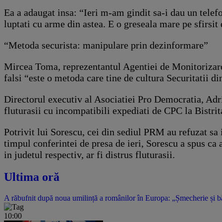
Ea a adaugat insa: “Ieri m-am gindit sa-i dau un telefo
luptati cu arme din astea. E o greseala mare pe sfirsi
“Metoda securista: manipulare prin dezinformare”
Mircea Toma, reprezentantul Agentiei de Monitorizare 
falsi “este o metoda care tine de cultura Securitatii 
Directorul executiv al Asociatiei Pro Democratia, Adri
fluturasii cu incompatibili expediati de CPC la Bistrit
Potrivit lui Sorescu, cei din sediul PRM au refuzat sa i
timpul conferintei de presa de ieri, Sorescu a spus ca
in judetul respectiv, ar fi distrus fluturasii.
Ultima oră
A răbufnit după noua umilință a românilor în Europa: „Șmecherie și băta
10:00