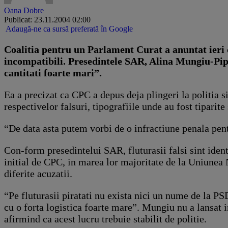
Oana Dobre
Publicat: 23.11.2004 02:00
Adaugă-ne ca sursă preferată în Google
Coalitia pentru un Parlament Curat a anuntat ieri ca 
incompatibili. Presedintele SAR, Alina Mungiu-Pippid
cantitati foarte mari”.
Ea a precizat ca CPC a depus deja plingeri la politia si 
respectivelor falsuri, tipografiile unde au fost tiparite 
“De data asta putem vorbi de o infractiune penala pen
Con-form presedintelui SAR, fluturasii falsi sint ident
initial de CPC, in marea lor majoritate de la Uniunea 
diferite acuzatii.
“Pe fluturasii piratati nu exista nici un nume de la 
cu o forta logistica foarte mare”. Mungiu nu a lansat in
afirmind ca acest lucru trebuie stabilit de politie.