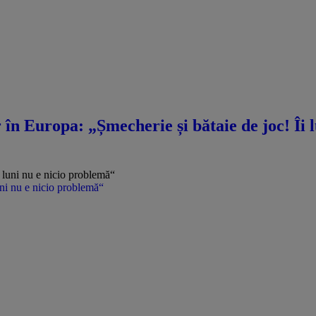
n Europa: „Șmecherie și bătaie de joc! Îi lu
uni nu e nicio problemă“