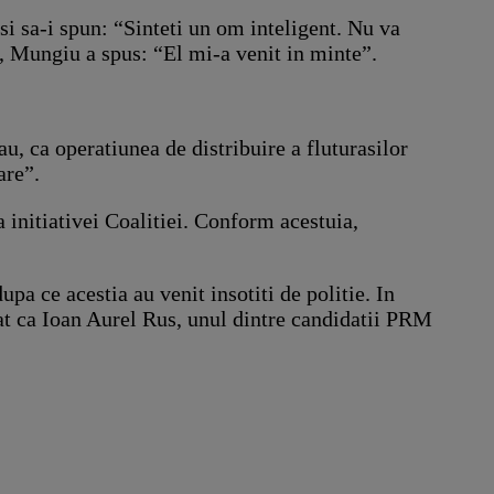
si sa-i spun: “Sinteti un om inteligent. Nu va
c, Mungiu a spus: “El mi-a venit in minte”.
, ca operatiunea de distribuire a fluturasilor
are”.
 initiativei Coalitiei. Conform acestuia,
upa ce acestia au venit insotiti de politie. In
mat ca Ioan Aurel Rus, unul dintre candidatii PRM