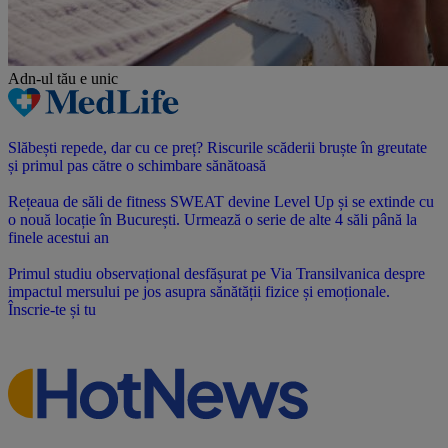
Adn-ul tău
e unic
Slăbești repede, dar cu ce preț? Riscurile scăderii bruște în greutate
și primul pas către o schimbare sănătoasă
Rețeaua de săli de fitness SWEAT devine Level Up și se extinde cu
o nouă locație în București. Urmează o serie de alte 4 săli până la
finele acestui an
Primul studiu observațional desfășurat pe Via Transilvanica despre
impactul mersului pe jos asupra sănătății fizice și emoționale.
Înscrie-te și tu