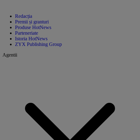
Redacția
Premii și granturi
Produse HotNews
Parteneriate
Istoria HotNews
ZYX Publishing Group
Agentii