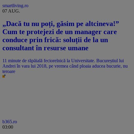
smartliving.ro
07 AUG.
„Dacă tu nu poți, găsim pe altcineva!”
Cum te protejezi de un manager care
conduce prin frică: soluții de la un
consultant în resurse umane
11 minute de răpăială feciorelnică la Universitate. Bucureștiul lui
Andrei în vara lui 2018, pe vremea când ploaia aducea bucurie, nu
teroare
b365.ro
03:00