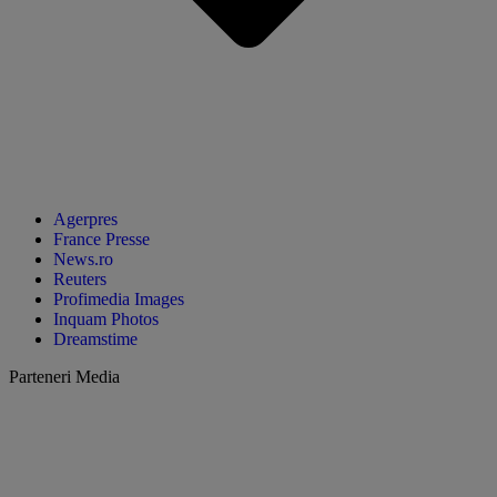
Agerpres
France Presse
News.ro
Reuters
Profimedia Images
Inquam Photos
Dreamstime
Parteneri Media