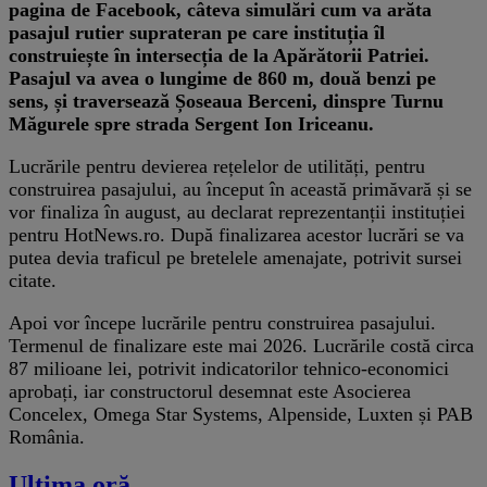
pagina de Facebook, câteva simulări cum va arăta
pasajul rutier suprateran pe care instituția îl
construiește în intersecția de la Apărătorii Patriei.
Pasajul va avea o lungime de 860 m, două benzi pe
sens, și traversează Șoseaua Berceni, dinspre Turnu
Măgurele spre strada Sergent Ion Iriceanu.
Lucrările pentru devierea rețelelor de utilități, pentru
construirea pasajului, au început în această primăvară și se
vor finaliza în august, au declarat reprezentanții instituției
pentru HotNews.ro. După finalizarea acestor lucrări se va
putea devia traficul pe bretelele amenajate, potrivit sursei
citate.
Apoi vor începe lucrările pentru construirea pasajului.
Termenul de finalizare este mai 2026. Lucrările costă circa
87 milioane lei, potrivit indicatorilor tehnico-economici
aprobați, iar constructorul desemnat este Asocierea
Concelex, Omega Star Systems, Alpenside, Luxten și PAB
România.
Ultima oră