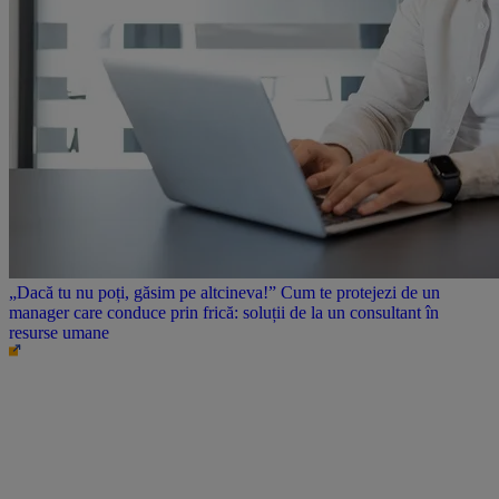
„Dacă tu nu poți, găsim pe altcineva!” Cum te protejezi de un
manager care conduce prin frică: soluții de la un consultant în
resurse umane