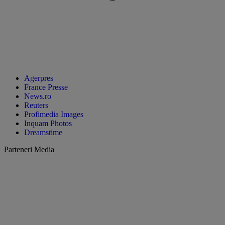
Agerpres
France Presse
News.ro
Reuters
Profimedia Images
Inquam Photos
Dreamstime
Parteneri Media