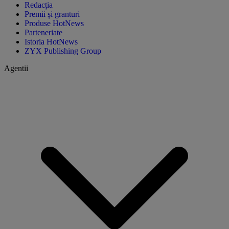
Redacția
Premii și granturi
Produse HotNews
Parteneriate
Istoria HotNews
ZYX Publishing Group
Agentii