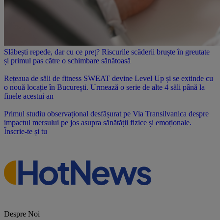
Slăbești repede, dar cu ce preț? Riscurile scăderii bruște în greutate
și primul pas către o schimbare sănătoasă
Rețeaua de săli de fitness SWEAT devine Level Up și se extinde cu
o nouă locație în București. Urmează o serie de alte 4 săli până la
finele acestui an
Primul studiu observațional desfășurat pe Via Transilvanica despre
impactul mersului pe jos asupra sănătății fizice și emoționale.
Înscrie-te și tu
Despre Noi