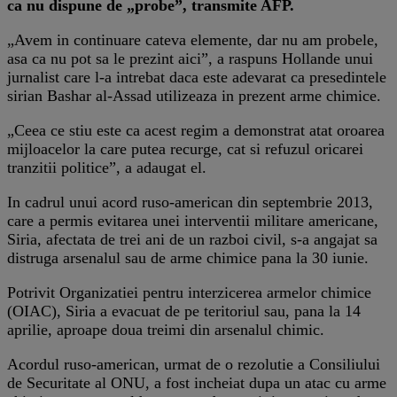
ca nu dispune de „probe”, transmite AFP.
„Avem in continuare cateva elemente, dar nu am probele,
asa ca nu pot sa le prezint aici”, a raspuns Hollande unui
jurnalist care l-a intrebat daca este adevarat ca presedintele
sirian Bashar al-Assad utilizeaza in prezent arme chimice.
„Ceea ce stiu este ca acest regim a demonstrat atat oroarea
mijloacelor la care putea recurge, cat si refuzul oricarei
tranzitii politice”, a adaugat el.
In cadrul unui acord ruso-american din septembrie 2013,
care a permis evitarea unei interventii militare americane,
Siria, afectata de trei ani de un razboi civil, s-a angajat sa
distruga arsenalul sau de arme chimice pana la 30 iunie.
Potrivit Organizatiei pentru interzicerea armelor chimice
(OIAC), Siria a evacuat de pe teritoriul sau, pana la 14
aprilie, aproape doua treimi din arsenalul chimic.
Acordul ruso-american, urmat de o rezolutie a Consiliului
de Securitate al ONU, a fost incheiat dupa un atac cu arme