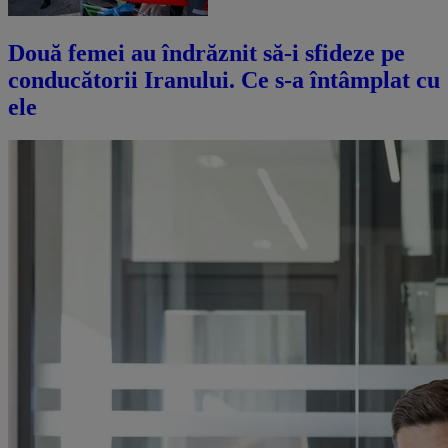
Două femei au îndrăznit să-i sfideze pe
conducătorii Iranului. Ce s-a întâmplat cu
ele