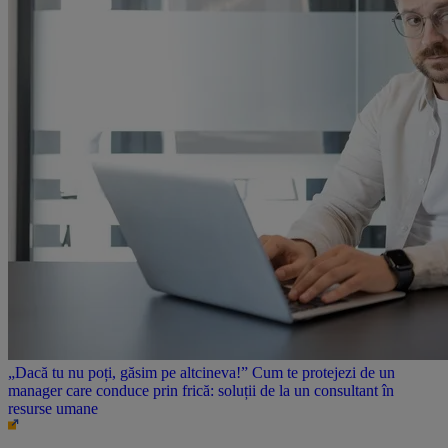
„Dacă tu nu poți, găsim pe altcineva!” Cum te protejezi de un
manager care conduce prin frică: soluții de la un consultant în
resurse umane