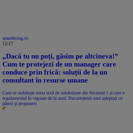
smartliving.ro
12:17
„Dacă tu nu poți, găsim pe altcineva!”
Cum te protejezi de un manager care
conduce prin frică: soluții de la un
consultant în resurse umane
Cum se stabilește noua taxă de salubrizare din Sectorul 1 și care e
regulamentul în vigoare de la anul. Bucureștenii sunt așteptați cu
păreri și propuneri