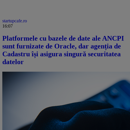
startupcafe.ro
16:07
Platformele cu bazele de date ale ANCPI
sunt furnizate de Oracle, dar agenția de
Cadastru își asigura singură securitatea
datelor