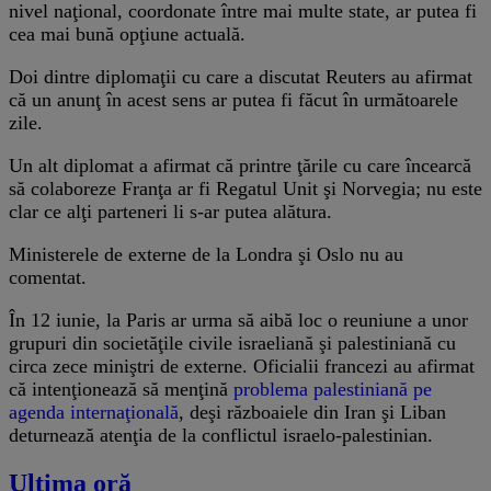
nivel naţional, coordonate între mai multe state, ar putea fi
cea mai bună opţiune actuală.
Doi dintre diplomaţii cu care a discutat Reuters au afirmat
că un anunţ în acest sens ar putea fi făcut în următoarele
zile.
Un alt diplomat a afirmat că printre ţările cu care încearcă
să colaboreze Franţa ar fi Regatul Unit şi Norvegia; nu este
clar ce alţi parteneri li s-ar putea alătura.
Ministerele de externe de la Londra şi Oslo nu au
comentat.
În 12 iunie, la Paris ar urma să aibă loc o reuniune a unor
grupuri din societăţile civile israeliană şi palestiniană cu
circa zece miniştri de externe. Oficialii francezi au afirmat
că intenţionează să menţină
problema palestiniană pe
agenda internaţională
, deşi războaiele din Iran şi Liban
deturnează atenţia de la conflictul israelo-palestinian.
Ultima oră