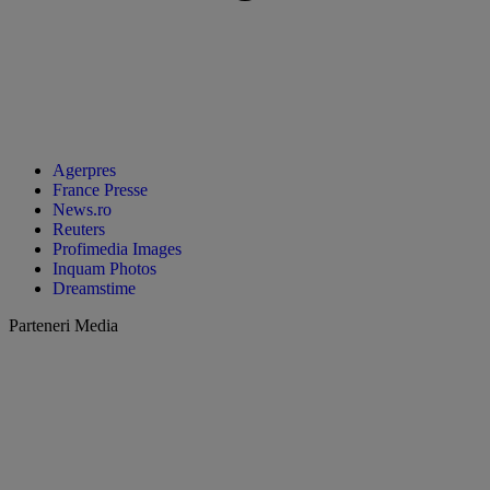
Agerpres
France Presse
News.ro
Reuters
Profimedia Images
Inquam Photos
Dreamstime
Parteneri Media