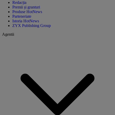
Redacția
Premii și granturi
Produse HotNews
Parteneriate
Istoria HotNews
ZYX Publishing Group
Agentii