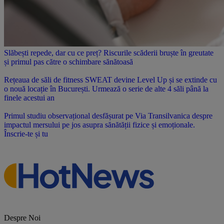
Slăbești repede, dar cu ce preț? Riscurile scăderii bruște în greutate
și primul pas către o schimbare sănătoasă
Rețeaua de săli de fitness SWEAT devine Level Up și se extinde cu
o nouă locație în București. Urmează o serie de alte 4 săli până la
finele acestui an
Primul studiu observațional desfășurat pe Via Transilvanica despre
impactul mersului pe jos asupra sănătății fizice și emoționale.
Înscrie-te și tu
Despre Noi