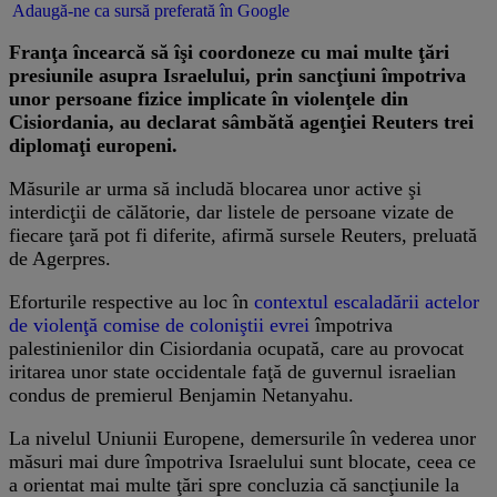
Adaugă-ne ca sursă preferată în Google
Franţa încearcă să îşi coordoneze cu mai multe ţări
presiunile asupra Israelului, prin sancţiuni împotriva
unor persoane fizice implicate în violenţele din
Cisiordania, au declarat sâmbătă agenţiei Reuters trei
diplomaţi europeni.
Măsurile ar urma să includă blocarea unor active şi
interdicţii de călătorie, dar listele de persoane vizate de
fiecare ţară pot fi diferite, afirmă sursele Reuters, preluată
de Agerpres.
Eforturile respective au loc în
contextul escaladării actelor
de violenţă comise de coloniştii evrei
împotriva
palestinienilor din Cisiordania ocupată, care au provocat
iritarea unor state occidentale faţă de guvernul israelian
condus de premierul Benjamin Netanyahu.
La nivelul Uniunii Europene, demersurile în vederea unor
măsuri mai dure împotriva Israelului sunt blocate, ceea ce
a orientat mai multe ţări spre concluzia că sancţiunile la