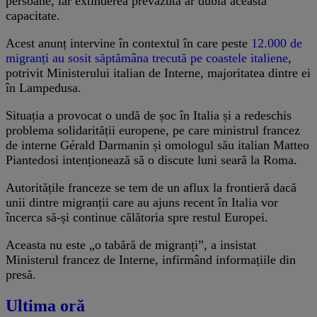
persoane, iar extinderea prevăzută ar dubla această
capacitate.
Acest anunț intervine în contextul în care peste
12.000 de
migranți au sosit săptămâna trecută pe coastele italiene
,
potrivit Ministerului italian de Interne, majoritatea dintre ei
în Lampedusa.
Situația a provocat o undă de șoc în Italia și a redeschis
problema solidarității europene, pe care ministrul francez
de interne Gérald Darmanin și omologul său italian Matteo
Piantedosi intenționează să o discute luni seară la Roma.
Autoritățile franceze se tem de un aflux la frontieră dacă
unii dintre migranții care au ajuns recent în Italia vor
încerca să-și continue călătoria spre restul Europei.
Aceasta nu este „o tabără de migranți”, a insistat
Ministerul francez de Interne, infirmând informațiile din
presă.
Ultima oră