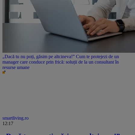
„Dacă tu nu poți, găsim pe altcineva!” Cum te protejezi de un
manager care conduce prin frică: soluții de la un consultant în
resurse umane
smartliving.ro
12:17