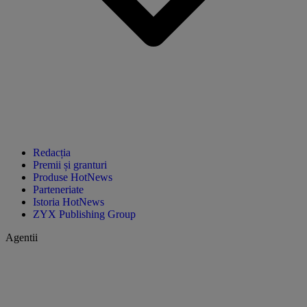
Redacția
Premii și granturi
Produse HotNews
Parteneriate
Istoria HotNews
ZYX Publishing Group
Agentii