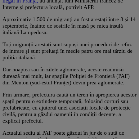
ilegal în Franța,
au anunțat luni Ministerul francez de
Interne și prefectura locală, potrivit AFP.
Aproximativ 1.500 de migranți au fost arestați între 8 și 14
septembrie, înainte de sosirile în masă pe mica insulă
italiană Lampedusa.
Toți migranții arestați sunt supuși unei proceduri de refuz
de intrare și sunt preluați în medie patru ore mai târziu de
poliția italiană.
Dar noaptea sau în zilele aglomerate, aceste readmisii
durează mai mult, iar spațiile Poliției de Frontieră (PAF)
din Menton (sud-estul Franței) devin prea aglomerate.
Prin urmare, prefectura caută un teren în apropierea acestor
spații pentru o extindere temporară, folosind corturi sau
prefabricate, cu ajutorul unei asociații locale de protecție
civilă, pentru a găzdui oamenii în condiții decente, a
explicat prefectul.
Actualul sediu al PAF poate găzdui în jur de o sută de