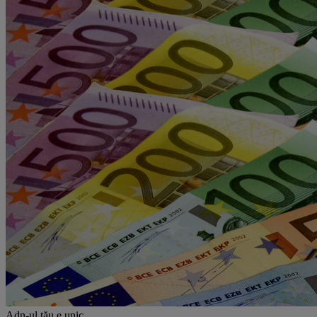
Adn-ul tău
e unic