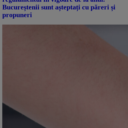
Bucureștenii sunt așteptați cu păreri și
propuneri