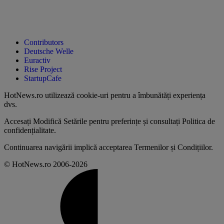
Contributors
Deutsche Welle
Euractiv
Rise Project
StartupCafe
HotNews.ro utilizează
cookie-uri pentru a îmbunătăți experiența
dvs
.
Accesați
Modifică Setările
pentru preferințe și consultați
Politica de
confidențialitate
.
Continuarea navigării implică acceptarea
Termenilor și Condițiilor
.
© HotNews.ro 2006-2026