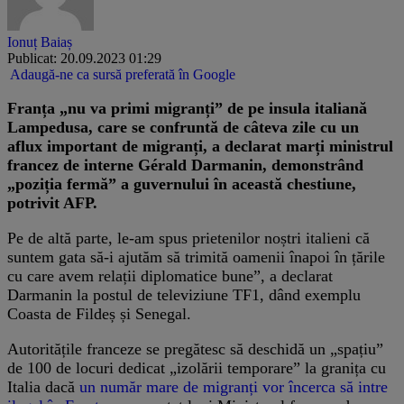
Ionuț Baiaș
Publicat: 20.09.2023 01:29
Adaugă-ne ca sursă preferată în Google
Franța „nu va primi migranți” de pe insula italiană
Lampedusa, care se confruntă de câteva zile cu un
aflux important de migranți, a declarat marți ministrul
francez de interne Gérald Darmanin, demonstrând
„poziția fermă” a guvernului în această chestiune,
potrivit AFP.
Pe de altă parte, le-am spus prietenilor noștri italieni că
suntem gata să-i ajutăm să trimită oamenii înapoi în țările
cu care avem relații diplomatice bune”, a declarat
Darmanin la postul de televiziune TF1, dând exemplu
Coasta de Fildeș și Senegal.
Autoritățile franceze se pregătesc să deschidă un „spațiu”
de 100 de locuri dedicat „izolării temporare” la granița cu
Italia dacă
un număr mare de migranți vor încerca să intre