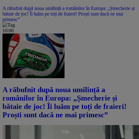
A răbufnit după noua umilință a românilor în Europa: „Șmecherie și
bătaie de joc! Îi luăm pe toți de fraieri! Proști sunt dacă ne mai
primesc”
10:00
A răbufnit după noua umilință a
românilor în Europa: „Șmecherie și
bătaie de joc! Îi luăm pe toți de fraieri!
Proști sunt dacă ne mai primesc”