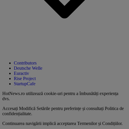
Contributors
Deutsche Welle
Euractiv
Rise Project
StartupCafe
HotNews.ro utilizează
cookie-uri pentru a îmbunătăți experiența
dvs
.
Accesați
Modifică Setările
pentru preferințe și consultați
Politica de
confidențialitate
.
Continuarea navigării implică acceptarea
Termenilor și Condițiilor
.