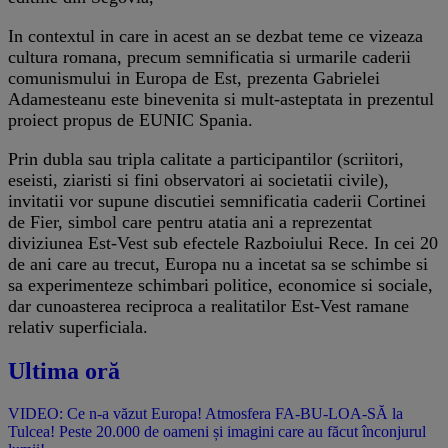
In contextul in care in acest an se dezbat teme ce vizeaza
cultura romana, precum semnificatia si urmarile caderii
comunismului in Europa de Est, prezenta Gabrielei
Adamesteanu este binevenita si mult-asteptata in prezentul
proiect propus de EUNIC Spania.
Prin dubla sau tripla calitate a participantilor (scriitori,
eseisti, ziaristi si fini observatori ai societatii civile),
invitatii vor supune discutiei semnificatia caderii Cortinei
de Fier, simbol care pentru atatia ani a reprezentat
diviziunea Est-Vest sub efectele Razboiului Rece. In cei 20
de ani care au trecut, Europa nu a incetat sa se schimbe si
sa experimenteze schimbari politice, economice si sociale,
dar cunoasterea reciproca a realitatilor Est-Vest ramane
relativ superficiala.
Ultima oră
VIDEO: Ce n-a văzut Europa! Atmosfera FA-BU-LOA-SĂ la
Tulcea! Peste 20.000 de oameni și imagini care au făcut înconjurul