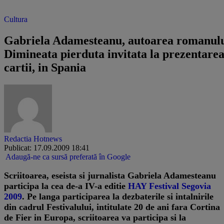
Cultura
Gabriela Adamesteanu, autoarea romanul
Dimineata pierduta invitata la prezentare
cartii, in Spania
Redactia Hotnews
Publicat: 17.09.2009 18:41
Adaugă-ne ca sursă preferată în Google
Scriitoarea, eseista si jurnalista Gabriela Adamesteanu
participa la cea de-a IV-a editie
HAY Festival Segovia
2009
. Pe langa participarea la dezbaterile si intalnirile
din cadrul Festivalului, intitulate 20 de ani fara Cortina
de Fier in Europa, scriitoarea va participa si la