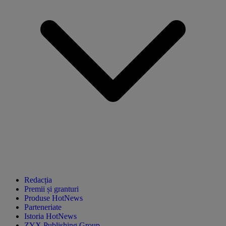
Redacția
Premii și granturi
Produse HotNews
Parteneriate
Istoria HotNews
ZYX Publishing Group