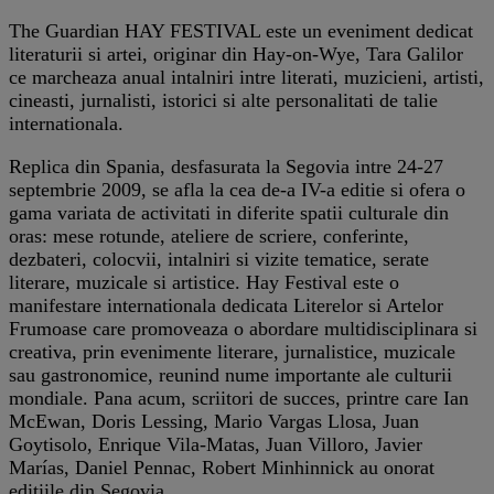
The Guardian HAY FESTIVAL este un eveniment dedicat
literaturii si artei, originar din Hay-on-Wye, Tara Galilor
ce marcheaza anual intalniri intre literati, muzicieni, artisti,
cineasti, jurnalisti, istorici si alte personalitati de talie
internationala.
Replica din Spania, desfasurata la Segovia intre 24-27
septembrie 2009, se afla la cea de-a IV-a editie si ofera o
gama variata de activitati in diferite spatii culturale din
oras: mese rotunde, ateliere de scriere, conferinte,
dezbateri, colocvii, intalniri si vizite tematice, serate
literare, muzicale si artistice. Hay Festival este o
manifestare internationala dedicata Literelor si Artelor
Frumoase care promoveaza o abordare multidisciplinara si
creativa, prin evenimente literare, jurnalistice, muzicale
sau gastronomice, reunind nume importante ale culturii
mondiale. Pana acum, scriitori de succes, printre care Ian
McEwan, Doris Lessing, Mario Vargas Llosa, Juan
Goytisolo, Enrique Vila-Matas, Juan Villoro, Javier
Marías, Daniel Pennac, Robert Minhinnick au onorat
editiile din Segovia,