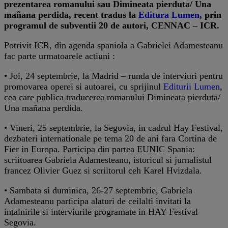
prezentarea romanului sau Dimineata pierduta/ Una
mañana perdida, recent tradus la
Editura Lumen
, prin
programul de subventii 20 de autori, CENNAC – ICR.
Potrivit ICR, din agenda spaniola a Gabrielei Adamesteanu
fac parte urmatoarele actiuni :
• Joi, 24 septembrie, la Madrid – runda de interviuri pentru
promovarea operei si autoarei, cu sprijinul
Editurii Lumen
,
cea care publica traducerea romanului Dimineata pierduta/
Una mañana perdida.
• Vineri, 25 septembrie, la Segovia, in cadrul Hay Festival,
dezbateri internationale pe tema 20 de ani fara Cortina de
Fier in Europa. Participa din partea EUNIC Spania:
scriitoarea Gabriela Adamesteanu, istoricul si jurnalistul
francez Olivier Guez si scriitorul ceh Karel Hvizdala.
• Sambata si duminica, 26-27 septembrie, Gabriela
Adamesteanu participa alaturi de ceilalti invitati la
intalnirile si interviurile programate in HAY Festival
Segovia.